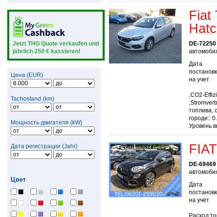
Fiat
Hatc
Jetzt THG Quote verkaufen und
DE-72250 
jährlich 250 € kassieren!
автомобил
Дата
постанов
Цена (EUR)
на учет
,CO2-Effiz
Tachostand (km)
,Stromver
топлива, 
городе:: 0
Мощность двигателя (kW)
Уровень в
FIAT
Дата регистрации (Jahr)
DE-69469
автомобил
Цвет
Дата
постанов
на учет
Расход то