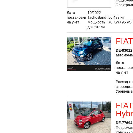
Подержан
Электродв
Дата
10/2022
постановки
Tachostand
56.488 km
на учет
Мощность
70 KW / 95 PS
двигателя
FIAT
DE-83022
автомобил
Дата
постанов
на учет
Расход то
в городе::
Уровень в
FIAT
Hybr
DE-77694
Подержан
Комбиниро