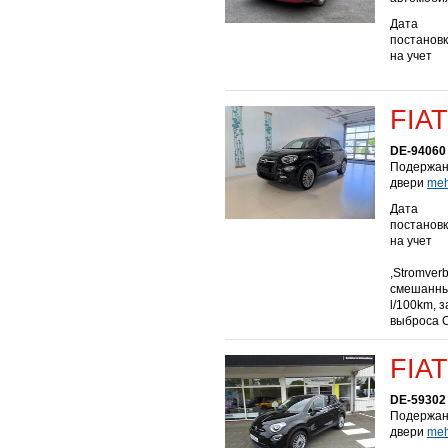
Дата
постанов
на учет
FIAT
DE-94060 
Подержанн
двери
mehr
Дата
постанов
на учет
,Stromver
смешанный 
l/100km, з
выброса С
FIAT
DE-59302
Подержанн
двери
mehr