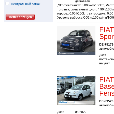
двигателя
Центральный замок
,Stromverbrauch: 0.00 kwh/100km, Расх
топлива, смешанный цикл:: 4.90 l/100k
городе:: 0.00 l/100km, за городом:: 0.00
Уровень выброса СО2 (г/100 км): g/100
FIAT
Spor
DE-75179
автомобил
Дата
постанов
на учет
FIAT
Base
Fens
DE-89520
автомобил
Дата
08/2022