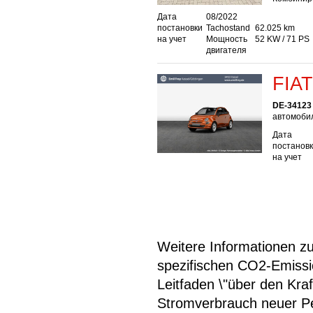
Дата
08/2022
постановки
Tachostand
62.025 km
на учет
Мощность
52 KW / 71 PS
двигателя
FIAT
DE-34123
автомобил
Дата
постанов
на учет
Weitere Informationen zum
spezifischen CO2-Emiss
Leitfaden \"über den Kra
Stromverbrauch neuer P