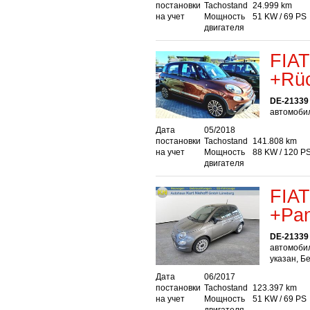
постановки
Tachostand
24.999 km
на учет
Мощность
51 KW / 69 PS
двигателя
FIAT
+Rüc
DE-21339
автомобил
Дата
05/2018
постановки
Tachostand
141.808 km
на учет
Мощность
88 KW / 120 P
двигателя
FIAT
+Pa
DE-21339
автомоби
указан, Б
Дата
06/2017
постановки
Tachostand
123.397 km
на учет
Мощность
51 KW / 69 PS