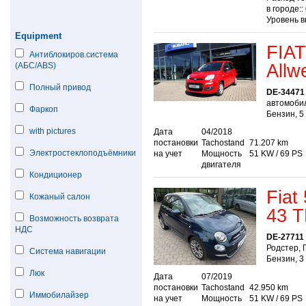
в городе::
Уровень в
Equipment
FIAT
Антиблокиров.система
Allwe
(АБС/ABS)
Полный привод
DE-34471
автомоби
Фаркоп
Бензин, 5
with pictures
Дата
04/2018
постановки
Tachostand
71.207 km
Электростеклоподъёмники
на учет
Мощность
51 KW / 69 PS
двигателя
Кондиционер
Fiat
Кожаный салон
43 
Возможность возврата
НДС
DE-27711
Родстер, 
Система навигации
Бензин, 3
Люк
Дата
07/2019
постановки
Tachostand
42.950 km
Иммобилайзер
на учет
Мощность
51 KW / 69 PS