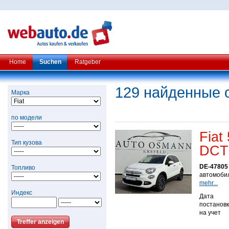
Home
Suchen
Ratgeber
129 найденные 
Марка
по модели
Fiat
Тип кузова
DCT 
DE-47805 
Топливо
автомобил
mehr...
Индекс
Дата
постанов
на учет