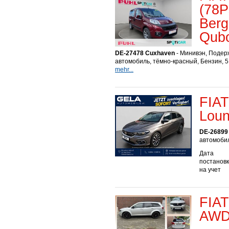
(78P
Berg
Qub
DE-27478 Cuxhaven
- Минивэн, Поде
автомобиль, тёмно-красный, Бензин, 5
mehr...
FIAT
Loun
DE-26899
автомобил
Дата
постанов
на учет
FIA
AWD