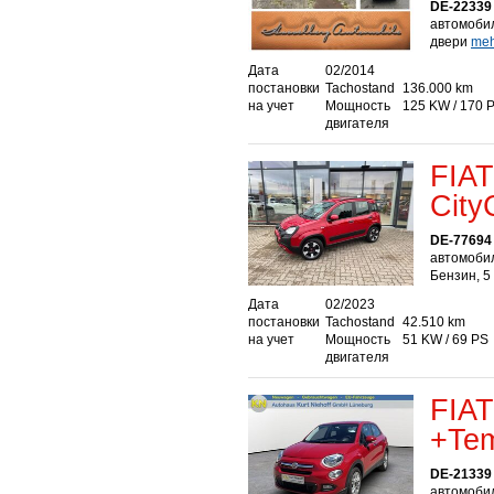
DE-22339
автомобил
двери
mehr
Дата
02/2014
постановки
Tachostand
136.000 km
на учет
Мощность
125 KW / 170 
двигателя
FIAT
City
DE-77694
автомоби
Бензин, 5
Дата
02/2023
постановки
Tachostand
42.510 km
на учет
Мощность
51 KW / 69 PS
двигателя
FIAT
+Tem
DE-21339
автомобил