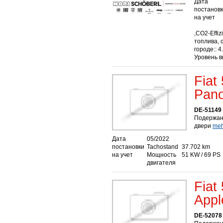
Дата
постанов
на учет
,CO2-Effiz
топлива, 
городе:: 4
Уровень в
Fiat
Pano
DE-51149
Подержанн
двери
mehr
Дата
05/2022
постановки
Tachostand
37.702 km
на учет
Мощность
51 KW / 69 PS
двигателя
Fiat
Appl
DE-52078