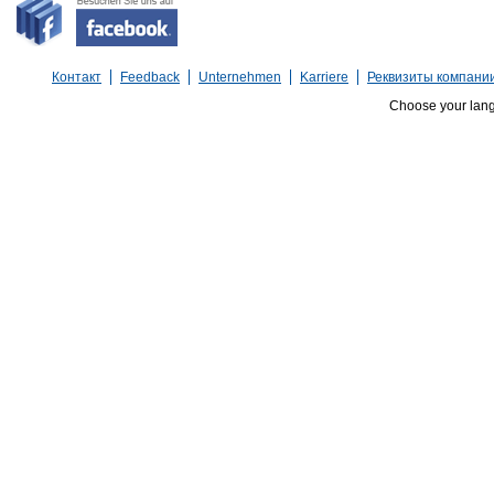
Контакт
Feedback
Unternehmen
Karriere
Реквизиты компани
Choose your lan
Wenn
Sie
uns
eine
Anfrage