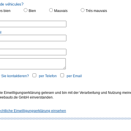
 de véhicules?
ès bien
Bien
Mauvais
Trés mauvais
l
 Sie kontaktieren?
per Telefon
per Email
ie Einwilligungserklärung gelesen und bin mit der Verarbeitung und Nutzung mein
 webauto.de GmbH einverstanden.
chtliche Einwilligungserklärung einsehen