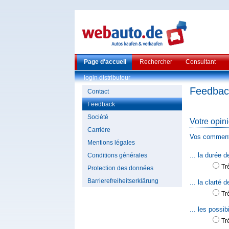
Page d'accueil
Rechercher
Consultant
login distributeur
Feedbac
Contact
Feedback
Société
Votre opini
Carrière
Vos commentai
Mentions légales
Wenn
... la durée 
Conditions générales
Sie
Tr
Protection des données
uns
eine
Barrierefreiheitserklärung
... la clarté 
Anfrage
Tr
schicken,
erklären
... les possi
Sie
sich
Tr