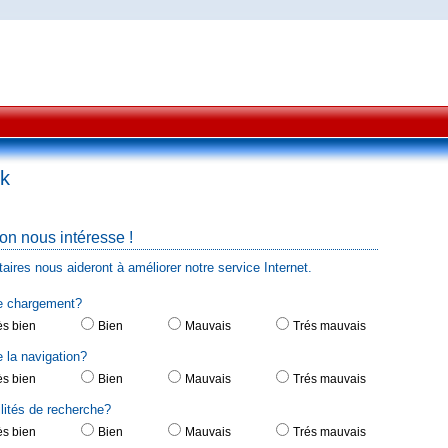
k
on nous intéresse !
res nous aideront à améliorer notre service Internet.
de chargement?
ès bien
Bien
Mauvais
Trés mauvais
de la navigation?
ès bien
Bien
Mauvais
Trés mauvais
bilités de recherche?
ès bien
Bien
Mauvais
Trés mauvais