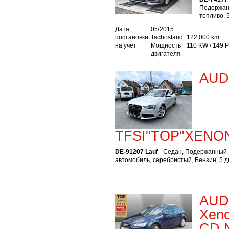
Подержан
топливо, 
Дата
05/2015
постановки
Tachostand
122.000 km
на учет
Мощность
110 KW / 149 
двигателя
AUDI
TFSI"TOP"XENO
DE-91207 Lauf
- Седан, Подержанный
автомобиль, серебристый, Бензин, 5 
AUDI
Xeno
CD N