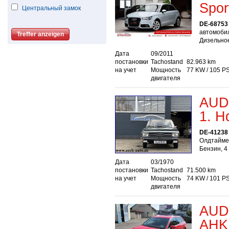
Spor
Центральный замок
DE-68753
автомобил
Дизельное
Дата
09/2011
постановки
Tachostand
82.963 km
на учет
Мощность
77 KW / 105 P
двигателя
AUDI
1. H
DE-41238 
Олдтаймер
Бензин, 4
Дата
03/1970
постановки
Tachostand
71.500 km
на учет
Мощность
74 KW / 101 P
двигателя
AUDI
AHK 