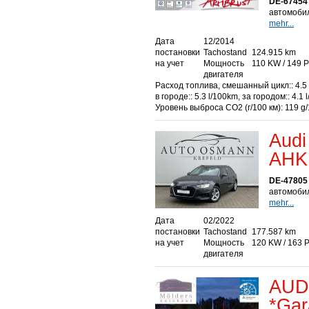
DE-67454
автомобил
mehr...
Дата
12/2014
постановки
Tachostand
124.915 km
на учет
Мощность
110 KW / 149 
двигателя
Расход топлива, смешанный цикл:: 4.5 
в городе:: 5.3 l/100km, за городом:: 4.1 
Уровень выброса СО2 (г/100 км): 119 g
Audi
AHK
DE-47805 
автомобил
mehr...
Дата
02/2022
постановки
Tachostand
177.587 km
на учет
Мощность
120 KW / 163 
двигателя
AUDI
*Gar