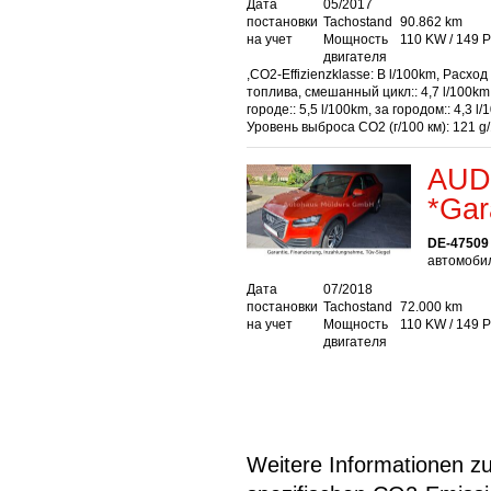
Дата
05/2017
постановки
Tachostand
90.862 km
на учет
Мощность
110 KW / 149 
двигателя
,CO2-Effizienzklasse: B l/100km, Расход
топлива, смешанный цикл:: 4,7 l/100km,
городе:: 5,5 l/100km, за городом:: 4,3 l/
Уровень выброса СО2 (г/100 км): 121 g
AUDI
*Gar
DE-47509
автомобил
Дата
07/2018
постановки
Tachostand
72.000 km
на учет
Мощность
110 KW / 149 
двигателя
Weitere Informationen zum