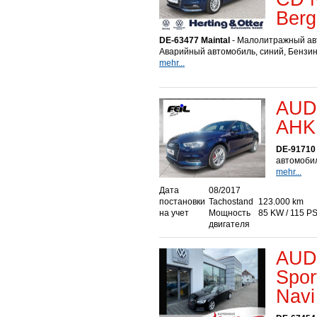
Berg
DE-63477 Maintal
- Малолитражный ав
Аварийный автомобиль, синий, Бензин
mehr...
AUDI
AHK 
DE-91710
автомобил
mehr...
Дата
08/2017
постановки
Tachostand
123.000 km
на учет
Мощность
85 KW / 115 P
двигателя
AUDI
Spor
Navi