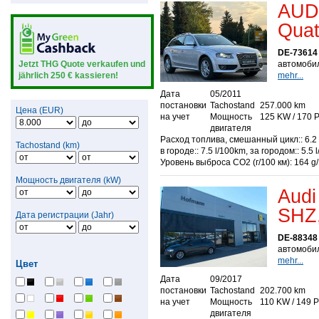
AUDI
Quatt
DE-73614
Jetzt THG Quote verkaufen und
автомобил
jährlich 250 € kassieren!
mehr...
Дата
05/2011
постановки
Tachostand
257.000 km
Цена (EUR)
на учет
Мощность
125 KW / 170 
двигателя
Расход топлива, смешанный цикл:: 6.2 
Tachostand (km)
в городе:: 7.5 l/100km, за городом:: 5.5 
Уровень выброса СО2 (г/100 км): 164 g
Мощность двигателя (kW)
Audi
SHZ,
Дата регистрации (Jahr)
DE-88348
автомобил
mehr...
Цвет
Дата
09/2017
постановки
Tachostand
202.700 km
на учет
Мощность
110 KW / 149 
двигателя