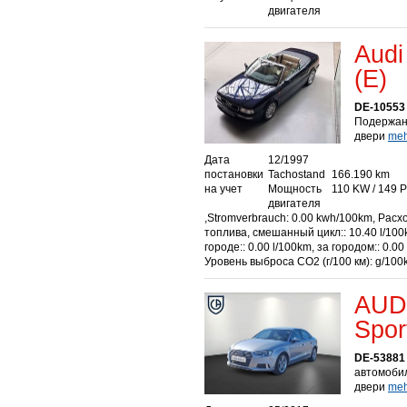
двигателя
Audi
(E)
DE-10553 
Подержанн
двери
mehr
Дата
12/1997
постановки
Tachostand
166.190 km
на учет
Мощность
110 KW / 149 
двигателя
,Stromverbrauch: 0.00 kwh/100km, Расх
топлива, смешанный цикл:: 10.40 l/100
городе:: 0.00 l/100km, за городом:: 0.00
Уровень выброса СО2 (г/100 км): g/100
AUDI
Spor
DE-53881
автомобил
двери
mehr