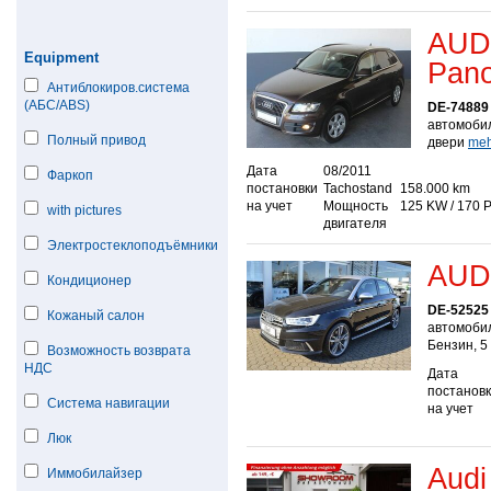
AUDI
Equipment
Pan
Антиблокиров.система
(АБС/ABS)
DE-74889
автомобил
Полный привод
двери
mehr
Дата
08/2011
Фаркоп
постановки
Tachostand
158.000 km
на учет
Мощность
125 KW / 170 
with pictures
двигателя
Электростеклоподъёмники
AUDI
Кондиционер
DE-52525
Кожаный салон
автомоби
Бензин, 5
Возможность возврата
НДС
Дата
постанов
Система навигации
на учет
Люк
Audi
Иммобилайзер