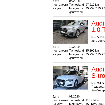
Дата
05/2018
постановки
Tachostand
97.919 km
на учет
Мощность
85 KW / 115 P
двигателя
Audi
1.0
DE-72218 
автомобил
Дата
12/2019
постановки
Tachostand
85.290 km
на учет
Мощность
85 KW / 115 P
двигателя
Audi
S-tr
DE-74177 
Подержан
Комбиниро
Дата
03/2020
постановки
Tachostand
118.734 km
на учет
Мощность
150 KW / 204 