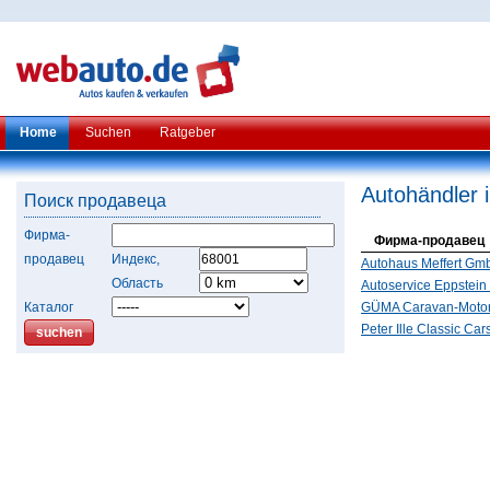
Home
Suchen
Ratgeber
Autohändler 
Поиск продавеца
Фирма-
Фирма-продавец
продавец
Индекс,
Autohaus Meffert Gm
Область
Autoservice Eppstei
Каталог
GÜMA Caravan-Moto
Peter Ille Classic Car