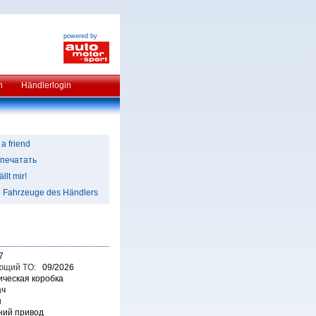
powered by
n
Händlerlogin
 a friend
печатать
llt mir!
e Fahrzeuge des Händlers
7
ющий TO:
09/2026
ческая коробка
ач
н
ний привод