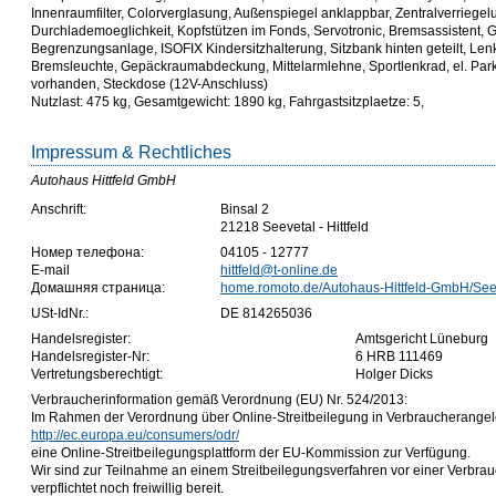
Innenraumfilter, Colorverglasung, Außenspiegel anklappbar, Zentralverriegel
Durchlademoeglichkeit, Kopfstützen im Fonds, Servotronic, Bremsassistent, 
Begrenzungsanlage, ISOFIX Kindersitzhalterung, Sitzbank hinten geteilt, Lenks
Bremsleuchte, Gepäckraumabdeckung, Mittelarmlehne, Sportlenkrad, el. Par
vorhanden, Steckdose (12V-Anschluss)
Nutzlast: 475 kg, Gesamtgewicht: 1890 kg, Fahrgastsitzplaetze: 5,
Impressum & Rechtliches
Autohaus Hittfeld GmbH
Anschrift:
Binsal 2
21218 Seevetal - Hittfeld
Номер телефона:
04105 - 12777
E-mail
hittfeld@t-online.de
Домашняя страница:
home.romoto.de/Autohaus-Hittfeld-GmbH/Seev
USt-IdNr.:
DE 814265036
Handelsregister:
Amtsgericht Lüneburg
Handelsregister-Nr:
6 HRB 111469
Vertretungsberechtigt:
Holger Dicks
Verbraucherinformation gemäß Verordnung (EU) Nr. 524/2013:
Im Rahmen der Verordnung über Online-Streitbeilegung in Verbraucherangele
http://ec.europa.eu/consumers/odr/
eine Online-Streitbeilegungsplattform der EU-Kommission zur Verfügung.
Wir sind zur Teilnahme an einem Streitbeilegungsverfahren vor einer Verbra
verpflichtet noch freiwillig bereit.