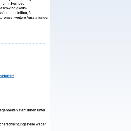
ung mit Fernbed.,
Geschwindigkeits-
äule einstellbar, 3.
kbremse, weitere Ausstattungen
etal/de/
genheiten steht Ihnen unter
ucherschlichtungsstelle weder