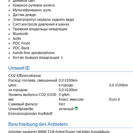
Дневной свет
Кожаное рулевое колесо
Мультифункцион. руль
Датчик дождя
Электрорегул.зеркала заднего вида
Сист.контроля давления в шинах
Прежние владельцы некурящие
Bluetooth
Isofix
PDC Front
PDC Back
hands-free speakerphone
Кол-во бывших владельцев: 1
Umwelt
CO2-Effizienzklasse:
Расход топлива, смешанный
0,0 l/100km
цикл::
в городе::
0,0 l/100km
за городом::
0,0 l/100km
Уровень выброса СО2 (г/100
0 g/km
км):
Класс эмиссии:
Euro 6
Сажевый фильтр:
Нет
Umweltplakette:
зеленый
Emissionsärmster Kraftstoff:
Beschreibung des Anbieters
schicker sauberer BMW 218i ActiveTourer mit toller Ausstattung