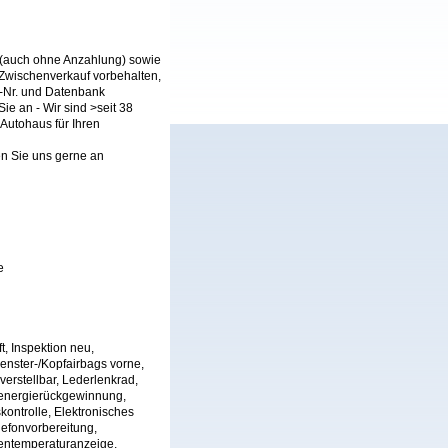
 (auch ohne Anzahlung) sowie
Zwischenverkauf vorbehalten,
N-Nr. und Datenbank
ie an - Wir sind >seit 38
Autohaus für Ihren
en Sie uns gerne an
e
t, Inspektion neu,
Fenster-/Kopfairbags vorne,
verstellbar, Lederlenkrad,
senergierückgewinnung,
kontrolle, Elektronisches
lefonvorbereitung,
ßentemperaturanzeige,