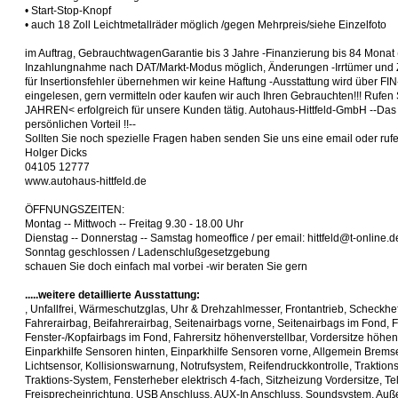
• Start-Stop-Knopf
• auch 18 Zoll Leichtmetallräder möglich /gegen Mehrpreis/siehe Einzelfoto
im Auftrag, GebrauchtwagenGarantie bis 3 Jahre -Finanzierung bis 84 Monat
Inzahlungnahme nach DAT/Markt-Modus möglich, Änderungen -Irrtümer und 
für Insertionsfehler übernehmen wir keine Haftung -Ausstattung wird über FI
eingelesen, gern vermitteln oder kaufen wir auch Ihren Gebrauchten!!! Rufen S
JAHREN< erfolgreich für unsere Kunden tätig. Autohaus-Hittfeld-GmbH --Das 
persönlichen Vorteil !!--
Sollten Sie noch spezielle Fragen haben senden Sie uns eine email oder ruf
Holger Dicks
04105 12777
www.autohaus-hittfeld.de
ÖFFNUNGSZEITEN:
Montag -- Mittwoch -- Freitag 9.30 - 18.00 Uhr
Dienstag -- Donnerstag -- Samstag homeoffice / per email: hittfeld@t-online.d
Sonntag geschlossen / Ladenschlußgesetzgebung
schauen Sie doch einfach mal vorbei -wir beraten Sie gern
.....weitere detaillierte Ausstattung:
, Unfallfrei, Wärmeschutzglas, Uhr & Drehzahlmesser, Frontantrieb, Scheckhef
Fahrerairbag, Beifahrerairbag, Seitenairbags vorne, Seitenairbags im Fond, 
Fenster-/Kopfairbags im Fond, Fahrersitz höhenverstellbar, Vordersitze höhen
Einparkhilfe Sensoren hinten, Einparkhilfe Sensoren vorne, Allgemein Brem
Lichtsensor, Kollisionswarnung, Notrufsystem, Reifendruckkontrolle, Traktions
Traktions-System, Fensterheber elektrisch 4-fach, Sitzheizung Vordersitze, Te
Freisprecheinrichtung, USB Anschluss, AUX-In Anschluss, Soundsystem, Au