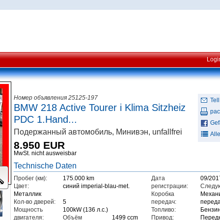
Logi
Номер объявления 25125-197
Tell
BMW 218 Active Tourer i Klima Sitzheiz
рас
PDC 1.Hand...
Gefä
Подержанный автомобиль, Минивэн, unfallfrei
All
8.950 EUR
MwSt. nicht ausweisbar
Technische Daten
Пробег (км):
175.000 km
Дата
09/201
Цвет:
синий imperial-blau-met.
регистрации:
Следу
Металлик
Коробка
Механи
Кол-во дверей:
5
передач:
перед
Мощность
100kW (136 л.с.)
Топливо:
Бензи
двигателя:
Объём
1499 ccm
Привод:
Перед