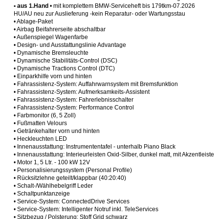
• aus 1.Hand
• mit komplettem BMW-Serviceheft bis 179tkm-07.2026
HU/AU neu zur Auslieferung -kein Reparatur- oder Wartungsstau
• Ablage-Paket
• Airbag Beifahrerseite abschaltbar
• Außenspiegel Wagenfarbe
• Design- und Ausstattungslinie Advantage
• Dynamische Bremsleuchte
• Dynamische Stabilitäts-Control (DSC)
• Dynamische Tractions Control (DTC)
• Einparkhilfe vorn und hinten
• Fahrassistenz-System: Auffahrwarnsystem mit Bremsfunktion
• Fahrassistenz-System: Aufmerksamkeits-Assistent
• Fahrassistenz-System: Fahrerlebnisschalter
• Fahrassistenz-System: Performance Control
• Farbmonitor (6, 5 Zoll)
• Fußmatten Velours
• Getränkehalter vorn und hinten
• Heckleuchten LED
• Innenausstattung: Instrumententafel - unterhalb Piano Black
• Innenausstattung: Interieurleisten Oxid-Silber, dunkel matt, mit Akzentleiste
• Motor 1, 5 Ltr. - 100 kW 12V
• Personalisierungssystem (Personal Profile)
• Rücksitzlehne geteilt/klappbar (40:20:40)
• Schalt-/Wählhebelgriff Leder
• Schaltpunktanzeige
• Service-System: ConnectedDrive Services
• Service-System: Intelligenter Notruf inkl. TeleServices
• Sitzbezug / Polsterung: Stoff Grid schwarz