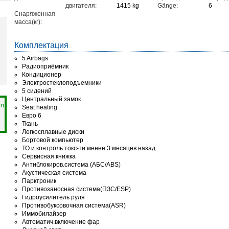
двигателя:
1415 kg
Gänge:
6
Снаряженная
масса(кг):
Комплектация
5 Airbags
Радиоприёмник
Кондиционер
Электростеклоподъемники
5 сидений
Центральный замок
en
Seat heating
Евро 6
Ткань
Легкосплавные диски
Бортовой компьютер
ТО и контроль токс-ти менее 3 месяцев назад
Сервисная книжка
Антиблокиров.система (АБС/ABS)
Акустическая система
Парктроник
Противозаносная система(ПЗС/ESP)
Гидроусилитель руля
Противобуксовочная система(ASR)
Иммобилайзер
Автоматич.включение фар