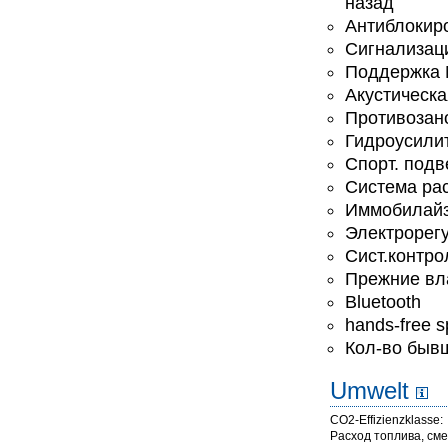
назад
Антиблокир
Сигнализац
Поддержка
Акустическа
Противозан
Гидроусили
Спорт. подв
Система ра
Иммобилай
Электрорегу
Сист.контро
Прежние вл
Bluetooth
hands-free 
Кол-во быв
Umwelt
CO2-Effizienzklasse:
Расход топлива, с