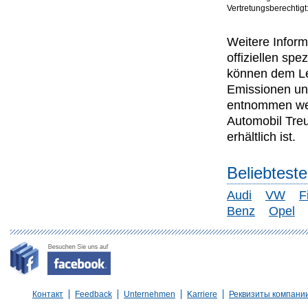
Vertretungsberechtigt
Weitere Inform
offiziellen s
können dem Lei
Emissionen un
entnommen wer
Automobil Tre
erhältlich ist.
Beliebtest
Audi
VW
F
Benz
Opel
Контакт
Feedback
Unternehmen
Karriere
Реквизиты компани