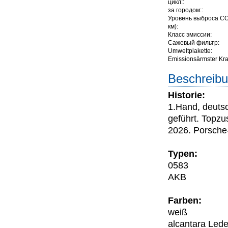
цикл::
за городом::
Уровень выброса СО
км):
Класс эмиссии:
Сажевый фильтр:
Umweltplakette:
Emissionsärmster Kraft
Beschreibu
Historie:
1.Hand, deutsc
geführt. Topzu
2026. Porsche-
Typen:
0583
AKB
Farben:
weiß
alcantara Led