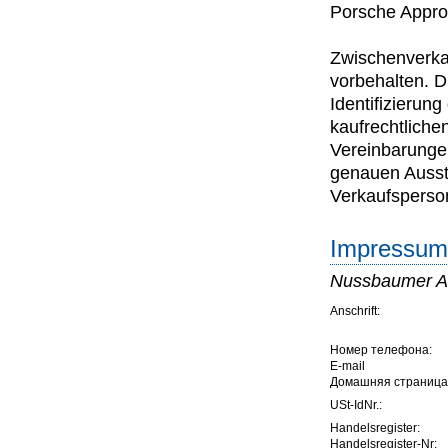
Porsche Appro
Zwischenverkau
vorbehalten. D
Identifizierun
kaufrechtliche
Vereinbarungen
genauen Ausst
Verkaufsperson
Impressum 
Nussbaumer Au
Anschrift:
Номер телефона:
E-mail
Домашняя страница
USt-IdNr.:
Handelsregister:
Handelsregister-Nr: