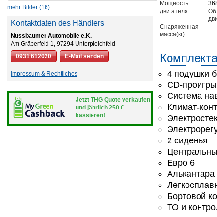
Мощность
368
mehr Bilder (16)
двигателя:
Об
дв
Kontaktdaten des Händlers
Снаряженная
масса(кг):
Nussbaumer Automobile e.K.
Am Gräberfeld 1, 97294 Unterpleichfeld
Комплект
0931 612020
E-Mail senden
4 подушки б
Impressum & Rechtliches
CD-проигры
Система на
Jetzt THG Quote verkaufen
Климат-кон
und jährlich 250 €
kassieren!
Электросте
Электрорегу
2 сиденья
Центральны
Евро 6
Алькантара
Легкосплав
Бортовой к
ТО и контро