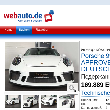
Home
Suchen
Ratgeber
Номер объявл
Porsche 
APPROVE
DEUTSC
Подержанн
169.889 
Technische
Пробег (км):
12
Цвет:
бе
Кол-во дверей:
2