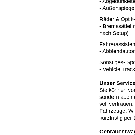
• Abgedunkelt
• Außenspiege
Räder & Optik•
• Bremssättel 
nach Setup)
Fahrerassiste
• Abblendauto
Sonstiges• Sp
• Vehicle-Trac
Unser Service
Sie können von
sondern auch 
voll vertrauen
Fahrzeuge. Wir
kurzfristig per
Gebrauchtwag