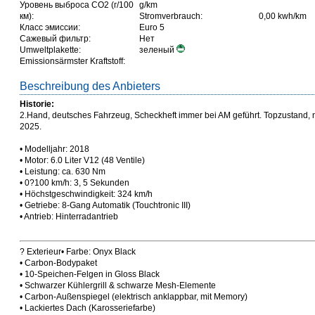
Уровень выброса СО2 (г/100
g/km
км):
Stromverbrauch:
0,00 kwh/km
Класс эмиссии:
Euro 5
Сажевый фильтр:
Нет
Umweltplakette:
зеленый
Emissionsärmster Kraftstoff:
Beschreibung des Anbieters
Historie:
2.Hand, deutsches Fahrzeug, Scheckheft immer bei AM geführt. Topzustand,
2025.
• Modelljahr: 2018
• Motor: 6.0 Liter V12 (48 Ventile)
• Leistung: ca. 630 Nm
• 0?100 km/h: 3, 5 Sekunden
• Höchstgeschwindigkeit: 324 km/h
• Getriebe: 8-Gang Automatik (Touchtronic III)
• Antrieb: Hinterradantrieb
? Exterieur• Farbe: Onyx Black
• Carbon-Bodypaket
• 10-Speichen-Felgen in Gloss Black
• Schwarzer Kühlergrill & schwarze Mesh-Elemente
• Carbon-Außenspiegel (elektrisch anklappbar, mit Memory)
• Lackiertes Dach (Karosseriefarbe)