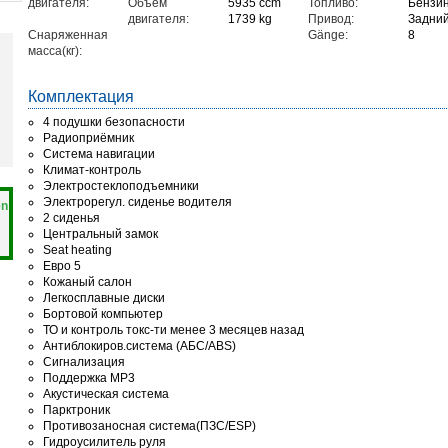
двигателя:
Объём
5935 ccm
Топливо:
Бензи
двигателя:
1739 kg
Привод:
Задний
Снаряженная
Gänge:
8
масса(кг):
Комплектация
4 подушки безопасности
Радиоприёмник
Система навигации
Климат-контроль
Электростеклоподъемники
Электрорегул. сиденье водителя
en
2 сиденья
Центральный замок
Seat heating
Евро 5
Кожаный салон
Легкосплавные диски
Бортовой компьютер
ТО и контроль токс-ти менее 3 месяцев назад
Антиблокиров.система (АБС/ABS)
Сигнализация
Поддержка MP3
Акустическая система
Парктроник
Противозаносная система(ПЗС/ESP)
Гидроусилитель руля