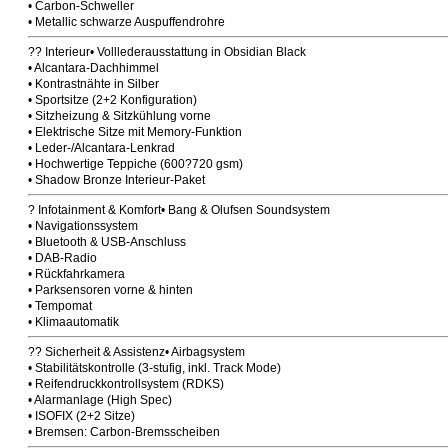
• Carbon-Schweller
• Metallic schwarze Auspuffendrohre
?? Interieur• Volllederausstattung in Obsidian Black
• Alcantara-Dachhimmel
• Kontrastnähte in Silber
• Sportsitze (2+2 Konfiguration)
• Sitzheizung & Sitzkühlung vorne
• Elektrische Sitze mit Memory-Funktion
• Leder-/Alcantara-Lenkrad
• Hochwertige Teppiche (600?720 gsm)
• Shadow Bronze Interieur-Paket
? Infotainment & Komfort• Bang & Olufsen Soundsystem
• Navigationssystem
• Bluetooth & USB-Anschluss
• DAB-Radio
• Rückfahrkamera
• Parksensoren vorne & hinten
• Tempomat
• Klimaautomatik
?? Sicherheit & Assistenz• Airbagsystem
• Stabilitätskontrolle (3-stufig, inkl. Track Mode)
• Reifendruckkontrollsystem (RDKS)
• Alarmanlage (High Spec)
• ISOFIX (2+2 Sitze)
• Bremsen: Carbon-Bremsscheiben