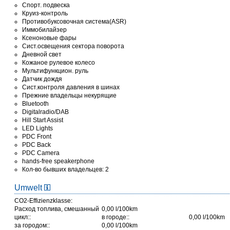
Спорт. подвеска
Круиз-контроль
Противобуксовочная система(ASR)
Иммобилайзер
Ксеноновые фары
Сист.освещения сектора поворота
Дневной свет
Кожаное рулевое колесо
Мультифункцион. руль
Датчик дождя
Сист.контроля давления в шинах
Прежние владельцы некурящие
Bluetooth
Digitalradio/DAB
Hill Start Assist
LED Lights
PDC Front
PDC Back
PDC Camera
hands-free speakerphone
Кол-во бывших владельцев: 2
Umwelt
CO2-Effizienzklasse:
Расход топлива, смешанный
0,00 l/100km
цикл::
в городе::
0,00 l/100km
за городом::
0,00 l/100km