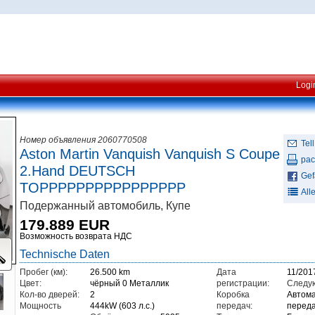
Logi
Номер объявления 2060770508
Tell
Aston Martin Vanquish Vanquish S Coupe
рас
2.Hand DEUTSCH
Gefä
TOPPPPPPPPPPPPPPPP
All
Подержанный автомобиль, Купе
179.889 EUR
Возможность возврата НДС
Technische Daten
Пробег (км):
26.500 km
Дата
11/201
Цвет:
чёрный 0 Металлик
регистрации:
Следу
Кол-во дверей:
2
Коробка
Автома
Мощность
444kW (603 л.с.)
передач:
перед