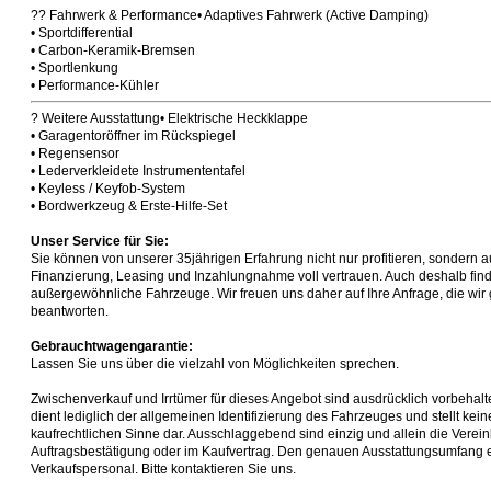
?? Fahrwerk & Performance• Adaptives Fahrwerk (Active Damping)
• Sportdifferential
• Carbon-Keramik-Bremsen
• Sportlenkung
• Performance-Kühler
? Weitere Ausstattung• Elektrische Heckklappe
• Garagentoröffner im Rückspiegel
• Regensensor
• Lederverkleidete Instrumententafel
• Keyless / Keyfob-System
• Bordwerkzeug & Erste-Hilfe-Set
Unser Service für Sie:
Sie können von unserer 35jährigen Erfahrung nicht nur profitieren, sondern 
Finanzierung, Leasing und Inzahlungnahme voll vertrauen. Auch deshalb find
außergewöhnliche Fahrzeuge. Wir freuen uns daher auf Ihre Anfrage, die wir g
beantworten.
Gebrauchtwagengarantie:
Lassen Sie uns über die vielzahl von Möglichkeiten sprechen.
Zwischenverkauf und Irrtümer für dieses Angebot sind ausdrücklich vorbeha
dient lediglich der allgemeinen Identifizierung des Fahrzeuges und stellt kei
kaufrechtlichen Sinne dar. Ausschlaggebend sind einzig und allein die Verei
Auftragsbestätigung oder im Kaufvertrag. Den genauen Ausstattungsumfang 
Verkaufspersonal. Bitte kontaktieren Sie uns.