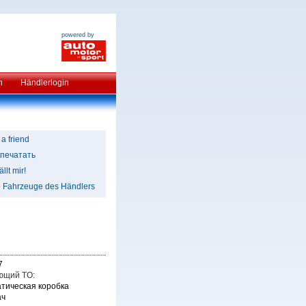
powered by
n
Händlerlogin
 a friend
печатать
llt mir!
e Fahrzeuge des Händlers
7
ющий TO:
тическая коробка
ач