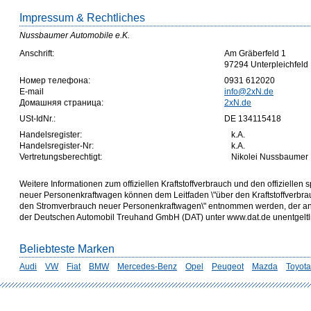
Impressum & Rechtliches
Nussbaumer Automobile e.K.
Anschrift:
Am Gräberfeld 1
97294 Unterpleichfeld
Номер телефона:
0931 612020
E-mail
info@2xN.de
Домашняя страница:
2xN.de
USt-IdNr.:
DE 134115418
Handelsregister:
k.A.
Handelsregister-Nr:
k.A.
Vertretungsberechtigt:
Nikolei Nussbaumer
Weitere Informationen zum offiziellen Kraftstoffverbrauch und den offizielle
neuer Personenkraftwagen können dem Leitfaden \"über den Kraftstoffverbr
den Stromverbrauch neuer Personenkraftwagen\" entnommen werden, der an a
der Deutschen Automobil Treuhand GmbH (DAT) unter www.dat.de unentgeltlich
Beliebteste Marken
Audi
VW
Fiat
BMW
Mercedes-Benz
Opel
Peugeot
Mazda
Toyota