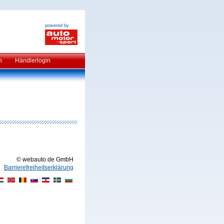
powered by
n
Händlerlogin
© webauto.de GmbH
Barrierefreiheitserklärung