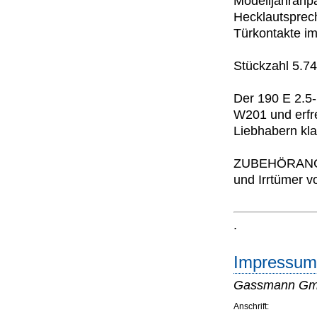
Modelljahran
Hecklautsprec
Türkontakte i
Stückzahl 5.7
Der 190 E 2.5-1
W201 und erfr
Liebhabern kl
ZUBEHÖRANGA
und Irrtümer v
.
Impressum 
Gassmann G
Anschrift: