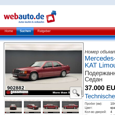
Home
Suchen
Ratgeber
Номер объявл
Mercedes-
KAT Limou
Подержанн
Седан
37.000 E
Technische
Пробег (км):
10
Цвет:
кр
Кол-во дверей:
4