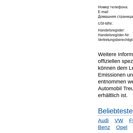
Номер телефона:
E-mail
Домашняя страница
USt-IdNr.:
Handelsregister:
Handelsregister-Nr:
Vertretungsberechtigt
Weitere Inform
offiziellen s
können dem Lei
Emissionen un
entnommen wer
Automobil Tre
erhältlich ist.
Beliebtest
Audi
VW
F
Benz
Opel