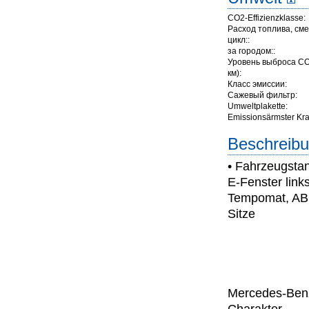
CO2-Effizienzklasse:
Расход топлива, с
цикл::
за городом::
Уровень выброса СО
км):
Класс эмиссии:
Сажевый фильтр:
Umweltplakette:
Emissionsärmster Kraft
Beschreibu
• Fahrzeugsta
E-Fenster link
Tempomat, ABS 
Sitze
Mercedes-Benz