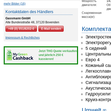
Мощность
143
mehr Bilder (16)
двигателя:
Об
дв
Kontaktdaten des Händlers
Снаряженная
масса(кг):
Gassmann GmbH
Alte Bundesstraße 48, 37120 Bovenden
Комплект
+49 (0) 551/8202-0
E-Mail senden
Электросте
Impressum & Rechtliches
Электрорегу
5 сидений
Jetzt THG Quote verkaufen
Центральны
und jährlich 250 €
kassieren!
Евро 4
Кожаный са
Легкосплав
Антиблокир
Сигнализац
Акустическа
Гидроусили
Круиз-контр
Umwelt