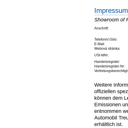
Impressum 
Showroom of 
Anschrift:
Telefonní číslo:
E-Mail
Webová stránka:
USt-IdNr.:
Handelsregister:
Handelsregister-Nr:
Vertretungsberechtigt
Weitere Inform
offiziellen s
können dem Lei
Emissionen un
entnommen wer
Automobil Tre
erhältlich ist.