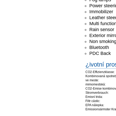
Power steeri
Immobilizer
Leather stee
Multi functio
Rain sensor
Exterior mirr
Non smoking
Bluetooth
PDC Back
¿ivotní pro
CO2-Effizienzklasse:
Kombinovaná spotreb
ve meste:
mimomestská:
CO2-Emise kombinov
Stromverbrauch:
Emisní trida:
Filtr cástic:
EPA nálepka:
Emissionsärmster Kraft