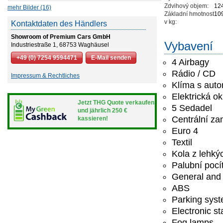
Zdvihový objem:
12
mehr Bilder (16)
Základní hmotnost
10
v kg:
Kontaktdaten des Händlers
Showroom of Premium Cars GmbH
Vybavení
Industriestraße 1, 68753 Waghäusel
+49 (0) 7254 9594471
E-Mail senden
4 Airbagy
Rádio / CD
Impressum & Rechtliches
Klíma s auto
Elektrická o
Jetzt THG Quote verkaufen
5 Sedadel
und jährlich 250 €
Centrální z
kassieren!
Euro 4
Textil
Kola z lehkýc
Palubní pocí
General and 
ABS
Parking sys
Electronic st
Fog lamps