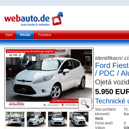
Start
Hledat
Poradce
Identifikacní c
Ford Fiest
/ PDC / Al
Ojetá vozid
5.950 EU
Technické 
Stav počítače
71
kilometrů:
Bar
Weiß
Počet dveří:
2
Výkon:
60