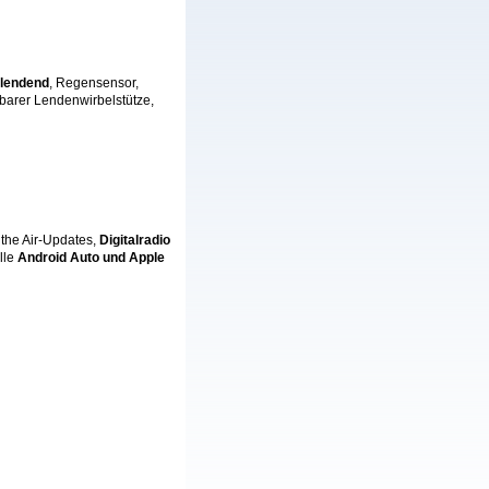
blendend
, Regensensor,
llbarer Lendenwirbelstütze,
 the Air-Updates,
Digitalradio
lle
Android Auto und Apple