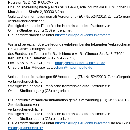
Register-Nr. D-A2T9-QUCVF-93
Erlaubnisbefreiung nach §34 d Abs. 3 GewO, erteilt durch die IHK München 
Max-Joseph-Straße 2, 80333 München
Verbraucherinformation gemäß Verordnung (EU) Nr. 524/2013: Zur außergeric
verbraucherrechtlichen
Streitigkeiten hat die Europäische Kommission eine Plattform zur
Online-Streitbeilegung (OS) eingerichtet.
Die Plattform finden Sie unter
http://ec.europa.eu/consumers/odr/
.
Wir sind bereit, an Streitbeilegungsverfahren bei der folgenden Verbrauchers
Universalschlichtungsstelle
des Bundes am Zentrum für Schlichtung e.V., Straßburger Straße 8, 77694
Kehl am Rhein, Telefon: 07851/795 79 40,
Fax: 07851/795 79 41, Email:
mail@verbraucher-schlichter.de
.
Unsere E-Mail-Adresse lautet
cham@maiermobile.de
Verbraucherinformation gemäß Verordnung (EU) Nr. 524/2013: Zur außergeric
verbraucherrechtlichen
Streitigkeiten hat die Europäische Kommission eine Plattform zur
Online-Streitbeilegung (OS) eingerichtet.
EU-Richtlinie: Verbraucherinformation gemäß Verordnung (EU) Nr. 524/2013: 
Streitbeilegung von
verbraucherrechtlichen
Streitigkeiten hat die Europäische Kommission eine Plattform zur
Online-Streitbeilegung (OS) eingerichtet.
Die Plattform finden Sie unter
http://ec.europa.eu/consumers/odr
.Unsere E-Mai
cham@maiermobil.de