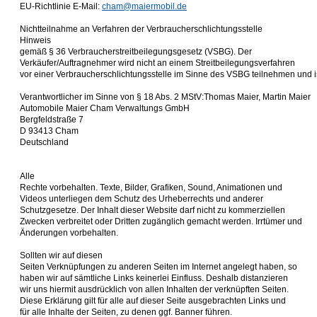
EU-Richtlinie E-Mail:
cham@maiermobil.de
Nichtteilnahme an Verfahren der Verbraucherschlichtungsstelle
Hinweis
gemäß § 36 Verbraucherstreitbeilegungsgesetz (VSBG). Der
Verkäufer/Auftragnehmer wird nicht an einem Streitbeilegungsverfahren
vor einer Verbraucherschlichtungsstelle im Sinne des VSBG teilnehmen und ist 
Verantwortlicher im Sinne von § 18 Abs. 2 MStV:Thomas Maier, Martin Maier
Automobile Maier Cham Verwaltungs GmbH
Bergfeldstraße 7
D 93413 Cham
Deutschland
Alle
Rechte vorbehalten. Texte, Bilder, Grafiken, Sound, Animationen und
Videos unterliegen dem Schutz des Urheberrechts und anderer
Schutzgesetze. Der Inhalt dieser Website darf nicht zu kommerziellen
Zwecken verbreitet oder Dritten zugänglich gemacht werden. Irrtümer und
Änderungen vorbehalten.
Sollten wir auf diesen
Seiten Verknüpfungen zu anderen Seiten im Internet angelegt haben, so
haben wir auf sämtliche Links keinerlei Einfluss. Deshalb distanzieren
wir uns hiermit ausdrücklich von allen Inhalten der verknüpften Seiten.
Diese Erklärung gilt für alle auf dieser Seite ausgebrachten Links und
für alle Inhalte der Seiten, zu denen ggf. Banner führen.