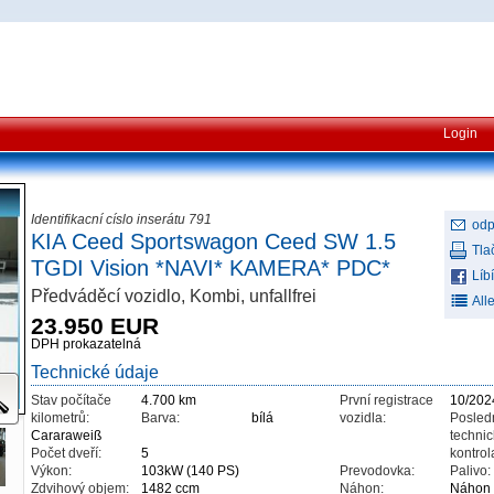
Login
Identifikacní císlo inserátu 791
odp
KIA Ceed Sportswagon Ceed SW 1.5
Tlač
TGDI Vision *NAVI* KAMERA* PDC*
Líbí
Předváděcí vozidlo, Kombi, unfallfrei
All
23.950 EUR
DPH prokazatelná
Technické údaje
Stav počítače
4.700 km
První registrace
10/202
kilometrů:
Barva:
bílá
vozidla:
Posled
Cararaweiß
techni
Počet dveří:
5
kontrol
Výkon:
103kW (140 PS)
Prevodovka:
Palivo:
Zdvihový objem:
1482 ccm
Náhon:
Náhon 