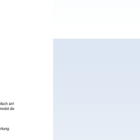
nfach an!
mobil.de
rtung.