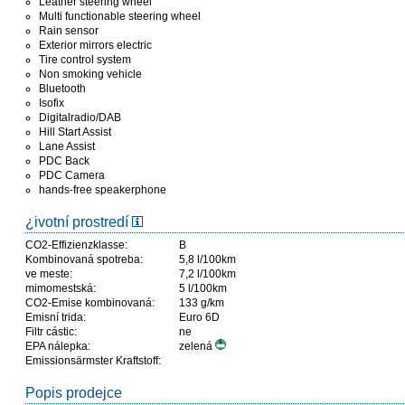
Leather steering wheel
Multi functionable steering wheel
Rain sensor
Exterior mirrors electric
Tire control system
Non smoking vehicle
Bluetooth
Isofix
Digitalradio/DAB
Hill Start Assist
Lane Assist
PDC Back
PDC Camera
hands-free speakerphone
¿ivotní prostredí
CO2-Effizienzklasse:
B
Kombinovaná spotreba:
5,8 l/100km
ve meste:
7,2 l/100km
mimomestská:
5 l/100km
CO2-Emise kombinovaná:
133 g/km
Emisní trida:
Euro 6D
Filtr cástic:
ne
EPA nálepka:
zelená
Emissionsärmster Kraftstoff:
Popis prodejce