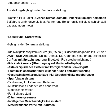
Angebotsnummer: 791
Ausstattungshighlights der Sonderausstattung
• Komfort-Plus Paket (
2-Zonen Klimaautomatik, Innenrückspiegel selbstab
Beifahrersitz höhenverstellbar, Fahrer- und Beifahrersitz mit elektrisch einste
Laderaumtrennnetz)
•
Lackierung: Cararaweiß
Highlights der Serienausstattung
• Kia Navigationssystem (26 cm (10, 25 Zoll) Bildschirmdiagonale inkl. 2 Over
DAB+, USB-Anschluss
, Online-Dienste Kia-Connect, Smartphone-Schnittste
CarPlay mit Sprachsteuerung,
Bluetooth-Freisprecheinrichtung )
•
Rückfahrkamera (Übertragung auf Multimediadisplay)
•
Aktiver Spurhalteassistent mit korrigierendem Lenkeingriff
•
Frontkollisionswarner mit Fußgänger- und Fahrraderkennung
•
Geschwindigkeitsregelanlage inkl. Geschwindigkeitsgebgrenzer
•
Spurfolgeassistent
• Sitzheizung für Fahrer und Beifahrer
• Multifunktions-Lederlenkrad beheizbar
• Nebelscheinwerfer
• Fernlichtassistent
•
Dämmerungssensor
•
Intelligenter Geschwindigkeitsassistent
•
Mittelarmlehne vorne mit Staufach