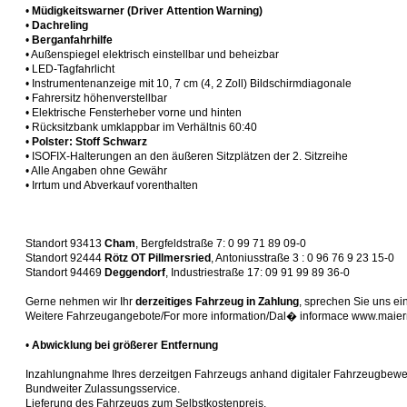
•
Müdigkeitswarner (Driver Attention Warning)
•
Dachreling
•
Berganfahrhilfe
• Außenspiegel elektrisch einstellbar und beheizbar
• LED-Tagfahrlicht
• Instrumentenanzeige mit 10, 7 cm (4, 2 Zoll) Bildschirmdiagonale
• Fahrersitz höhenverstellbar
• Elektrische Fensterheber vorne und hinten
• Rücksitzbank umklappbar im Verhältnis 60:40
•
Polster: Stoff Schwarz
• ISOFIX-Halterungen an den äußeren Sitzplätzen der 2. Sitzreihe
• Alle Angaben ohne Gewähr
• Irrtum und Abverkauf vorenthalten
Standort 93413
Cham
, Bergfeldstraße 7: 0 99 71 89 09-0
Standort 92444
Rötz OT Pillmersried
, Antoniusstraße 3 : 0 96 76 9 23 15-0
Standort 94469
Deggendorf
, Industriestraße 17: 09 91 99 89 36-0
Gerne nehmen wir Ihr
derzeitiges Fahrzeug in Zahlung
, sprechen Sie uns ei
Weitere Fahrzeugangebote/For more information/Dal� informace www.maier
•
Abwicklung bei größerer Entfernung
Inzahlungnahme Ihres derzeitgen Fahrzeugs anhand digitaler Fahrzeugbewe
Bundweiter Zulassungsservice.
Lieferung des Fahrzeugs zum Selbstkostenpreis.