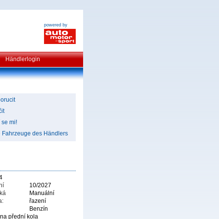
powered by
Händlerlogin
orucit
it
 se mi!
e Fahrzeuge des Händlers
4
ní
10/2027
cká
Manuální
a:
řazení
Benzín
na přední kola