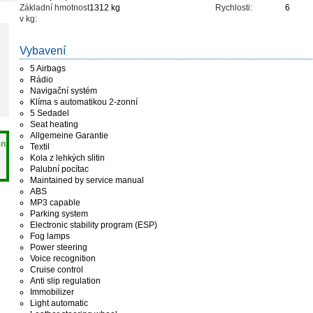
Základní hmotnost
1312 kg
Rychlosti:
6
v kg:
Vybavení
5 Airbags
Rádio
Navigační systém
Klíma s automatikou 2-zonní
5 Sedadel
Seat heating
Allgemeine Garantie
en
Textil
Kola z lehkých slitin
Palubní pocítac
Maintained by service manual
ABS
MP3 capable
Parking system
Electronic stability program (ESP)
Fog lamps
Power steering
Voice recognition
Cruise control
Anti slip regulation
Immobilizer
Light automatic