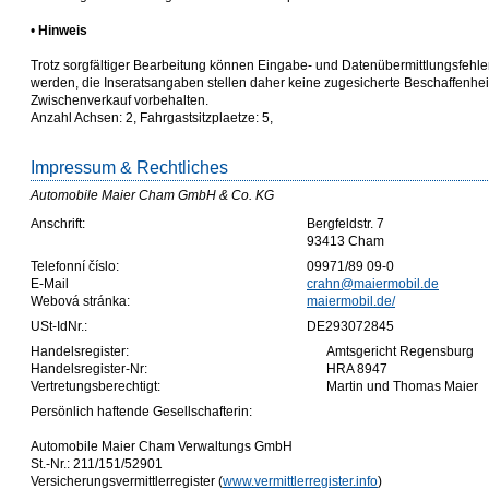
•
Hinweis
Trotz sorgfältiger Bearbeitung können Eingabe- und Datenübermittlungsfehle
werden, die Inseratsangaben stellen daher keine zugesicherte Beschaffenheit
Zwischenverkauf vorbehalten.
Anzahl Achsen: 2, Fahrgastsitzplaetze: 5,
Impressum & Rechtliches
Automobile Maier Cham GmbH & Co. KG
Anschrift:
Bergfeldstr. 7
93413 Cham
Telefonní číslo:
09971/89 09-0
E-Mail
crahn@maiermobil.de
Webová stránka:
maiermobil.de/
USt-IdNr.:
DE293072845
Handelsregister:
Amtsgericht Regensburg
Handelsregister-Nr:
HRA 8947
Vertretungsberechtigt:
Martin und Thomas Maier
Persönlich haftende Gesellschafterin:
Automobile Maier Cham Verwaltungs GmbH
St.-Nr.: 211/151/52901
Versicherungsvermittlerregister (
www.vermittlerregister.info
)