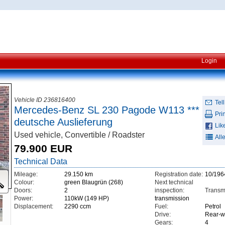
Login
Vehicle ID 236816400
Tell
Mercedes-Benz SL 230 Pagode W113 ***
Prin
deutsche Auslieferung
Lik
Used vehicle, Convertible / Roadster
All
79.900 EUR
Technical Data
Mileage:
29.150 km
Registration date:
10/196
Colour:
green Blaugrün (268)
Next technical
Doors:
2
inspection:
Transm
Power:
110kW (149 HP)
transmission
Displacement:
2290 ccm
Fuel:
Petrol
Drive:
Rear-w
Gears:
4