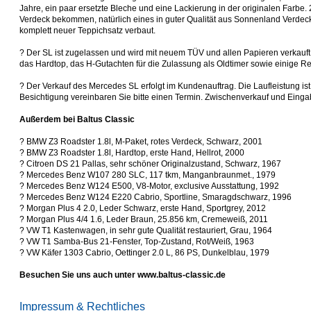
Jahre, ein paar ersetzte Bleche und eine Lackierung in der originalen Farbe
Verdeck bekommen, natürlich eines in guter Qualität aus Sonnenland Verdec
komplett neuer Teppichsatz verbaut.
? Der SL ist zugelassen und wird mit neuem TÜV und allen Papieren verkauft
das Hardtop, das H-Gutachten für die Zulassung als Oldtimer sowie einige 
? Der Verkauf des Mercedes SL erfolgt im Kundenauftrag. Die Laufleistung is
Besichtigung vereinbaren Sie bitte einen Termin. Zwischenverkauf und Einga
Außerdem bei Baltus Classic
? BMW Z3 Roadster 1.8l, M-Paket, rotes Verdeck, Schwarz, 2001
? BMW Z3 Roadster 1.8l, Hardtop, erste Hand, Hellrot, 2000
? Citroen DS 21 Pallas, sehr schöner Originalzustand, Schwarz, 1967
? Mercedes Benz W107 280 SLC, 117 tkm, Manganbraunmet., 1979
? Mercedes Benz W124 E500, V8-Motor, exclusive Ausstattung, 1992
? Mercedes Benz W124 E220 Cabrio, Sportline, Smaragdschwarz, 1996
? Morgan Plus 4 2.0, Leder Schwarz, erste Hand, Sportgrey, 2012
? Morgan Plus 4/4 1.6, Leder Braun, 25.856 km, Cremeweiß, 2011
? VW T1 Kastenwagen, in sehr gute Qualität restauriert, Grau, 1964
? VW T1 Samba-Bus 21-Fenster, Top-Zustand, Rot/Weiß, 1963
? VW Käfer 1303 Cabrio, Oettinger 2.0 L, 86 PS, Dunkelblau, 1979
Besuchen Sie uns auch unter www.baltus-classic.de
Impressum & Rechtliches