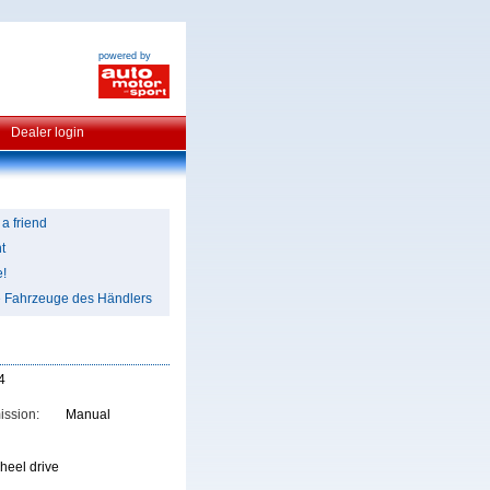
powered by
Dealer login
 a friend
t
e!
e Fahrzeuge des Händlers
4
ission:
Manual
heel drive