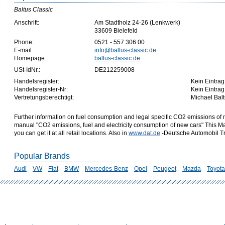
Baltus Classic
Anschrift:
Am Stadtholz 24-26 (Lenkwerk)
33609 Bielefeld
Phone:
0521 - 557 306 00
E-mail
info@baltus-classic.de
Homepage:
baltus-classic.de
USt-IdNr.:
DE212259008
Handelsregister:
Kein Eintrag
Handelsregister-Nr:
Kein Eintrag
Vertretungsberechtigt:
Michael Bal
Further information on fuel consumption and legal specific CO2 emissions of 
manual "CO2 emissions, fuel and electricity consumption of new cars" This Ma
you can get it at all retail locations. Also in
www.dat.de
-Deutsche Automobil 
Popular Brands
Audi
VW
Fiat
BMW
Mercedes-Benz
Opel
Peugeot
Mazda
Toyota