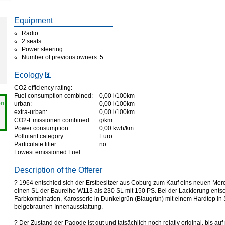
Equipment
Radio
2 seats
Power steering
Number of previous owners: 5
Ecology
CO2 efficiency rating:
Fuel consumption combined:
0,00 l/100km
en
urban:
0,00 l/100km
extra-urban:
0,00 l/100km
CO2-Emissionen combined:
g/km
Power consumption:
0,00 kwh/km
Pollutant category:
Euro
Particulate filter:
no
Lowest emissioned Fuel:
Description of the Offerer
? 1964 entschied sich der Erstbesitzer aus Coburg zum Kauf eins neuen Merce
einen SL der Baureihe W113 als 230 SL mit 150 PS. Bei der Lackierung entsch
Farbkombination, Karosserie in Dunkelgrün (Blaugrün) mit einem Hardtop in
beigebraunen Innenausstattung.
? Der Zustand der Pagode ist gut und tatsächlich noch relativ original, bis a