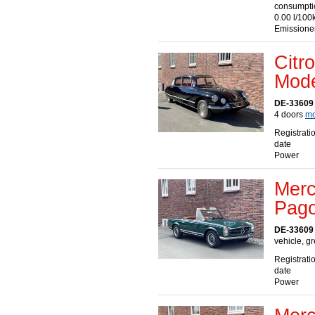
consumpti
0.00 l/100
Emissione
Citr
Mode
DE-33609 
4 doors
mo
Registrati
date
Power
Merc
Pago
DE-33609 
vehicle, g
Registrati
date
Power