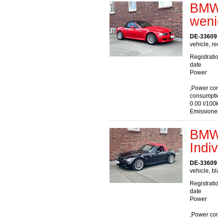
BMW 
weni
DE-33609 
vehicle, re
Registrati
date
Power
,Power co
consumpti
0.00 l/100
Emissione
BMW
Indi
DE-33609 
vehicle, bl
Registrati
date
Power
,Power co