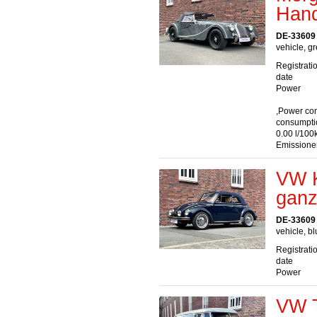
Hand
DE-33609 
vehicle, gr
Registrati
date
Power
,Power co
consumpti
0.00 l/100
Emissione
VW K
ganz
DE-33609 
vehicle, bl
Registrati
date
Power
VW T