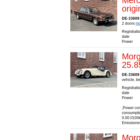
Merc
orig
DE-33609 
2 doors
mo
Registrati
date
Power
Morg
25.8
DE-33609 
vehicle, b
Registrati
date
Power
,Power co
consumpti
0.00 l/100
Emissione
Morg