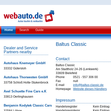
Home
Search
Guide
Baltus Classic
Dealer and Service
Partners nearby
Contact
Autohaus Knemeyer GmbH
Baltus Classic
33332 Gütersloh
Am Stadtholz 24-26 (Lenkwerk)
33609 Bielefeld
Autohaus Thorwesten GmbH
Phone
0521 - 557 306 00
Fax
null
33758 Schloß Holte-Stukenbrock
E-mail
info@baltus-classic.de
Homepage
Website dieses Händlers
Axel Schuette Fine Cars e.K
33813 Oerlinghausen
Impressum
Benjamin Kodytek Classic Cars
Handelsregister
Kein Eintrag
Handelsregisternr
Kein Eintrag
32584 Löhne