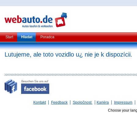
Start
Hladat
Poradca
Lutujeme, ale toto vozidlo u¿ nie je k dispozícii.
Kontakt
Feedback
Spoločnost
Kariéra
Impressum
Choose your lan