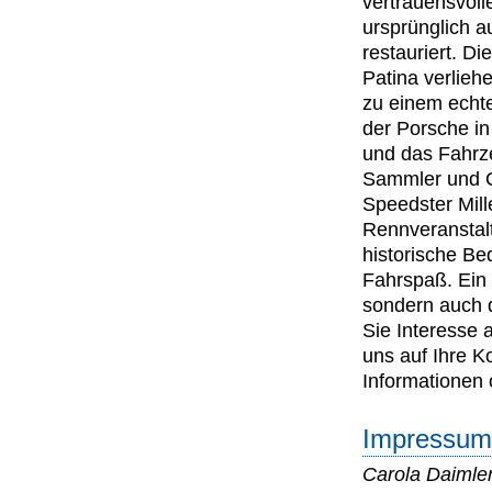
vertrauensvol
ursprünglich a
restauriert. D
Patina verlieh
zu einem echte
der Porsche in
und das Fahrze
Sammler und Ol
Speedster Mill
Rennveranstal
historische Be
Fahrspaß. Ein z
sondern auch d
Sie Interesse
uns auf Ihre K
Informationen 
Impressum 
Carola Daiml