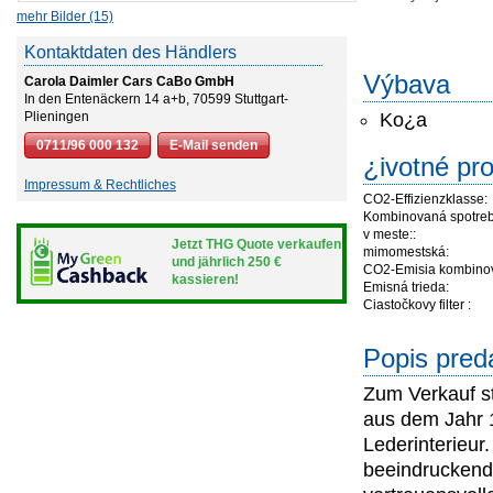
mehr Bilder (15)
Kontaktdaten des Händlers
Výbava
Carola Daimler Cars CaBo GmbH
In den Entenäckern 14 a+b, 70599 Stuttgart-
Plieningen
Ko¿a
0711/96 000 132
E-Mail senden
¿ivotné pr
Impressum & Rechtliches
CO2-Effizienzklasse:
Kombinovaná spotreb
v meste::
Jetzt THG Quote verkaufen
mimomestská:
und jährlich 250 €
CO2-Emisia kombino
kassieren!
Emisná trieda:
Ciastočkovy filter :
Popis pred
Zum Verkauf st
aus dem Jahr 
Lederinterieur
beeindruckende