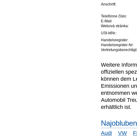
Anschrift:
Telefónne číslo:
E-Mail
Webová stránka:
USt-IdNr.:
Handelsregister:
Handelsregister-Nr:
Vertretungsberechtigt
Weitere Inform
offiziellen s
können dem Lei
Emissionen un
entnommen wer
Automobil Tre
erhältlich ist.
Najobluben
Audi
VW
F