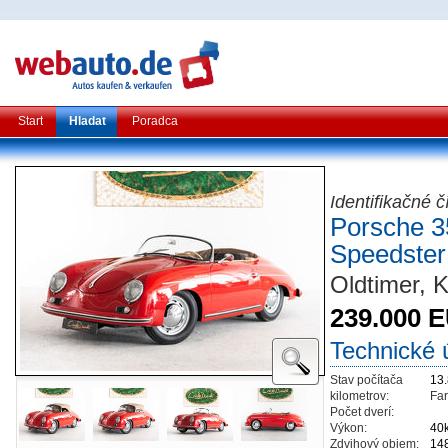
Start
Hladat
Poradca
Identifikačné 
Porsche 3
Speedster
Oldtimer, K
239.000 
Technické 
Stav počítača
13
kilometrov:
Far
Počet dverí:
Výkon:
40
Zdvihový objem:
14