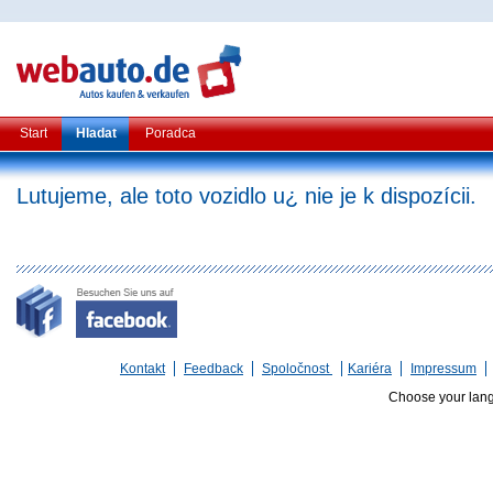
Start
Hladat
Poradca
Lutujeme, ale toto vozidlo u¿ nie je k dispozícii.
Kontakt
Feedback
Spoločnost
Kariéra
Impressum
Choose your lan