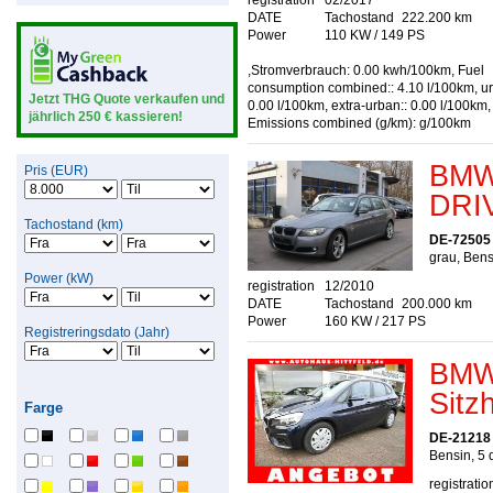
registration
02/2017
DATE
Tachostand
222.200 km
Power
110 KW / 149 PS
,Stromverbrauch: 0.00 kwh/100km, Fuel
consumption combined:: 4.10 l/100km, ur
Jetzt THG Quote verkaufen und
0.00 l/100km, extra-urban:: 0.00 l/100km
jährlich 250 € kassieren!
Emissions combined (g/km): g/100km
BMW
Pris (EUR)
DRI
Tachostand (km)
DE-72505
grau, Bens
Power (kW)
registration
12/2010
DATE
Tachostand
200.000 km
Power
160 KW / 217 PS
Registreringsdato (Jahr)
BMW 
Sitz
Farge
DE-21218 S
Bensin, 5 
registratio