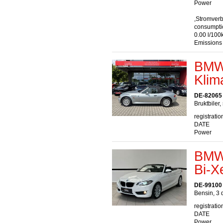
Power
,Stromver
consumptio
0.00 l/100
Emissions
BMW 
Klim
DE-82065 
Bruktbiler,
registratio
DATE
Power
BMW 
Bi-X
DE-99100
Bensin, 3 
registratio
DATE
Power