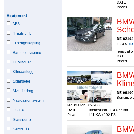
DATE
Power
Equipment
BMW 
ABS
Sche
4 hjuls drift
DE-82194 
Tilhengerkopling
5 dørs
mehr
registratio
Bare bildevisning
DATE
Power
El. Vinduer
Klimaanlegg
BMW 
Klim
Skinnseter
Mva. fradrag
DE-99100
Bensin, 5 
Navigasjon system
registration
09/2003
Takluke
DATE
Tachostand
114.077 km
Power
141 KW / 192 PS
Startsperre
BMW 
Sentrallås