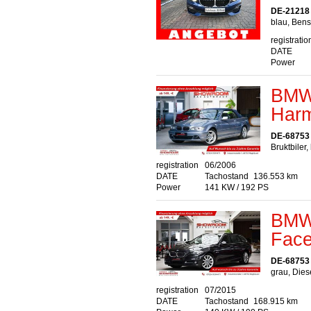
DE-21218 S
blau, Bens
registratio
DATE
Power
BMW 
Har
DE-68753
Bruktbiler
registration
06/2006
DATE
Tachostand
136.553 km
Power
141 KW / 192 PS
BMW 
Face
DE-68753
grau, Dies
registration
07/2015
DATE
Tachostand
168.915 km