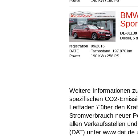
Power
140 KW / 190 PS
BMW 
Spor
DE-01139
Diesel, 5 
registration
09/2016
DATE
Tachostand
197.870 km
Power
190 KW / 258 PS
Weitere Informationen zum
spezifischen CO2-Emiss
Leitfaden \"über den Kra
Stromverbrauch neuer P
allen Verkaufsstellen u
(DAT) unter www.dat.de une