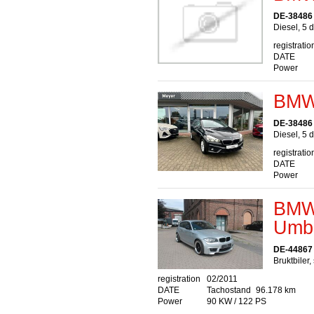
DE-38486 
Diesel, 5 
registratio
DATE
Power
BMW
DE-38486 
Diesel, 5 
registratio
DATE
Power
BMW 
Umb
DE-44867
Bruktbiler,
registration
02/2011
DATE
Tachostand
96.178 km
Power
90 KW / 122 PS