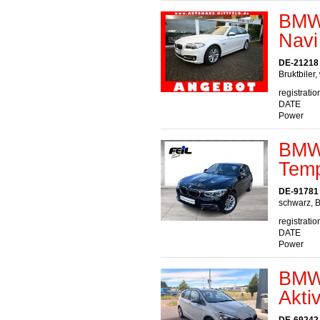
BMW 
Navi
DE-21218 S
Bruktbiler,
registratio
DATE
Power
BMW 
Temp
DE-91781
schwarz, B
registratio
DATE
Power
BMW 
Akti