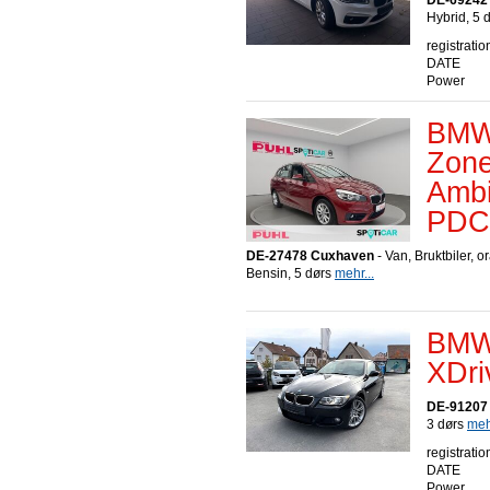
DE-69242
Hybrid, 5 
registratio
DATE
Power
BMW 
Zone
Ambi
PDC 
DE-27478 Cuxhaven
- Van, Bruktbiler, o
Bensin, 5 dørs
mehr...
BMW
XDr
DE-91207
3 dørs
mehr
registratio
DATE
Power