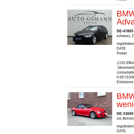
BMW 
Adva
DE-47805 
schwarz, D
registratio
DATE
Power
,CO2-Effiz
,Stromver
consumptio
0.00 l/100
Emissions
BMW 
weni
DE-33609 
rot, Bensi
registratio
DATE