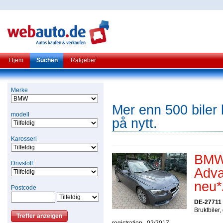
Hjem
Suchen
Ratgeber
Merke
Mer enn 500 biler b
modell
på nytt.
Karosseri
BMW 
Drivstoff
Adv
neu
Postcode
DE-27711
Bruktbiler,