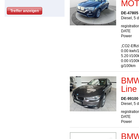
MOT
DE-47805 
Diesel, 5 
registratio
DATE
Power
,CO2-Effiz
0.00 kwh/
5.20 l/100
0.00 l/10
g/100km
BMW 
Line
DE-99100
Diesel, 5 
registratio
DATE
Power
BMW