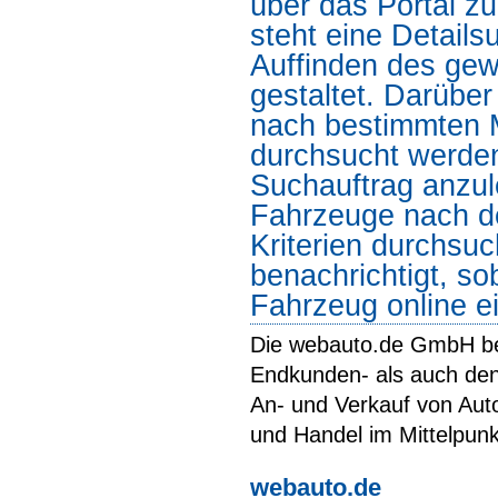
über das Portal z
steht eine Details
Auffinden des ge
gestaltet. Darübe
nach bestimmten M
durchsucht werden.
Suchauftrag anzule
Fahrzeuge nach d
Kriterien durchsu
benachrichtigt, s
Fahrzeug online e
Die webauto.de GmbH be
Endkunden- als auch den
An- und Verkauf von Aut
und Handel im Mittelpunk
webauto.de