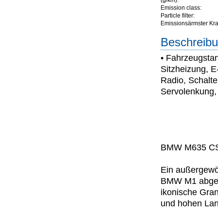
(g/km):
Emission class:
Particle filter:
Emissionsärmster Kraft
Beschreibu
• Fahrzeugsta
Sitzheizung, E
Radio, Schalte
Servolenkung, 
BMW M635 CSi
Ein außergewö
BMW M1 abgelei
ikonische Gran
und hohen Lang