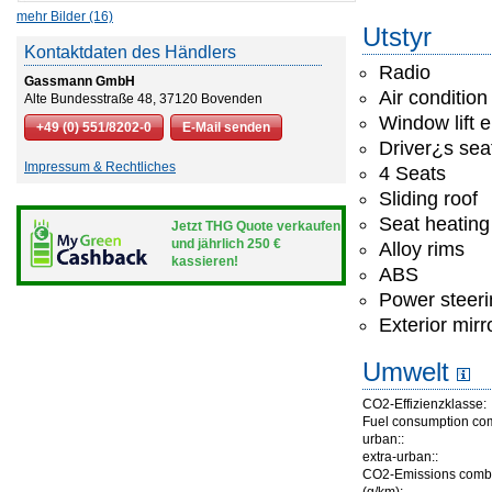
mehr Bilder (16)
Utstyr
Kontaktdaten des Händlers
Radio
Gassmann GmbH
Air condition
Alte Bundesstraße 48, 37120 Bovenden
Window lift e
+49 (0) 551/8202-0
E-Mail senden
Driver¿s seat
Impressum & Rechtliches
4 Seats
Sliding roof
Seat heating
Jetzt THG Quote verkaufen
und jährlich 250 €
Alloy rims
kassieren!
ABS
Power steeri
Exterior mirr
Umwelt
CO2-Effizienzklasse:
Fuel consumption co
urban::
extra-urban::
CO2-Emissions comb