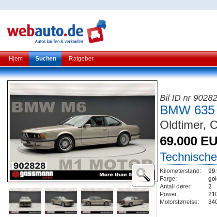
Hjem
Suchen
Ratgeber
Bil ID nr 9028
BMW 635 
Oldtimer, 
69.000 E
Technische
Kilometerstand:
99
Farge:
gol
Antall dører:
2
Power:
21
Motorstørrelse:
34