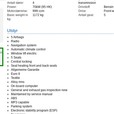
Antall dører:
4
transmission
Power:
70kW (95 HK)
Drivstoff:
Bensin
Motorstørrelse:
999 ccm
Drive:
Front-w
Basic weight in
1172 kg
Antall gear:
5
kg:
Utstyr
5 Airbags
Radio
Navigation system
Automatic climate control
en
Window lift electric
5 Seats
Central locking
Seat heating front and back seats
Allgemeine Garantie
Euro 6
Textile
Alloy rims
On-board computer
General and exhaust gas inspection new
Maintained by service manual
ABS
MP3 capable
Parking system
Electronic stability program (ESP)