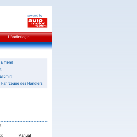
powered by
Händlerlogin
 a friend
t
llt mir!
e Fahrzeuge des Händlers
2
x:
Manual