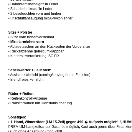
• Handbremshebelgriff in Leder
• Schalthebelknauf in Leder
• 2 Leseleuchten vorn und hinten
• Frischluftansaugung mit Aktivkohlefilter
Sitze + Polster:
• Sitze vorn höhenverstellbar
•
Mittelarmlehne vorn
• Ablagetaschen an den Rückseiten der Vordersitze
• Rücksitzlehne geteilt umklappbar
• Kindersitzverankerung ISO FIX
Scheinwerfer + Leuchten:
• Assistenzfahrlicht (coming/leaving home Funktion)
• Blendfreies Fernlicht
Räder + Reifen:
• Reifenkontroll-Anzeige
• Radschrauben mit Diebstahlsicherung
Sonstiges:
•
1. Hand, Winterräder (LM 15-Zoll) gegen 490 � Aufpreis möglich!!!, HU/
PREMIUM-Langzeitschutz-Garantie möglich
,
Kauf auch gerne über Finanzie
(auch ohne Anzahlung) möglich!!!