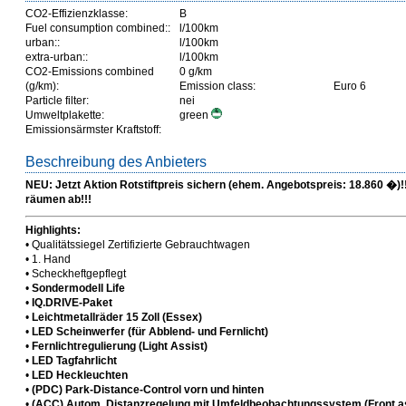
CO2-Effizienzklasse:
B
Fuel consumption combined::
l/100km
urban::
l/100km
extra-urban::
l/100km
CO2-Emissions combined
0 g/km
(g/km):
Emission class:
Euro 6
Particle filter:
nei
Umweltplakette:
green
Emissionsärmster Kraftstoff:
Beschreibung des Anbieters
NEU: Jetzt Aktion Rotstiftpreis sichern (ehem. Angebotspreis: 18.860 �)!
räumen ab!!!
Highlights:
• Qualitätssiegel Zertifizierte Gebrauchtwagen
• 1. Hand
• Scheckheftgepflegt
•
Sondermodell Life
•
IQ.DRIVE-Paket
•
Leichtmetallräder 15 Zoll (Essex)
•
LED Scheinwerfer (für Abblend- und Fernlicht)
•
Fernlichtregulierung (Light Assist)
•
LED Tagfahrlicht
•
LED Heckleuchten
•
(PDC) Park-Distance-Control vorn und hinten
•
(ACC) Autom. Distanzregelung mit Umfeldbeobachtungssystem (Front as