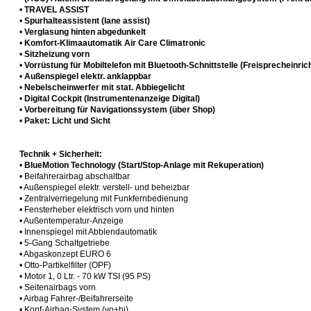
•
TRAVEL ASSIST
•
Spurhalteassistent (lane assist)
•
Verglasung hinten abgedunkelt
•
Komfort-Klimaautomatik Air Care Climatronic
•
Sitzheizung vorn
•
Vorrüstung für Mobiltelefon mit Bluetooth-Schnittstelle (Freisprecheinric
•
Außenspiegel elektr. anklappbar
•
Nebelscheinwerfer mit stat. Abbiegelicht
•
Digital Cockpit (Instrumentenanzeige Digital)
•
Vorbereitung für Navigationssystem (über Shop)
•
Paket: Licht und Sicht
Technik + Sicherheit:
•
BlueMotion Technology (Start/Stop-Anlage mit Rekuperation)
• Beifahrerairbag abschaltbar
• Außenspiegel elektr. verstell- und beheizbar
• Zentralverriegelung mit Funkfernbedienung
• Fensterheber elektrisch vorn und hinten
• Außentemperatur-Anzeige
• Innenspiegel mit Abblendautomatik
• 5-Gang Schaltgetriebe
• Abgaskonzept EURO 6
• Otto-Partikelfilter (OPF)
• Motor 1, 0 Ltr. - 70 kW TSI (95 PS)
• Seitenairbags vorn
• Airbag Fahrer-/Beifahrerseite
• Kopf-Airbag-System (vo+hi)