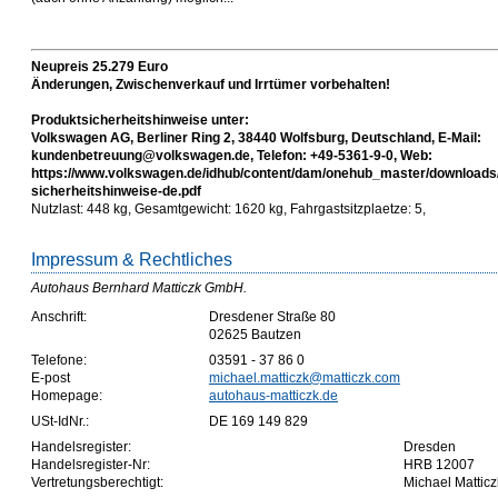
Neupreis 25.279 Euro
Änderungen, Zwischenverkauf und Irrtümer vorbehalten!
Produktsicherheitshinweise unter:
Volkswagen AG, Berliner Ring 2, 38440 Wolfsburg, Deutschland, E-Mail:
kundenbetreuung@volkswagen.de, Telefon: +49-5361-9-0, Web:
https://www.volkswagen.de/idhub/content/dam/onehub_master/downloads
sicherheitshinweise-de.pdf
Nutzlast: 448 kg, Gesamtgewicht: 1620 kg, Fahrgastsitzplaetze: 5,
Impressum & Rechtliches
Autohaus Bernhard Matticzk GmbH.
Anschrift:
Dresdener Straße 80
02625 Bautzen
Telefone:
03591 - 37 86 0
E-post
michael.matticzk@matticzk.com
Homepage:
autohaus-matticzk.de
USt-IdNr.:
DE 169 149 829
Handelsregister:
Dresden
Handelsregister-Nr:
HRB 12007
Vertretungsberechtigt:
Michael Matticz