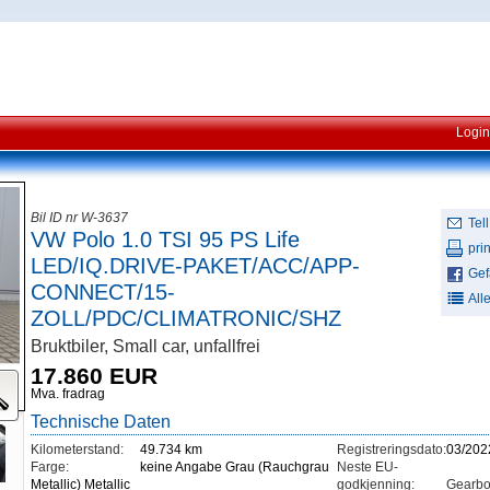
Login
Bil ID nr W-3637
Tell
VW Polo 1.0 TSI 95 PS Life
prin
LED/IQ.DRIVE-PAKET/ACC/APP-
Gefä
CONNECT/15-
All
ZOLL/PDC/CLIMATRONIC/SHZ
Bruktbiler, Small car, unfallfrei
17.860 EUR
Mva. fradrag
Technische Daten
Kilometerstand:
49.734 km
Registreringsdato:
03/202
Farge:
keine Angabe Grau (Rauchgrau
Neste EU-
Metallic) Metallic
godkjenning:
Gearbo