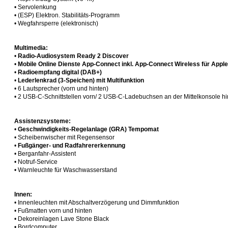
• Servolenkung
• (ESP) Elektron. Stabilitäts-Programm
• Wegfahrsperre (elektronisch)
Multimedia:
•
Radio-Audiosystem Ready 2 Discover
•
Mobile Online Dienste App-Connect inkl. App-Connect Wireless für Appl
•
Radioempfang digital (DAB+)
•
Lederlenkrad (3-Speichen) mit Multifunktion
• 6 Lautsprecher (vorn und hinten)
• 2 USB-C-Schnittstellen vorn/ 2 USB-C-Ladebuchsen an der Mittelkonsole hi
Assistenzsysteme:
•
Geschwindigkeits-Regelanlage (GRA) Tempomat
• Scheibenwischer mit Regensensor
•
Fußgänger- und Radfahrererkennung
• Berganfahr-Assistent
• Notruf-Service
• Warnleuchte für Waschwasserstand
Innen:
• Innenleuchten mit Abschaltverzögerung und Dimmfunktion
• Fußmatten vorn und hinten
• Dekoreinlagen Lave Stone Black
• Bordcomputer