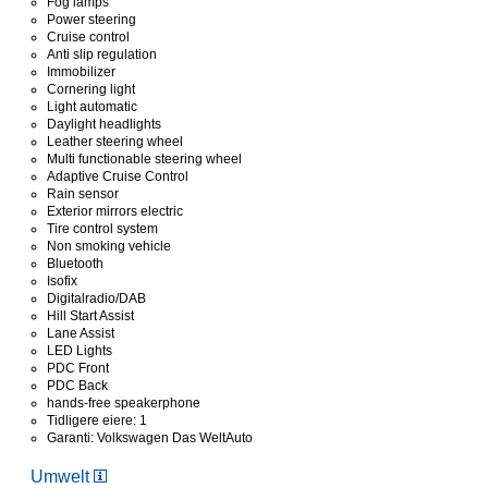
Fog lamps
Power steering
Cruise control
Anti slip regulation
Immobilizer
Cornering light
Light automatic
Daylight headlights
Leather steering wheel
Multi functionable steering wheel
Adaptive Cruise Control
Rain sensor
Exterior mirrors electric
Tire control system
Non smoking vehicle
Bluetooth
Isofix
Digitalradio/DAB
Hill Start Assist
Lane Assist
LED Lights
PDC Front
PDC Back
hands-free speakerphone
Tidligere eiere: 1
Garanti: Volkswagen Das WeltAuto
Umwelt