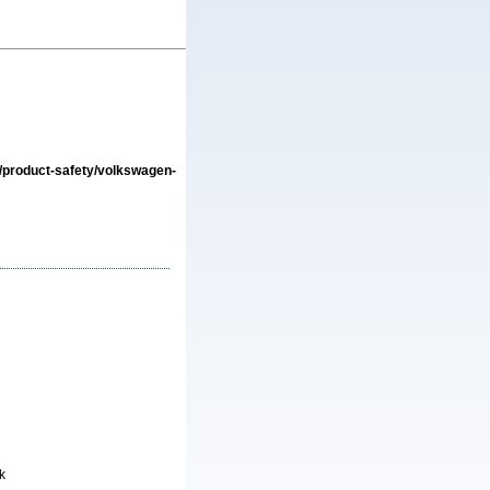
/product-safety/volkswagen-
k