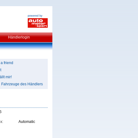
powered by
Händlerlogin
 a friend
t
llt mir!
e Fahrzeuge des Händlers
6
x:
Automatic