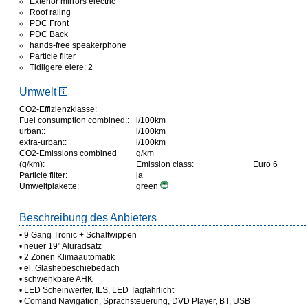
Exterior mirrors electric
Roof raling
PDC Front
PDC Back
hands-free speakerphone
Particle filter
Tidligere eiere: 2
Umwelt
CO2-Effizienzklasse:
Fuel consumption combined::
l/100km
urban::
l/100km
extra-urban::
l/100km
CO2-Emissions combined
g/km
(g/km):
Emission class:
Euro 6
Particle filter:
ja
Umweltplakette:
green
Beschreibung des Anbieters
• 9 Gang Tronic + Schaltwippen
• neuer 19" Aluradsatz
• 2 Zonen Klimaautomatik
• el. Glashebeschiebedach
• schwenkbare AHK
• LED Scheinwerfer, ILS, LED Tagfahrlicht
• Comand Navigation, Sprachsteuerung, DVD Player, BT, USB