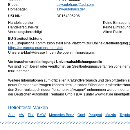
Telefone:
02327-946466
E-post
aswautohaus@aol.com
Homepage:
asw-autohaus.de/
USt-IdNr.:
DE164805296
Handelsregister:
Keine Eintragun
Handelsregister-Nr:
Keine Eintragun
Vertretungsberechtigt:
Alfred Platte
EU-Streitschlichtung
Die Europäische Kommission stellt eine Plattform zur Online-Streitbeilegung (
https://ec.europa.eu/consumers/odr
.
Unsere E-Mail-Adresse finden Sie oben im Impressum.
Verbraucherstreitbeilegung / Universalschlichtungsstelle
Wir sind nicht bereit oder verpflichtet, an Streitbeilegungsverfahren vor einer
teilzunehmen.
Weitere Informationen zum offiziellen Kraftstoffverbrauch und den offizielle
neuer Personenkraftwagen können dem Leitfaden \"über den Kraftstoffverbr
den Stromverbrauch neuer Personenkraftwagen\" entnommen werden, der an a
der Deutschen Automobil Treuhand GmbH (DAT) unter www.dat.de unentgeltlich
Beliebteste Marken
Audi
VW
Fiat
BMW
Mercedes-Benz
Opel
Peugeot
Mazda
Toyota