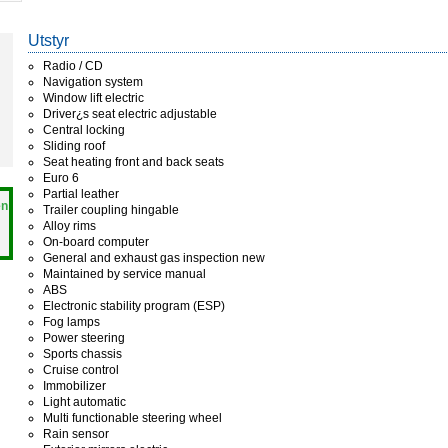
Utstyr
Radio / CD
Navigation system
Window lift electric
Driver¿s seat electric adjustable
Central locking
Sliding roof
Seat heating front and back seats
Euro 6
Partial leather
en
Trailer coupling hingable
Alloy rims
On-board computer
General and exhaust gas inspection new
Maintained by service manual
ABS
Electronic stability program (ESP)
Fog lamps
Power steering
Sports chassis
Cruise control
Immobilizer
Light automatic
Multi functionable steering wheel
Rain sensor