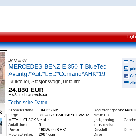
Login
Bil ID nr 67
Tell
MERCEDES-BENZ E 350 T BlueTec
prin
Avantg.*Aut.*LED*Comand*AHK*19"
Gefä
Bruktbiler, Stasjonsvogn, unfallfrei
All
24.880 EUR
MwSt. nicht ausweisbar
Technische Daten
Kilometerstand:
104.327 km
Registreringsdato:
04/201
Farge:
schwarz OBSIDIANSCHWARZ -
Neste EU-
METALLICLACK Metallic
godkjenning:
Gearbo
Antall dører:
5
transmission
Power:
190kW (258 HK)
Drivstoff:
Diesel
Motorstørrelse:
2987 ccm
Drive: