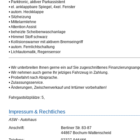
• Parktronic, aktiver Parkassistent
• el. anklappbare Spiegel, 4xel. Fenster
• autom. Heckklappe
• Sitzheizung
• Mittelarmlehne
• Attention Assist
• beheizte Scheibenwaschanlage
• Himmel Stoff schwarz
• Kollisionswarner mit aktivem Bremseingriff
• autom. Fernlichtschaltung
• Lichtautomatik, Regensensor
• Wir unterbreiten Ihnen gerne ein auf Sie zugeschnittenes Finanzierungsang
• Wir nehmen auch gerne Ihr jetziges Fahrzeug in Zahlung.
• Probefahrt nach Absprache.
• Zulassungsservice.
• Änderungen, Zwischenverkauf und Irrtümer vorbehalten!
Fahrgastsitzplätze: 5,
Impressum & Rechtliches
ASW - Autohaus
Anschrift:
Berliner Str. 83-87
44867 Bochum-Wattenscheid