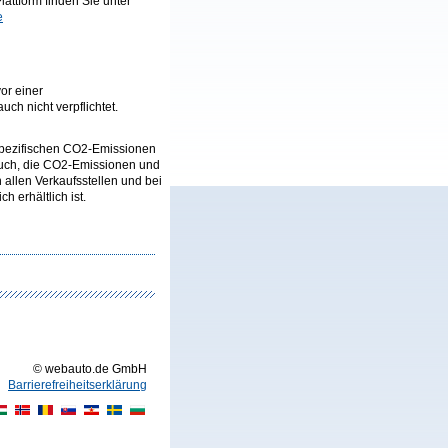
lattform finden Sie unter
e
or einer
ch nicht verpflichtet.
n spezifischen CO2-Emissionen
auch, die CO2-Emissionen und
llen Verkaufsstellen und bei
 erhältlich ist.
© webauto.de GmbH
Barrierefreiheitserklärung