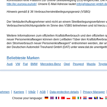
Kommission eine Plattform zur Online-Streitbeilegung (OS) eingerichtet. Die P
http://ec.europa.eu/odr/
. Unsere E-Mail Adresse lautet
info(at)stauner-gmbh.d
Hinweis gemäß § 36 Verbraucherstreitbeilegungsgesetz (VSBG)
Der Verkäufer/Auftragnehmer wird nicht an einem Streitbeilegungsverfahren v
Verbraucherschlichtungsstelle im Sinne des VSBG teilnehmen und ist hierzu au
Weitere Informationen zum offiziellen Kraftstoffverbrauch und den offizielle
neuer Personenkraftwagen können dem Leitfaden \"über den Kraftstoffverbr
den Stromverbrauch neuer Personenkraftwagen\" entnommen werden, der an a
der Deutschen Automobil Treuhand GmbH (DAT) unter www.dat.de unentgeltlich
Beliebteste Marken
Audi
VW
Fiat
BMW
Mercedes-Benz
Opel
Peugeot
Mazda
Toyota
nehmen
Karriere
Vilkår
AGB
Data protection details
Privacy Manager
Choose your language: