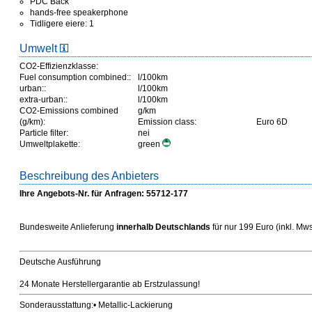
PDC Back
hands-free speakerphone
Tidligere eiere: 1
Umwelt
CO2-Effizienzklasse:
Fuel consumption combined::
l/100km
urban::
l/100km
extra-urban::
l/100km
CO2-Emissions combined
g/km
(g/km):
Emission class:
Euro 6D
Particle filter:
nei
Umweltplakette:
green
Beschreibung des Anbieters
Ihre Angebots-Nr. für Anfragen: 55712-177
Bundesweite Anlieferung
innerhalb Deutschlands
für nur 199 Euro (inkl. Mwst
Deutsche Ausführung
24 Monate Herstellergarantie ab Erstzulassung!
Sonderausstattung:• Metallic-Lackierung