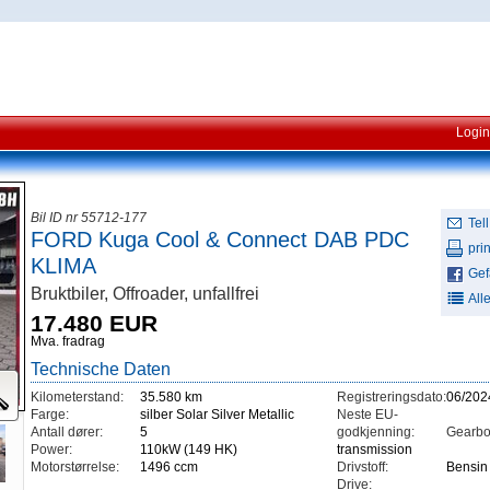
Login
Bil ID nr 55712-177
Tell
FORD Kuga Cool & Connect DAB PDC
prin
KLIMA
Gefä
Bruktbiler, Offroader, unfallfrei
All
17.480 EUR
Mva. fradrag
Technische Daten
Kilometerstand:
35.580 km
Registreringsdato:
06/202
Farge:
silber Solar Silver Metallic
Neste EU-
Antall dører:
5
godkjenning:
Gearbo
Power:
110kW (149 HK)
transmission
Motorstørrelse:
1496 ccm
Drivstoff:
Bensin
Drive: