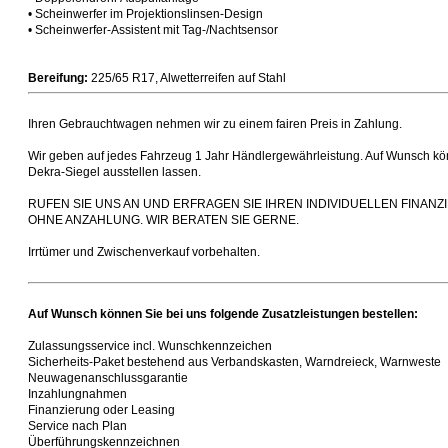
• Scheinwerfer im Projektionslinsen-Design
• Scheinwerfer-Assistent mit Tag-/Nachtsensor
Bereifung:
225/65 R17, Alwetterreifen auf Stahl
Ihren Gebrauchtwagen nehmen wir zu einem fairen Preis in Zahlung.
Wir geben auf jedes Fahrzeug 1 Jahr Händlergewährleistung. Auf Wunsch kön
Dekra-Siegel ausstellen lassen.
RUFEN SIE UNS AN UND ERFRAGEN SIE IHREN INDIVIDUELLEN FINA
OHNE ANZAHLUNG. WIR BERATEN SIE GERNE.
Irrtümer und Zwischenverkauf vorbehalten.
Auf Wunsch können Sie bei uns folgende Zusatzleistungen bestellen:
Zulassungsservice incl. Wunschkennzeichen
Sicherheits-Paket bestehend aus Verbandskasten, Warndreieck, Warnweste
Neuwagenanschlussgarantie
Inzahlungnahmen
Finanzierung oder Leasing
Service nach Plan
Überführungskennzeichnen