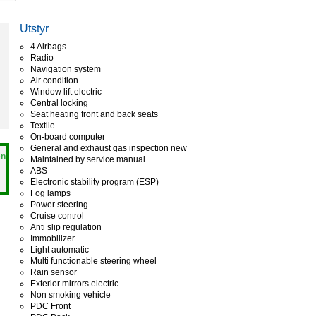
Utstyr
4 Airbags
Radio
Navigation system
Air condition
Window lift electric
Central locking
Seat heating front and back seats
Textile
On-board computer
General and exhaust gas inspection new
en
Maintained by service manual
ABS
Electronic stability program (ESP)
Fog lamps
Power steering
Cruise control
Anti slip regulation
Immobilizer
Light automatic
Multi functionable steering wheel
Rain sensor
Exterior mirrors electric
Non smoking vehicle
PDC Front