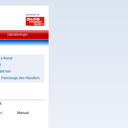
powered by
Händlerlogin
 a friend
t
llt mir!
e Fahrzeuge des Händlers
4
x:
Manual