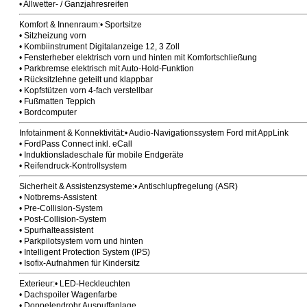
• Allwetter- / Ganzjahresreifen
Komfort & Innenraum:• Sportsitze
• Sitzheizung vorn
• Kombiinstrument Digitalanzeige 12, 3 Zoll
• Fensterheber elektrisch vorn und hinten mit Komfortschließung
• Parkbremse elektrisch mit Auto-Hold-Funktion
• Rücksitzlehne geteilt und klappbar
• Kopfstützen vorn 4-fach verstellbar
• Fußmatten Teppich
• Bordcomputer
Infotainment & Konnektivität:• Audio-Navigationssystem Ford mit AppLink
• FordPass Connect inkl. eCall
• Induktionsladeschale für mobile Endgeräte
• Reifendruck-Kontrollsystem
Sicherheit & Assistenzsysteme:• Antischlupfregelung (ASR)
• Notbrems-Assistent
• Pre-Collision-System
• Post-Collision-System
• Spurhalteassistent
• Parkpilotsystem vorn und hinten
• Intelligent Protection System (IPS)
• Isofix-Aufnahmen für Kindersitz
Exterieur:• LED-Heckleuchten
• Dachspoiler Wagenfarbe
• Doppelendrohr Auspuffanlage