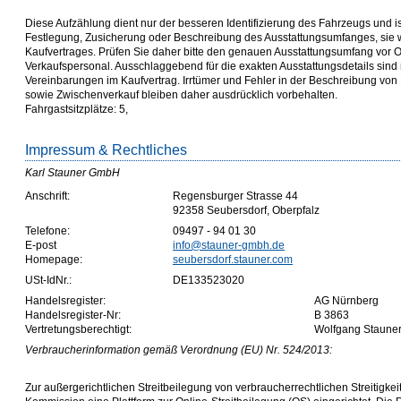
Diese Aufzählung dient nur der besseren Identifizierung des Fahrzeugs und is
Festlegung, Zusicherung oder Beschreibung des Ausstattungsumfanges, sie wi
Kaufvertrages. Prüfen Sie daher bitte den genauen Ausstattungsumfang vor O
Verkaufspersonal. Ausschlaggebend für die exakten Ausstattungsdetails sind n
Vereinbarungen im Kaufvertrag. Irrtümer und Fehler in der Beschreibung von
sowie Zwischenverkauf bleiben daher ausdrücklich vorbehalten.
Fahrgastsitzplätze: 5,
Impressum & Rechtliches
Karl Stauner GmbH
Anschrift:
Regensburger Strasse 44
92358 Seubersdorf, Oberpfalz
Telefone:
09497 - 94 01 30
E-post
info@stauner-gmbh.de
Homepage:
seubersdorf.stauner.com
USt-IdNr.:
DE133523020
Handelsregister:
AG Nürnberg
Handelsregister-Nr:
B 3863
Vertretungsberechtigt:
Wolfgang Staune
Verbraucherinformation gemäß Verordnung (EU) Nr. 524/2013:
Zur außergerichtlichen Streitbeilegung von verbraucherrechtlichen Streitigke