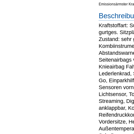
Emissionsärmster Kraft
Beschreibu
Kraftstoffart: 
gurtges. Sitzp
Zustand: sehr 
Kombiinstrumen
Abstandswarner
Seitenairbags 
Knieairbag Fah
Lederlenkrad, 
Go, Einparkhil
Sensoren vorn
Lichtsensor, T
Streaming, Dig
anklappbar, Ko
Reifendruckkon
Vordersitze, H
Außentemperatu