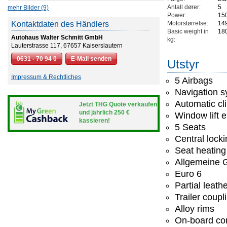
Antall dører:
5
mehr Bilder (9)
Power:
15
Kontaktdaten des Händlers
Motorstørrelse:
14
Basic weight in
18
Autohaus Walter Schmitt GmbH
kg:
Lauterstrasse 117, 67657 Kaiserslautern
0631 - 70 94 0
E-Mail senden
Utstyr
Impressum & Rechtliches
5 Airbags
Navigation 
Automatic cl
Jetzt THG Quote verkaufen
und jährlich 250 €
Window lift e
kassieren!
5 Seats
Central lock
Seat heating
Allgemeine G
Euro 6
Partial leath
Trailer coupl
Alloy rims
On-board co