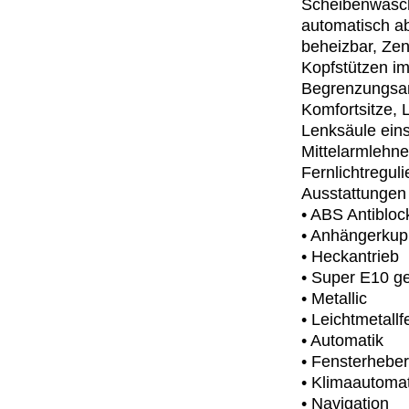
Scheibenwasch
automatisch a
beheizbar, Zen
Kopfstützen im
Begrenzungsanl
Komfortsitze, 
Lenksäule ein
Mittelarmlehne
Fernlichtregul
Ausstattungen 
• ABS Antibloc
• Anhängerkup
• Heckantrieb
• Super E10 g
• Metallic
• Leichtmetallf
• Automatik
• Fensterheber
• Klimaautomat
• Navigation