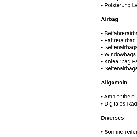
• Polsterung Le
Airbag
• Beifahrerair
• Fahrerairbag
• Seitenairbag
• Windowbags
• Knieairbag F
• Seitenairbag
Allgemein
• Ambientbele
• Digitales Rad
Diverses
• Sommerreife