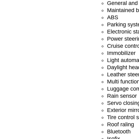
General and 
Maintained b
ABS
Parking sys
Electronic st
Power steeri
Cruise contr
Immobilizer
Light automa
Daylight hea
Leather stee
Multi functio
Luggage com
Rain sensor
Servo closin
Exterior mirr
Tire control
Roof raling
Bluetooth
Isofix