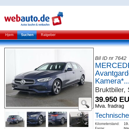
Hjem
Suchen
Ratgeber
Bil ID nr 7642
MERCEDE
Avantgard
Kamera*..
Bruktbiler,
39.950 E
Mva. fradrag
Technische
Kilometerstand:
19
Farge:
bla