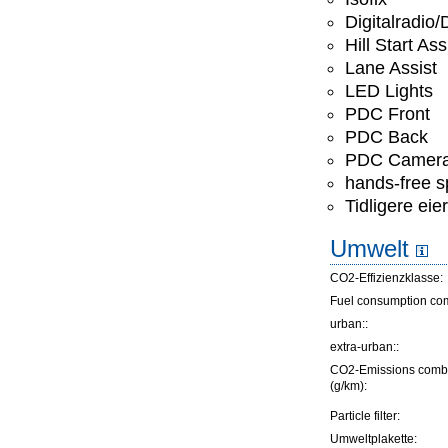
Digitalradio
Hill Start Ass
Lane Assist
LED Lights
PDC Front
PDC Back
PDC Camer
hands-free 
Tidligere eie
Umwelt
CO2-Effizienzklasse:
Fuel consumption co
urban::
extra-urban::
CO2-Emissions comb
(g/km):
Particle filter:
Umweltplakette: