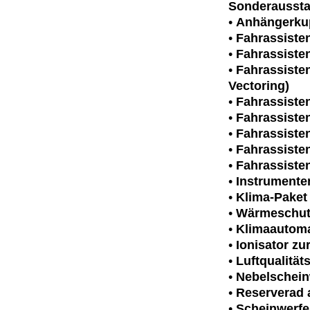
Sonderaussta
•
Anhängerkup
•
Fahrassisten
•
Fahrassisten
•
Fahrassiste
Vectoring)
•
Fahrassiste
•
Fahrassiste
•
Fahrassiste
•
Fahrassisten
•
Fahrassiste
•
Instrumenten
•
Klima-Paket
•
Wärmeschut
•
Klimaautoma
•
Ionisator zu
•
Luftqualität
•
Nebelschein
•
Reserverad 
•
Scheinwerfe