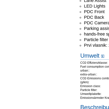
Lane Assist
LED Lights
PDC Front
PDC Back
PDC Camer
Parking assis
hands-free 
Particle filter
Prvi vlasnik:
Umwelt
CO2-Effizienzklasse:
Fuel consumption co
urban::
extra-urban::
CO2-Emissions comb
(g/km):
Emission class:
Particle filter:
Umweltplakette:
Emissionsärmster Kraft
Beschreibu