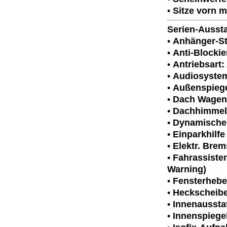
•
Sitze vorn m
Serien-Aussta
•
Anhänger-St
•
Anti-Blocki
•
Antriebsart:
•
Audiosystem
•
Außenspiege
•
Dach Wagen
•
Dachhimmel 
•
Dynamische S
•
Einparkhilfe
•
Elektr. Brem
•
Fahrassiste
Warning)
•
Fensterheber
•
Heckscheibe
•
Innenaussta
•
Innenspiege