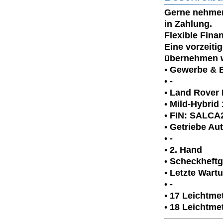
Gerne nehmen 
in Zahlung.
Flexible Fina
Eine vorzeiti
übernehmen w
•
Gewerbe & 
•
-
•
Land Rover 
•
Mild-Hybrid 
•
FIN:
SALCA
•
Getriebe Aut
•
-
•
2. Hand
•
Scheckheftg
•
Letzte Wartu
•
-
•
17 Leichtme
•
18 Leichtmet