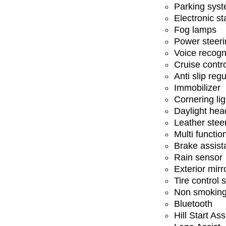
Parking sys
Electronic st
Fog lamps
Power steeri
Voice recogn
Cruise contr
Anti slip regu
Immobilizer
Cornering lig
Daylight hea
Leather stee
Multi functio
Brake assist
Rain sensor
Exterior mirr
Tire control
Non smoking
Bluetooth
Hill Start Ass