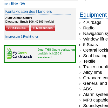
mehr Bilder (16)
Kontaktdaten des Händlers
Equipment
Auto Osman GmbH
Diessemer Bruch 106, 47805 Krefeld
4 Airbags
Radio
02151540843
E-Mail senden
Navigation 
Impressum & Rechtliches
Window lift e
5 Seats
Central lock
Jetzt THG Quote verkaufen
und jährlich 250 €
Seat heating
kassieren!
Textile
Trailer coupl
Alloy rims
On-board co
General and 
ABS
Alarm syste
MP3 capabl
Soundsyste