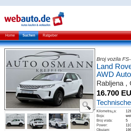
Home
Suchen
Ratgeber
Broj vozila 
Land Rove
AWD Auto
Rabljena , 
16.700 E
Technische
Kilometra¿a:
12
Boja:
wei
Broj vrata:
5
Power:
11
Obujam:
19