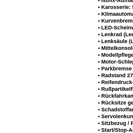
•
Isofix-Aufna
•
Karosserie: 
•
Klimaautoma
•
Kurvenbrems
•
LED-Scheinwe
•
Lenkrad (Led
•
Lenksäule (
•
Mittelkonso
•
Modellpfleg
•
Motor-Schle
•
Parkbremse 
•
Radstand 2
•
Reifendruck
•
Rußpartikelfi
•
Rückfahrka
•
Rücksitze ge
•
Schadstoff
•
Servolenkun
•
Sitzbezug / 
•
Start/Stop-