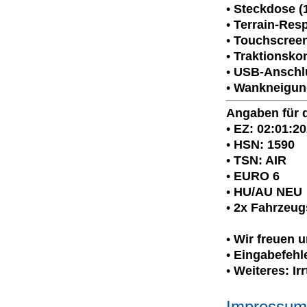
•
Steckdose (
•
Terrain-Res
•
Touchscreen-
•
Traktionskon
•
USB-Anschlu
•
Wankneigungs
Angaben für 
•
EZ: 02:01:2
•
HSN: 1590
•
TSN: AIR
•
EURO 6
•
HU/AU NEU
•
2x Fahrzeug
•
Wir freuen 
•
Eingabefehle
•
Weiteres: I