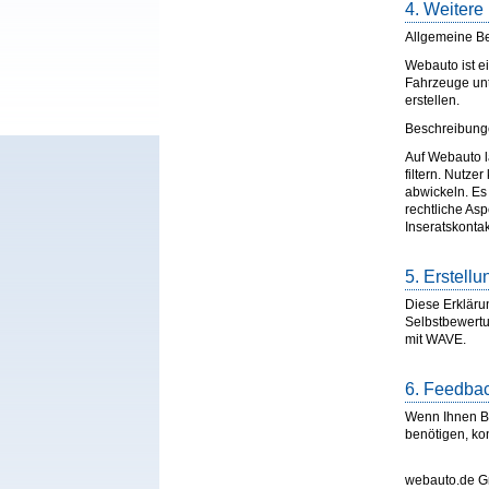
4. Weitere 
Allgemeine Be
Webauto ist e
Fahrzeuge unt
erstellen.
Beschreibunge
Auf Webauto l
filtern. Nutz
abwickeln. Es
rechtliche Asp
Inseratskontak
5. Erstell
Diese Erkläru
Selbstbewertu
mit WAVE.
6. Feedba
Wenn Ihnen Bar
benötigen, kon
webauto.de 