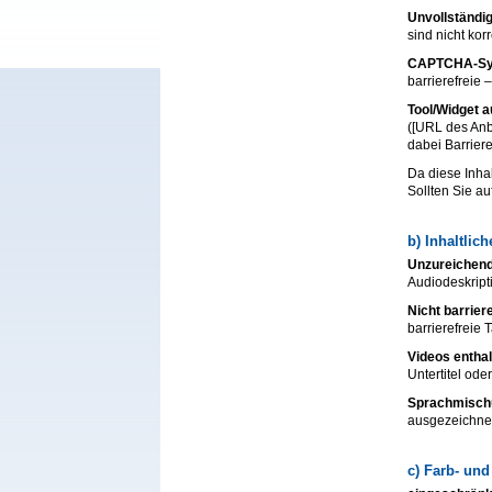
Unvollständi
sind nicht kor
CAPTCHA-Syst
barrierefreie 
Tool/Widget a
([URL des Anbi
dabei Barriere
Da diese Inhal
Sollten Sie a
b) Inhaltlich
Unzureichend
Audiodeskripti
Nicht barrier
barrierefreie 
Videos entha
Untertitel oder
Sprachmisch
ausgezeichne
c) Farb- un