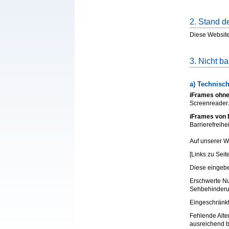
2. Stand de
Diese Website
3. Nicht ba
a) Technisch
iFrames ohne 
Screenreader.
iFrames von D
Barrierefreih
Auf unserer We
[Links zu Seit
Diese eingebet
Erschwerte Nu
Sehbehinderu
Eingeschränkt
Fehlende Alter
ausreichend b