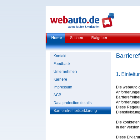
Home
Suchen
Ratgeber
Barriere
Kontakt
Feedback
Unternehmen
1. Einleitu
Karriere
Impressum
Die webauto.d
Anforderungen
AGB
Barrierefreih
Anforderungen
Data protection details
Diese Regelun
Barrierefreiheitserklärung
Dienstleistun
Die konkreten
in der Version
Diese Erklärun