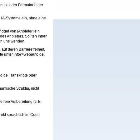
nutzt oder Formularfelder
HA-Systeme ein, ohne eine
dget von [Anbieter] ein
 des Anbieters. Sollten Ihnen
r an uns wenden.
auf deren Barrierefreiheit.
tte unter info@webauto.de.
ändige Transkripte oder
tische Struktur, nicht
freie Aufbereitung (z.
B.
rrekt sprachlich im Code