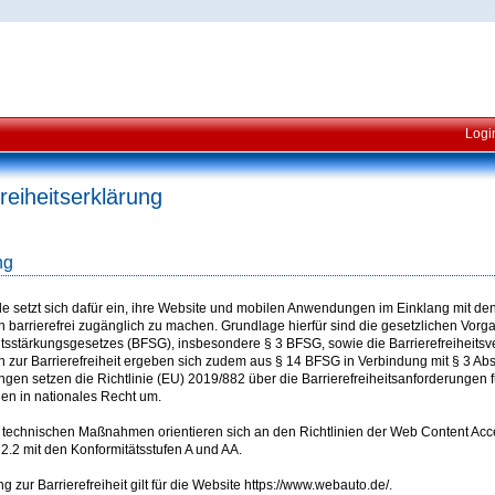
Logi
freiheitserklärung
ng
e setzt sich dafür ein, ihre Website und mobilen Anwendungen im Einklang mit de
 barrierefrei zugänglich zu machen. Grundlage hierfür sind die gesetzlichen Vor
eitsstärkungsgesetzes (BFSG), insbesondere § 3 BFSG, sowie die Barrierefreiheits
 zur Barrierefreiheit ergeben sich zudem aus § 14 BFSG in Verbindung mit § 3 Ab
gen setzen die Richtlinie (EU) 2019/882 über die Barrierefreiheitsanforderungen 
gen in nationales Recht um.
 technischen Maßnahmen orientieren sich an den Richtlinien der Web Content Acc
 2.2 mit den Konformitätsstufen A und AA.
g zur Barrierefreiheit gilt für die Website https://www.webauto.de/.