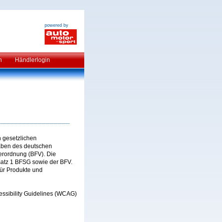
powered by
n
Händlerlogin
n gesetzlichen
gaben des deutschen
verordnung (BFV). Die
satz 1 BFSG sowie der BFV.
für Produkte und
essibility Guidelines (WCAG)