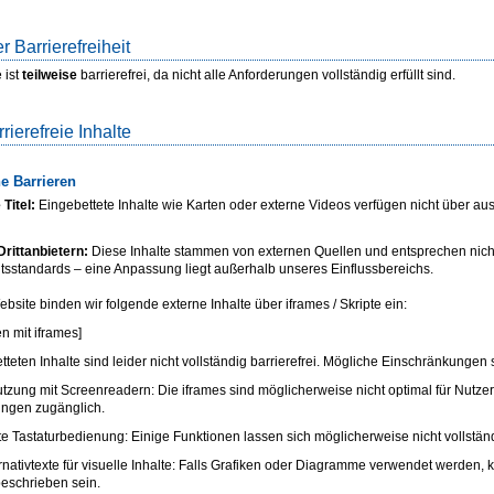
r Barrierefreiheit
 ist
teilweise
barrierefrei, da nicht alle Anforderungen vollständig erfüllt sind.
rrierefreie Inhalte
e Barrieren
Titel:
Eingebettete Inhalte wie Karten oder externe Videos verfügen nicht über auss
rittanbietern:
Diese Inhalte stammen von externen Quellen und entsprechen nic
eitsstandards – eine Anpassung liegt außerhalb unseres Einflussbereichs.
bsite binden wir folgende externe Inhalte über iframes / Skripte ein:
en mit iframes]
teten Inhalte sind leider nicht vollständig barrierefrei. Mögliche Einschränkungen 
tzung mit Screenreadern: Die iframes sind möglicherweise nicht optimal für Nutzer
ngen zugänglich.
e Tastaturbedienung: Einige Funktionen lassen sich möglicherweise nicht vollständ
nativtexte für visuelle Inhalte: Falls Grafiken oder Diagramme verwendet werden, 
eschrieben sein.