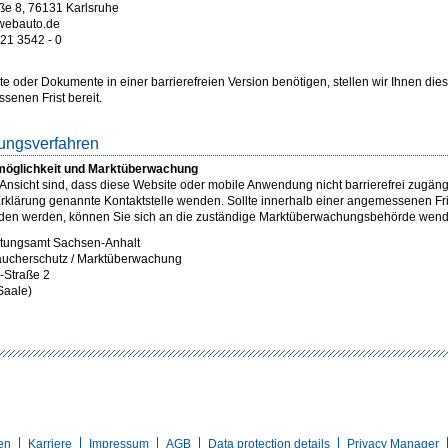
ße 8, 76131 Karlsruhe
@webauto.de
721 3542 - 0
lte oder Dokumente in einer barrierefreien Version benötigen, stellen wir Ihnen die
senen Frist bereit.
tungsverfahren
öglichkeit und Marktüberwachung
Ansicht sind, dass diese Website oder mobile Anwendung nicht barrierefrei zugängl
 Erklärung genannte Kontaktstelle wenden. Sollte innerhalb einer angemessenen Fri
den werden, können Sie sich an die zuständige Marktüberwachungsbehörde wend
tungsamt Sachsen-Anhalt
aucherschutz / Marktüberwachung
-Straße 2
Saale)
en
Karriere
Impressum
AGB
Data protection details
Privacy Manager