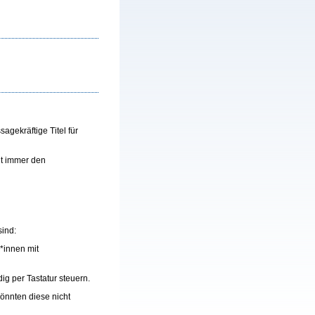
agekräftige Titel für
ht immer den
sind:
*innen mit
ig per Tastatur steuern.
könnten diese nicht