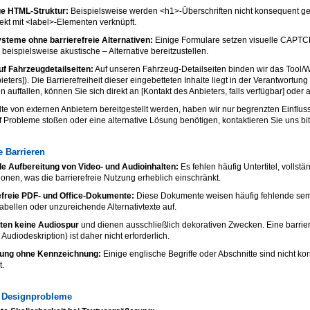
ge HTML-Struktur:
Beispielsweise werden <h1>-Überschriften nicht konsequent ge
rekt mit <label>-Elementen verknüpft.
eme ohne barrierefreie Alternativen:
Einige Formulare setzen visuelle CAPTC
– beispielsweise akustische – Alternative bereitzustellen.
uf Fahrzeugdetailseiten:
Auf unseren Fahrzeug-Detailseiten binden wir das Tool/Wi
eters]). Die Barrierefreiheit dieser eingebetteten Inhalte liegt in der Verantwortung
n auffallen, können Sie sich direkt an [Kontakt des Anbieters, falls verfügbar] ode
te von externen Anbietern bereitgestellt werden, haben wir nur begrenzten Einfluss 
uf Probleme stoßen oder eine alternative Lösung benötigen, kontaktieren Sie uns bi
e Barrieren
e Aufbereitung von Video- und Audioinhalten:
Es fehlen häufig Untertitel, vollst
onen, was die barrierefreie Nutzung erheblich einschränkt.
efreie PDF- und Office-Dokumente:
Diese Dokumente weisen häufig fehlende seman
Tabellen oder unzureichende Alternativtexte auf.
lten keine Audiospur
und dienen ausschließlich dekorativen Zwecken. Eine barriere
 Audiodeskription) ist daher nicht erforderlich.
ung ohne Kennzeichnung:
Einige englische Begriffe oder Abschnitte sind nicht ko
t.
d Designprobleme