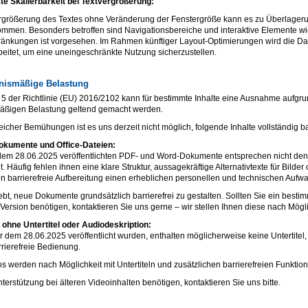
e Skalierbarkeit bei Textvergrößerung:
ergrößerung des Textes ohne Veränderung der Fenstergröße kann es zu Überlageru
ommen. Besonders betroffen sind Navigationsbereiche und interaktive Elemente w
ränkungen ist vorgesehen. Im Rahmen künftiger Layout-Optimierungen wird die Da
beitet, um eine uneingeschränkte Nutzung sicherzustellen.
tnismäßige Belastung
 5 der Richtlinie (EU) 2016/2102 kann für bestimmte Inhalte eine Ausnahme aufgru
mäßigen Belastung geltend gemacht werden.
icher Bemühungen ist es uns derzeit nicht möglich, folgende Inhalte vollständig bar
okumente und Office-Dateien:
 dem 28.06.2025 veröffentlichten PDF- und Word-Dokumente entsprechen nicht den
it. Häufig fehlen ihnen eine klare Struktur, aussagekräftige Alternativtexte für Bilde
en barrierefreie Aufbereitung einen erheblichen personellen und technischen Aufw
ebt, neue Dokumente grundsätzlich barrierefrei zu gestalten. Sollten Sie ein best
 Version benötigen, kontaktieren Sie uns gerne – wir stellen Ihnen diese nach Mögl
 ohne Untertitel oder Audiodeskription:
r dem 28.06.2025 veröffentlicht wurden, enthalten möglicherweise keine Untertitel
rrierefreie Bedienung.
 werden nach Möglichkeit mit Untertiteln und zusätzlichen barrierefreien Funktione
nterstützung bei älteren Videoinhalten benötigen, kontaktieren Sie uns bitte.