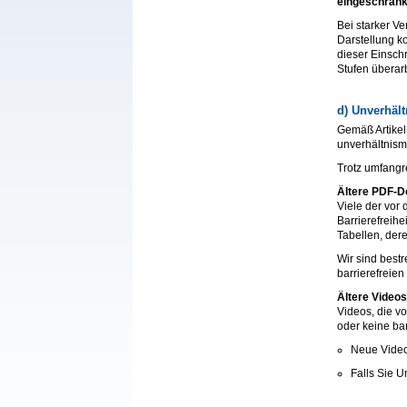
eingeschränkt
Bei starker V
Darstellung k
dieser Einsch
Stufen überar
d) Unverhäl
Gemäß Artikel
unverhältnis
Trotz umfangre
Ältere PDF-D
Viele der vor
Barrierefreihe
Tabellen, der
Wir sind bestr
barrierefreien
Ältere Videos
Videos, die vo
oder keine ba
Neue Videos
Falls Sie U