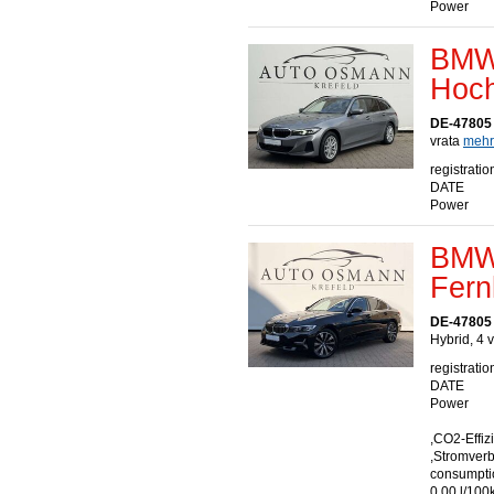
Power
BMW 
Hoch
DE-47805 
vrata
mehr.
registratio
DATE
Power
BMW 
Fern
DE-47805 
Hybrid, 4 
registratio
DATE
Power
,CO2-Effiz
,Stromver
consumptio
0.00 l/100