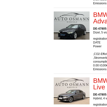
Emissions
BMW 
Adva
DE-47805 
Dizel, 5 v
registratio
DATE
Power
,CO2-Effiz
,Stromver
consumptio
0.00 l/100
Emissions
BMW 
Live
DE-47805 
Hybrid, 4 
registratio