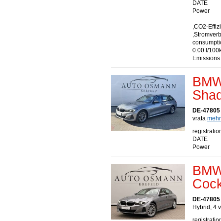
DATE
Power
,CO2-Effiz
,Stromver
consumptio
0.00 l/100
Emissions
BMW 
Sha
DE-47805 
vrata
mehr.
registratio
DATE
Power
BMW 
Cock
DE-47805 
Hybrid, 4 
registratio