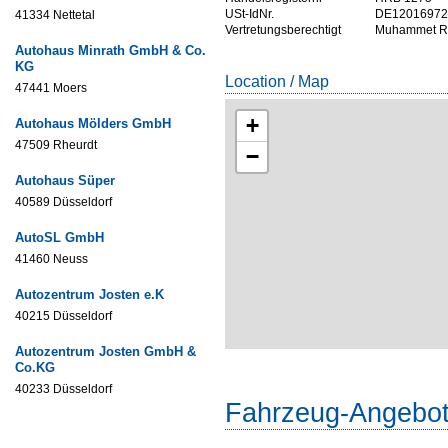
USt-IdNr.
DE12016972
41334 Nettetal
Vertretungsberechtigt
Muhammet Re
Autohaus Minrath GmbH & Co.
KG
Location / Map
47441 Moers
+
Autohaus Mölders GmbH
47509 Rheurdt
−
Autohaus Süper
40589 Düsseldorf
AutoSL GmbH
41460 Neuss
Autozentrum Josten e.K
40215 Düsseldorf
Autozentrum Josten GmbH &
Co.KG
40233 Düsseldorf
Fahrzeug-Angebo