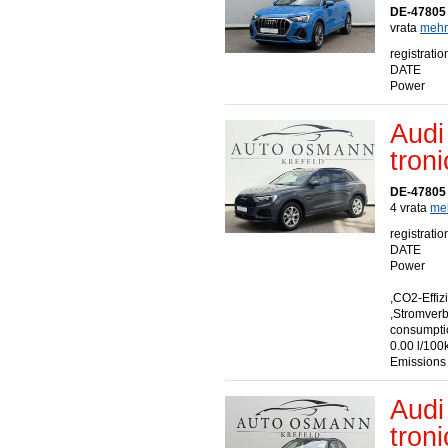
DE-47805 
vrata
mehr.
registratio
DATE
Power
Audi
tron
DE-47805 
4 vrata
meh
registratio
DATE
Power
,CO2-Effiz
,Stromver
consumptio
0.00 l/100
Emissions
Audi
tron