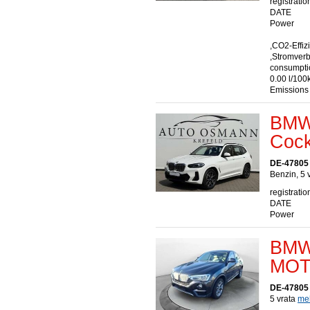
registratio
DATE
Power
,CO2-Effiz
,Stromver
consumptio
0.00 l/100
Emissions
BMW 
Cock
DE-47805 
Benzin, 5 
registratio
DATE
Power
BMW 
MOT
DE-47805 
5 vrata
meh