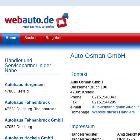
Home
Suchen
Ratgeber
Auto Osman GmbH
Händler und
Servicepartner in der
Nähe
Kontakt
Auto Osman GmbH
Autohaus Borgmann
Diessemer Bruch 106
47803 Krefeld
47805 Krefeld
Phone
02151540843
Autohaus Fahnenbruck
Fax
02151544299
e-mail
auto-osmann.gmbh@t-onlin
47228 Duisburg-Rheinhausen
Homepage
Website dieses Händlers
Autohaus Fahnenbruck GmbH
Impressum
47058 Duisburg
Handelsregister
Amtsgericht K
Autohaus Höckels GmbH
Handelsregisternr
HRB 1275