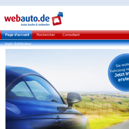
Page d'accueil
Rechercher
Consultant
login distributeur
Sie woll
Fahrzeug v
Jetzt I
erste