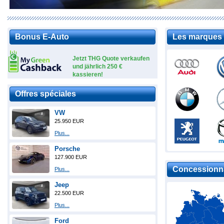
Bonus E-Auto
Les marques 
Jetzt THG Quote verkaufen
und jährlich 250 €
kassieren!
Offres spéciales
VW
25.950 EUR
Plus...
Porsche
127.900 EUR
Concessionna
Plus...
Jeep
22.500 EUR
Plus...
Ford