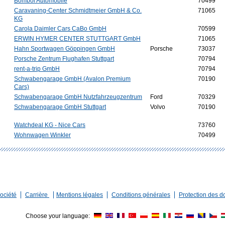
Bomboi Automobile
70499
Caravaning-Center Schmidtmeier GmbH & Co.
71065
KG
Carola Daimler Cars CaBo GmbH
70599
ERWIN HYMER CENTER STUTTGART GmbH
71065
Hahn Sportwagen Göppingen GmbH
Porsche
73037
Porsche Zentrum Flughafen Stuttgart
70794
rent-a-trip GmbH
70794
Schwabengarage GmbH (Avalon Premium
70190
Cars)
Schwabengarage GmbH Nutzfahrzeugzentrum
Ford
70329
Schwabengarage GmbH Stuttgart
Volvo
70190
Watchdeal KG - Nice Cars
73760
Wohnwagen Winkler
70499
ociété
Carrière
Mentions légales
Conditions générales
Protection des 
Choose your language: