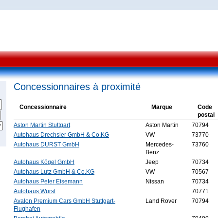
Concessionnaires à proximité
Concessionnaire
Marque
Code
postal
Aston Martin Stuttgart
Aston Martin
70794
Autohaus Drechsler GmbH & Co.KG
VW
73770
Autohaus DURST GmbH
Mercedes-
73760
Benz
Autohaus Kögel GmbH
Jeep
70734
Autohaus Lutz GmbH & Co.KG
VW
70567
Autohaus Peter Eisemann
Nissan
70734
Autohaus Wurst
70771
Avalon Premium Cars GmbH Stuttgart-
Land Rover
70794
Flughafen