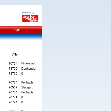
powered by
Login
Ville
Filderstadt
70794
73770
Denkendorf
73760
0
70734
Fellbach
70567
Stuttgart
70734
Fellbach
70771
0
70794
0