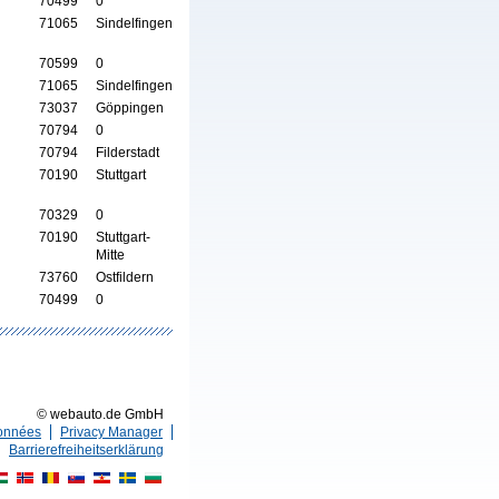
70499
0
71065
Sindelfingen
70599
0
71065
Sindelfingen
73037
Göppingen
70794
0
70794
Filderstadt
70190
Stuttgart
70329
0
70190
Stuttgart-
Mitte
73760
Ostfildern
70499
0
© webauto.de GmbH
données
Privacy Manager
Barrierefreiheitserklärung