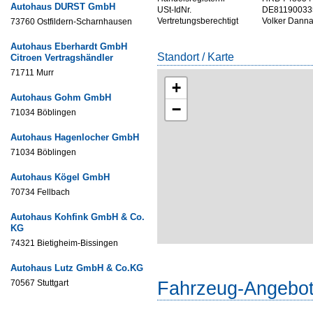
Autohaus DURST GmbH
USt-IdNr.
DE81190033
Vertretungsberechtigt
Volker Danna
73760 Ostfildern-Scharnhausen
Autohaus Eberhardt GmbH
Standort / Karte
Citroen Vertragshändler
71711 Murr
+
Autohaus Gohm GmbH
−
71034 Böblingen
Autohaus Hagenlocher GmbH
71034 Böblingen
Autohaus Kögel GmbH
70734 Fellbach
Autohaus Kohfink GmbH & Co.
KG
74321 Bietigheim-Bissingen
Autohaus Lutz GmbH & Co.KG
Fahrzeug-Angebo
70567 Stuttgart