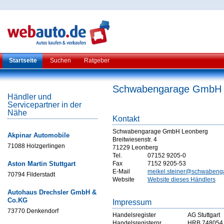
Startseite
Suchen
Ratgeber
Schwabengarage GmbH 
Händler und
Servicepartner in der
Nähe
Kontakt
Schwabengarage GmbH Leonberg
Akpinar Automobile
Breitwiesenstr. 4
71088 Holzgerlingen
71229 Leonberg
Tel.
07152 9205-0
Aston Martin Stuttgart
Fax
7152 9205-53
E-Mail
meikel.steiner@schwabeng
70794 Filderstadt
Website
Website dieses Händlers
Autohaus Drechsler GmbH &
Co.KG
Impressum
73770 Denkendorf
Handelsregister
AG Stuttgart
Handelsregisternr
HRB 748054