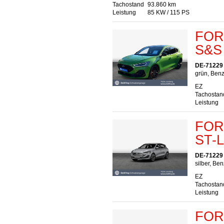
Tachostand
93.860 km
Leistung
85 KW / 115 PS
FORD
S&S 
DE-71229
grün, Benz
EZ
Tachostan
Leistung
FORD
ST-L
DE-71229
silber, Ben
EZ
Tachostan
Leistung
FORD