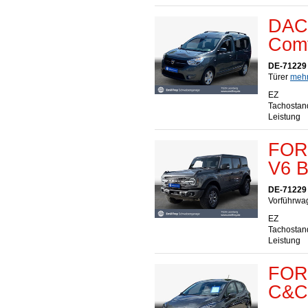
DAC
Comf
DE-71229
Türer
mehr.
EZ
Tachostan
Leistung
FORD
V6 
DE-71229
Vorführwag
EZ
Tachostan
Leistung
FORD
C&C 