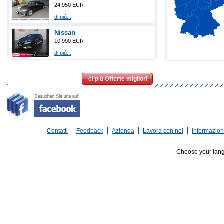
24.950 EUR
di piú...
Nissan
10.990 EUR
di piú...
di piú
Offerte migliori
Contatti
Feedback
Azienda
Lavora con noi
Informazioni
Choose your lan