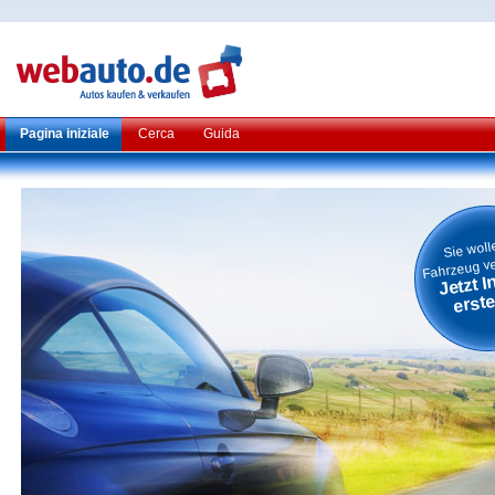
Pagina iniziale
Cerca
Guida
Sie woll
Fahrzeug v
Jetzt I
erste