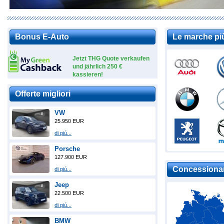
Bonus E-Auto
Le marche pi
Jetzt THG Quote verkaufen
und jährlich 250 €
kassieren!
Offerte migliori
VW
25.950 EUR
di piú...
Porsche
127.900 EUR
Concessionari
di piú...
Jeep
22.500 EUR
di piú...
BMW