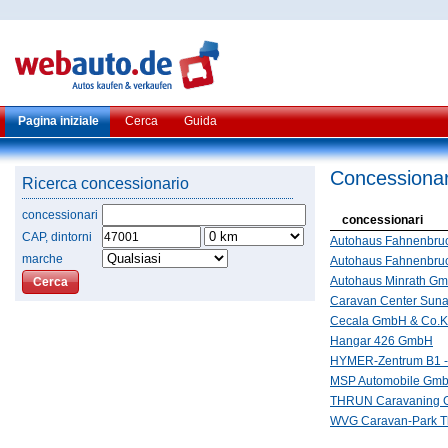
Pagina iniziale
Cerca
Guida
Concessionari
Ricerca concessionario
concessionari
concessionari
CAP, dintorni
Autohaus Fahnenbru
marche
Autohaus Fahnenbr
Autohaus Minrath G
Caravan Center Sun
Cecala GmbH & Co.
Hangar 426 GmbH
HYMER-Zentrum B1 
MSP Automobile Gm
THRUN Caravaning
WVG Caravan-Park 