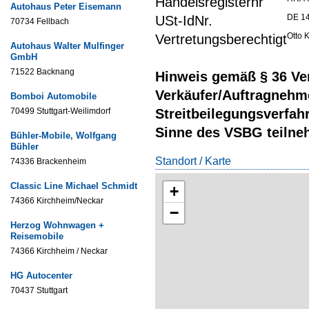
Handelsregisternr
Autohaus Peter Eisemann
DE 1
USt-IdNr.
70734 Fellbach
Otto 
Vertretungsberechtigt
Autohaus Walter Mulfinger
GmbH
71522 Backnang
Hinweis gemäß § 36 Ve
Verkäufer/Auftragnehme
Bomboi Automobile
70499 Stuttgart-Weilimdorf
Streitbeilegungsverfah
Sinne des VSBG teilneh
Bühler-Mobile, Wolfgang
Bühler
Standort / Karte
74336 Brackenheim
Classic Line Michael Schmidt
+
74366 Kirchheim/Neckar
−
Herzog Wohnwagen +
Reisemobile
74366 Kirchheim / Neckar
HG Autocenter
70437 Stuttgart