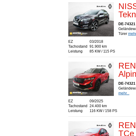
NISS
Tekn
DE-74321 
Geländewa
Türer
mehr.
EZ
03/2018
Tachostand
91.900 km
Leistung
85 KW / 115 PS
RENA
Alpi
DE-74321 
Geländewa
mehr...
EZ
09/2025
Tachostand
24.400 km
Leistung
116 KW / 158 PS
RENA
TCe