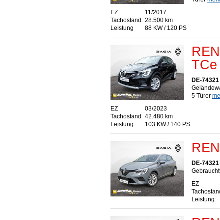
EZ
11/2017
Tachostand
28.500 km
Leistung
88 KW / 120 PS
RENA
TCe
DE-74321 
Geländewa
5 Türer
meh
EZ
03/2023
Tachostand
42.480 km
Leistung
103 KW / 140 PS
RENA
DE-74321 
Gebraucht
EZ
Tachostan
Leistung