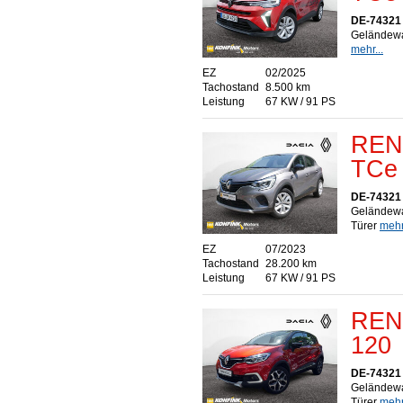
DE-74321 
Geländewag
mehr...
EZ
02/2025
Tachostand
8.500 km
Leistung
67 KW / 91 PS
RENA
TCe
DE-74321 
Geländewa
Türer
mehr.
EZ
07/2023
Tachostand
28.200 km
Leistung
67 KW / 91 PS
RENA
120
DE-74321 
Geländewa
Türer
mehr.