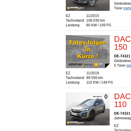
Geländewa
Türer
mehr.
EZ
11/2015
Tachostand
106.030 km
Leistung
80 KW / 109 PS
DACI
150
DE-74321 
Geländewa
5 Türer
meh
EZ
11/2019
Tachostand
99.550 km
Leistung
110 KW / 149 PS
DACI
110
DE-74321 
Jahreswage
EZ
Tachostan