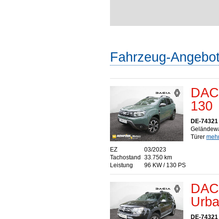
Fahrzeug-Angebo
DACI
130
DE-74321 
Geländewa
Türer
mehr.
EZ
03/2023
Tachostand
33.750 km
Leistung
96 KW / 130 PS
DACI
Urba
DE-74321 