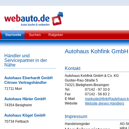
Startseite
Suchen
Ratgeber
Autohaus Kohfink GmbH
Händler und
Servicepartner in der
Nähe
Kontakt
Autohaus Kohfink GmbH & Co. KG
Autohaus Eberhardt GmbH
Gustav-Rau-Straße 5
Citroen Vertragshändler
74321 Bietigheim-Bissingen
71711 Murr
Tel.
07142 - 97 33 0
Fax
07142 - 56 83 2
Autohaus Härter GmbH
E-Mail
markuskohfink@autohaus-k
Website
Website dieses Händlers
74354 Besigheim
Autohaus Kögel GmbH
Impressum
70734 Fellbach
Handelsregister
AG St
HRA 