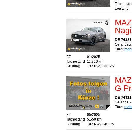
Tachostan
Leistung
MAZ
Nagi
DE-74321 
Geländewa
Türer
mehr.
EZ
01/2025
Tachostand
11.320 km
Leistung
137 KW / 186 PS
MAZ
G Pr
DE-74321 
Geländewa
Türer
mehr.
EZ
05/2025
Tachostand
5.550 km
Leistung
103 KW / 140 PS