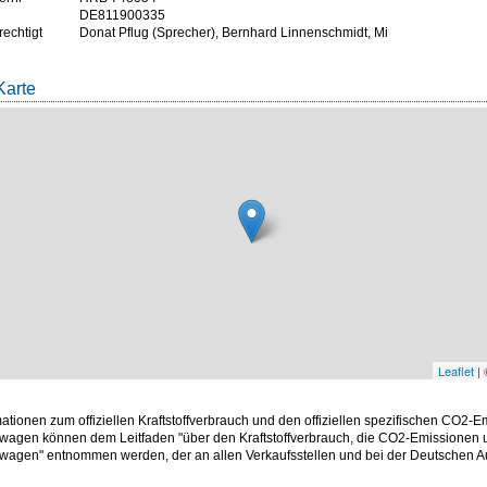
DE811900335
rechtigt
Donat Pflug (Sprecher), Bernhard Linnenschmidt, Mi
Karte
Leaflet
|
mationen zum offiziellen Kraftstoffverbrauch und den offiziellen spezifischen CO2-
wagen können dem Leitfaden "über den Kraftstoffverbrauch, die CO2-Emissionen
twagen" entnommen werden, der an allen Verkaufsstellen und bei der Deutschen