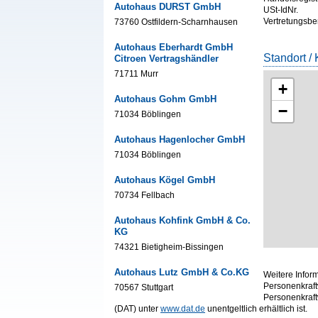
Autohaus DURST GmbH
USt-IdNr.
Vertretungsbe
73760 Ostfildern-Scharnhausen
Autohaus Eberhardt GmbH
Standort / 
Citroen Vertragshändler
71711 Murr
+
Autohaus Gohm GmbH
−
71034 Böblingen
Autohaus Hagenlocher GmbH
71034 Böblingen
Autohaus Kögel GmbH
70734 Fellbach
Autohaus Kohfink GmbH & Co.
KG
74321 Bietigheim-Bissingen
Autohaus Lutz GmbH & Co.KG
Weitere Infor
Personenkraft
70567 Stuttgart
Personenkraf
(DAT) unter
www.dat.de
unentgeltlich erhältlich ist.