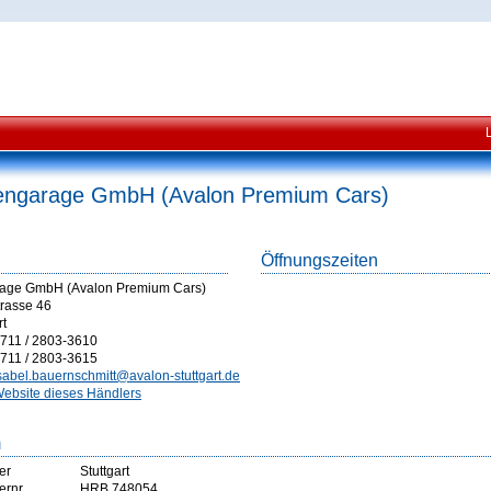
ngarage GmbH (Avalon Premium Cars)
Öffnungszeiten
age GmbH (Avalon Premium Cars)
trasse 46
rt
711 / 2803-3610
711 / 2803-3615
sabel.bauernschmitt@avalon-stuttgart.de
ebsite dieses Händlers
m
er
Stuttgart
ernr
HRB 748054