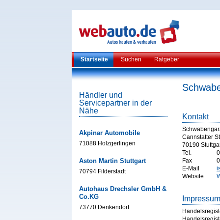
Startseite
Suchen
Ratgeber
Schwabe
Händler und
Servicepartner in der
Nähe
Kontakt
Schwabengar
Akpinar Automobile
Cannstatter S
71088 Holzgerlingen
70190 Stuttga
Tel.
0
Aston Martin Stuttgart
Fax
0
E-Mail
i
70794 Filderstadt
Website
W
Autohaus Drechsler GmbH &
Co.KG
Impressu
73770 Denkendorf
Handelsregist
Handelsregist