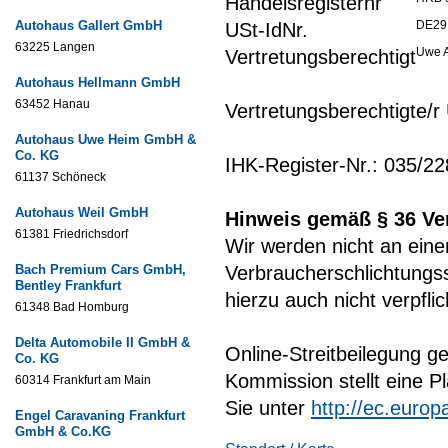
Handelsregisternr
Autohaus Gallert GmbH
DE29
USt-IdNr.
63225 Langen
Uwe 
Vertretungsberechtigt
Autohaus Hellmann GmbH
63452 Hanau
Vertretungsberechtigte/
Autohaus Uwe Heim GmbH &
Co. KG
IHK-Register-Nr.: 035/2
61137 Schöneck
Autohaus Weil GmbH
Hinweis gemäß § 36 Ve
61381 Friedrichsdorf
Wir werden nicht an eine
Bach Premium Cars GmbH,
Verbraucherschlichtungs
Bentley Frankfurt
hierzu auch nicht verpflic
61348 Bad Homburg
Delta Automobile II GmbH &
Online-Streitbeilegung 
Co. KG
Kommission stellt eine Pl
60314 Frankfurt am Main
Sie unter
http://ec.euro
Engel Caravaning Frankfurt
GmbH & Co.KG