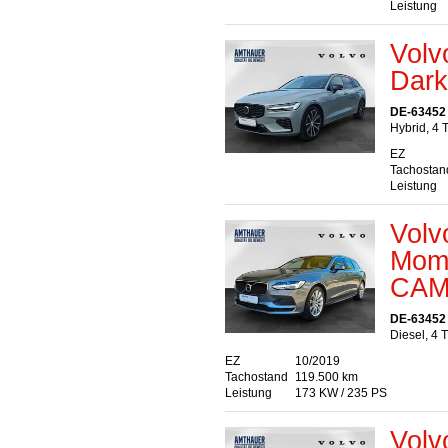
Leistung
Volv
Dar
DE-63452
Hybrid, 4 
EZ
Tachostan
Leistung
Vol
Mome
CA
DE-63452
Diesel, 4 
EZ
10/2019
Tachostand
119.500 km
Leistung
173 KW / 235 PS
Volv