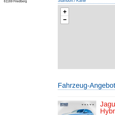
Standort / Karte
61169 Friedberg
+
−
Fahrzeug-Angebo
Jagu
Hybr