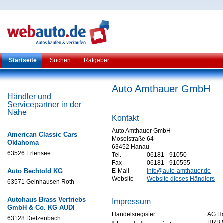
Startseite
Suchen
Ratgeber
Auto Amthauer GmbH
Händler und
Servicepartner in der
Nähe
Kontakt
Auto Amthauer GmbH
American Classic Cars
Moselstraße 64
Oklahoma
63452 Hanau
63526 Erlensee
Tel.
06181 - 91050
Fax
06181 - 910555
Auto Bechtold KG
E-Mail
info@auto-amthauer.de
Website
Website dieses Händlers
63571 Gelnhausen Roth
Autohaus Brass Vertriebs
Impressum
GmbH & Co. KG AUDI
Handelsregister
AG H
63128 Dietzenbach
HRB 