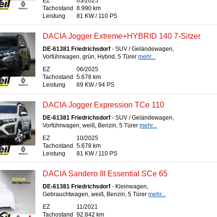
EZ
03/2025
Tachostand
8.990 km
Leistung
81 KW / 110 PS
DACIA Jogger Extreme+HYBRID 140 7-Sitzer
DE-61381 Friedrichsdorf
- SUV / Geländewagen,
Vorführwagen, grün, Hybrid, 5 Türer
mehr...
EZ
06/2025
Tachostand
5.678 km
Leistung
69 KW / 94 PS
DACIA Jogger Expression TCe 110
DE-61381 Friedrichsdorf
- SUV / Geländewagen,
Vorführwagen, weiß, Benzin, 5 Türer
mehr...
EZ
10/2025
Tachostand
5.678 km
Leistung
81 KW / 110 PS
DACIA Sandero III Essential SCe 65
DE-61381 Friedrichsdorf
- Kleinwagen,
Gebrauchtwagen, weiß, Benzin, 5 Türer
mehr...
EZ
11/2021
Tachostand
92.842 km