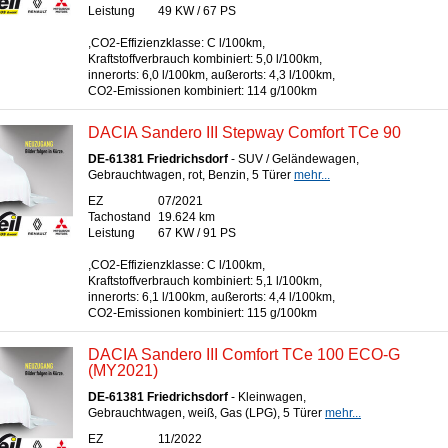
Leistung
49 KW / 67 PS
,CO2-Effizienzklasse: C l/100km,
Kraftstoffverbrauch kombiniert: 5,0 l/100km,
innerorts: 6,0 l/100km, außerorts: 4,3 l/100km,
CO2-Emissionen kombiniert: 114 g/100km
DACIA Sandero III Stepway Comfort TCe 90
DE-61381 Friedrichsdorf
- SUV / Geländewagen,
Gebrauchtwagen, rot, Benzin, 5 Türer
mehr...
EZ
07/2021
Tachostand
19.624 km
Leistung
67 KW / 91 PS
,CO2-Effizienzklasse: C l/100km,
Kraftstoffverbrauch kombiniert: 5,1 l/100km,
innerorts: 6,1 l/100km, außerorts: 4,4 l/100km,
CO2-Emissionen kombiniert: 115 g/100km
DACIA Sandero III Comfort TCe 100 ECO-G
(MY2021)
DE-61381 Friedrichsdorf
- Kleinwagen,
Gebrauchtwagen, weiß, Gas (LPG), 5 Türer
mehr...
EZ
11/2022