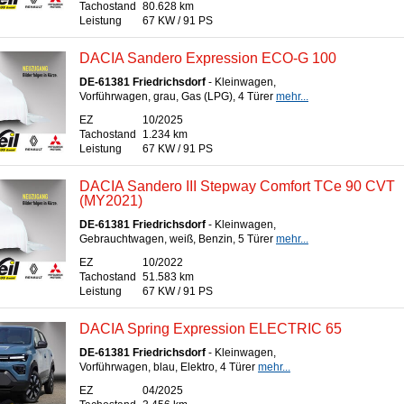
Tachostand
80.628 km
Leistung
67 KW / 91 PS
DACIA Sandero Expression ECO-G 100
DE-61381 Friedrichsdorf
- Kleinwagen,
Vorführwagen, grau, Gas (LPG), 4 Türer
mehr...
EZ
10/2025
Tachostand
1.234 km
Leistung
67 KW / 91 PS
DACIA Sandero III Stepway Comfort TCe 90 CVT
(MY2021)
DE-61381 Friedrichsdorf
- Kleinwagen,
Gebrauchtwagen, weiß, Benzin, 5 Türer
mehr...
EZ
10/2022
Tachostand
51.583 km
Leistung
67 KW / 91 PS
DACIA Spring Expression ELECTRIC 65
DE-61381 Friedrichsdorf
- Kleinwagen,
Vorführwagen, blau, Elektro, 4 Türer
mehr...
EZ
04/2025