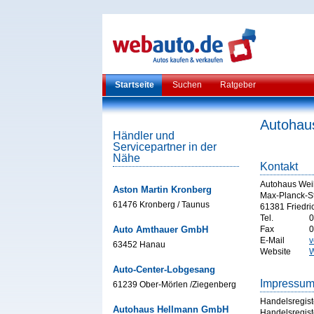
Startseite
Suchen
Ratgeber
Autohau
Händler und
Servicepartner in der
Nähe
Kontakt
Autohaus We
Aston Martin Kronberg
Max-Planck-S
61476 Kronberg / Taunus
61381 Friedri
Tel.
0
Auto Amthauer GmbH
Fax
0
E-Mail
v
63452 Hanau
Website
W
Auto-Center-Lobgesang
Impressu
61239 Ober-Mörlen /Ziegenberg
Handelsregist
Autohaus Hellmann GmbH
Handelsregist