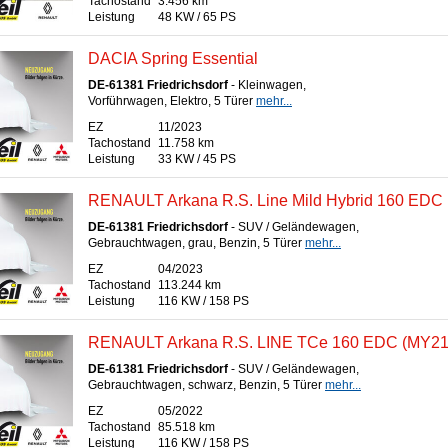
Tachostand
3.456 km
Leistung
48 KW / 65 PS
DACIA Spring Essential
DE-61381 Friedrichsdorf
- Kleinwagen,
Vorführwagen, Elektro, 5 Türer
mehr...
EZ
11/2023
Tachostand
11.758 km
Leistung
33 KW / 45 PS
RENAULT Arkana R.S. Line Mild Hybrid 160 EDC
DE-61381 Friedrichsdorf
- SUV / Geländewagen,
Gebrauchtwagen, grau, Benzin, 5 Türer
mehr...
EZ
04/2023
Tachostand
113.244 km
Leistung
116 KW / 158 PS
RENAULT Arkana R.S. LINE TCe 160 EDC (MY21
DE-61381 Friedrichsdorf
- SUV / Geländewagen,
Gebrauchtwagen, schwarz, Benzin, 5 Türer
mehr...
EZ
05/2022
Tachostand
85.518 km
Leistung
116 KW / 158 PS