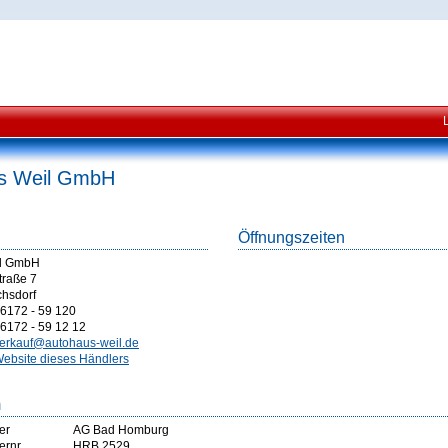
s Weil GmbH
Öffnungszeiten
il GmbH
traße 7
chsdorf
6172 - 59 120
6172 - 59 12 12
erkauf@autohaus-weil.de
ebsite dieses Händlers
m
er
AG Bad Homburg
ernr
HRB 2529