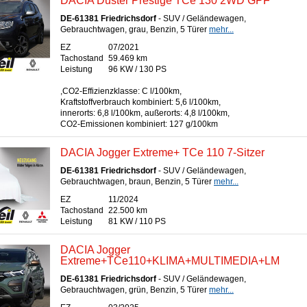
DACIA Duster Prestige TCe 130 2WD GPF
DE-61381 Friedrichsdorf
- SUV / Geländewagen,
Gebrauchtwagen, grau, Benzin, 5 Türer
mehr...
EZ
07/2021
Tachostand
59.469 km
Leistung
96 KW / 130 PS
,CO2-Effizienzklasse: C l/100km,
Kraftstoffverbrauch kombiniert: 5,6 l/100km,
innerorts: 6,8 l/100km, außerorts: 4,8 l/100km,
CO2-Emissionen kombiniert: 127 g/100km
DACIA Jogger Extreme+ TCe 110 7-Sitzer
DE-61381 Friedrichsdorf
- SUV / Geländewagen,
Gebrauchtwagen, braun, Benzin, 5 Türer
mehr...
EZ
11/2024
Tachostand
22.500 km
Leistung
81 KW / 110 PS
DACIA Jogger
Extreme+TCe110+KLIMA+MULTIMEDIA+LM
DE-61381 Friedrichsdorf
- SUV / Geländewagen,
Gebrauchtwagen, grün, Benzin, 5 Türer
mehr...