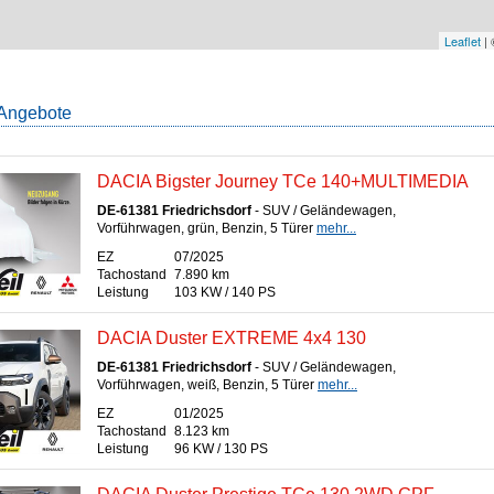
Leaflet
|
Angebote
DACIA Bigster Journey TCe 140+MULTIMEDIA
DE-61381 Friedrichsdorf
- SUV / Geländewagen,
Vorführwagen, grün, Benzin, 5 Türer
mehr...
EZ
07/2025
Tachostand
7.890 km
Leistung
103 KW / 140 PS
DACIA Duster EXTREME 4x4 130
DE-61381 Friedrichsdorf
- SUV / Geländewagen,
Vorführwagen, weiß, Benzin, 5 Türer
mehr...
EZ
01/2025
Tachostand
8.123 km
Leistung
96 KW / 130 PS