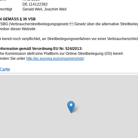
DE 114122382
rechtigt
Gerald Weil, Joachim Weil
N GEMÄSS § 36 VSB
BG (Verbraucherstreitbeilegungsgesetz  Gesetz über die alternative Streitbeil
treiber dieser Website:
 bereit noch verpflichtet, an Streitbeilegungsverfahren vor einer Verbraucherschli
nformation gemäß Verordnung EU Nr. 524/2013:
e Kommission stellt eine Plattform zur Online-Streitbeilegung (OS) bereit.
finden Sie unter
http://ec.europa.eu/consumers/odr/
Karte