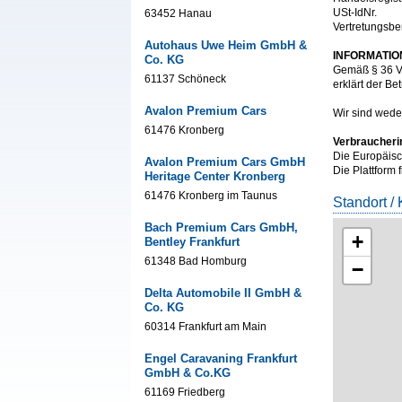
USt-IdNr.
63452 Hanau
Vertretungsbe
Autohaus Uwe Heim GmbH &
INFORMATIO
Co. KG
Gemäß § 36 VS
61137 Schöneck
erklärt der Be
Avalon Premium Cars
Wir sind weder
61476 Kronberg
Verbraucheri
Die Europäisch
Avalon Premium Cars GmbH
Die Plattform 
Heritage Center Kronberg
61476 Kronberg im Taunus
Standort / 
Bach Premium Cars GmbH,
+
Bentley Frankfurt
61348 Bad Homburg
−
Delta Automobile II GmbH &
Co. KG
60314 Frankfurt am Main
Engel Caravaning Frankfurt
GmbH & Co.KG
61169 Friedberg