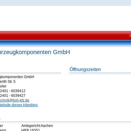
hrzeugkomponenten GmbH
Öffnungszeiten
gkomponenten GmbH
ith Str. 5
iler
2401 - 6039412
2401 - 6039427
echnik@bsh-kfz.de
ebsite dieses Händlers
m
er
Amtsgericht Aachen
ernr
HRB 18351