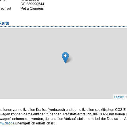
DE 289990544
rechtigt
Petra Clemens
Karte
Leaflet
|
mationen zum offiziellen Kraftstoffverbrauch und den offiziellen spezifischen CO2-
wagen können dem Leitfaden "über den Kraftstoffverbrauch, die CO2-Emissionen
twagen" entnommen werden, der an allen Verkaufsstellen und bei der Deutschen
ww.dat.de
unentgeltlich erhältlich ist.