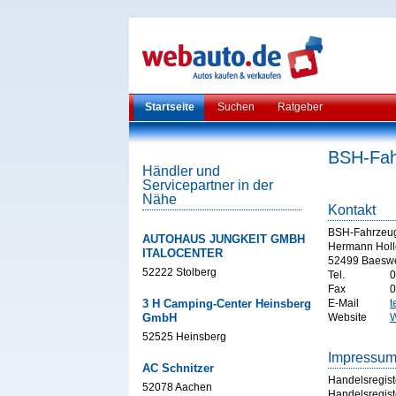
Startseite
Suchen
Ratgeber
BSH-Fa
Händler und
Servicepartner in der
Nähe
Kontakt
BSH-Fahrzeu
AUTOHAUS JUNGKEIT GMBH
Hermann Holler
ITALOCENTER
52499 Baeswe
52222 Stolberg
Tel.
0
Fax
0
3 H Camping-Center Heinsberg
E-Mail
t
GmbH
Website
W
52525 Heinsberg
Impressu
AC Schnitzer
Handelsregist
52078 Aachen
Handelsregist