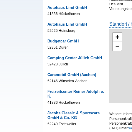
USt-IdNr.
Autohaus Lind GmbH
Vertretungsbe
41836 Hückelhoven
Standort / 
Autohaus Lind GmbH
52525 Heinsberg
+
Budgetcar GmbH
−
52351 Düren
Camping Center Jülich GmbH
52428 Jülich
Caramobil GmbH (Aachen)
52146 Würselen-Aachen
Freizeitcenter Reiner Adolph e.
K.
41836 Hückelhoven
Jacobs Classic & Sportscars
Weitere Infor
GmbH & Co. KG
Personenkraft
Personenkraf
52249 Eschweiler
(DAT) unter
w