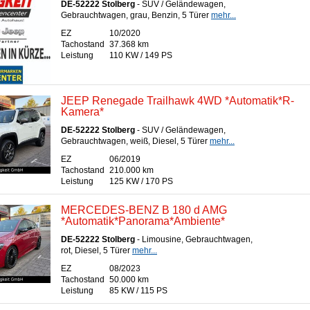
DE-52222 Stolberg
- SUV / Geländewagen,
Gebrauchtwagen, grau, Benzin, 5 Türer
mehr...
EZ
10/2020
Tachostand
37.368 km
Leistung
110 KW / 149 PS
JEEP Renegade Trailhawk 4WD *Automatik*R-
Kamera*
DE-52222 Stolberg
- SUV / Geländewagen,
Gebrauchtwagen, weiß, Diesel, 5 Türer
mehr...
EZ
06/2019
Tachostand
210.000 km
Leistung
125 KW / 170 PS
MERCEDES-BENZ B 180 d AMG
*Automatik*Panorama*Ambiente*
DE-52222 Stolberg
- Limousine, Gebrauchtwagen,
rot, Diesel, 5 Türer
mehr...
EZ
08/2023
Tachostand
50.000 km
Leistung
85 KW / 115 PS