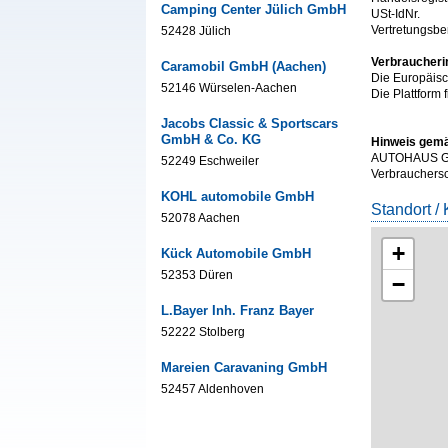
Camping Center Jülich GmbH
USt-IdNr.
Vertretungsbe
52428 Jülich
Verbraucheri
Caramobil GmbH (Aachen)
Die Europäisch
52146 Würselen-Aachen
Die Plattform 
Jacobs Classic & Sportscars
GmbH & Co. KG
Hinweis gemä
AUTOHAUS GEB
52249 Eschweiler
Verbrauchersch
KOHL automobile GmbH
Standort / 
52078 Aachen
+
Kück Automobile GmbH
52353 Düren
−
L.Bayer Inh. Franz Bayer
52222 Stolberg
Mareien Caravaning GmbH
52457 Aldenhoven