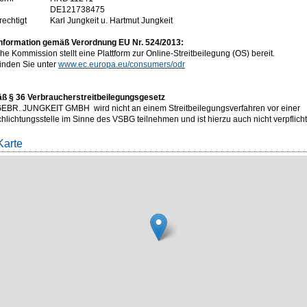
DE121738475
rechtigt
Karl Jungkeit u. Hartmut Jungkeit
nformation gemäß Verordnung EU Nr. 524/2013:
e Kommission stellt eine Plattform zur Online-Streitbeilegung (OS) bereit.
finden Sie unter
www.ec.europa.eu/consumers/odr
ß § 36 Verbraucherstreitbeilegungsgesetz
R. JUNGKEIT GMBH wird nicht an einem Streitbeilegungsverfahren vor einer
lichtungsstelle im Sinne des VSBG teilnehmen und ist hierzu auch nicht verpflicht
Karte