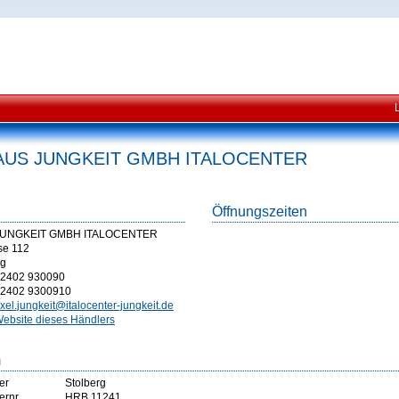
US JUNGKEIT GMBH ITALOCENTER
Öffnungszeiten
UNGKEIT GMBH ITALOCENTER
se 112
rg
2402 930090
2402 9300910
xel.jungkeit@italocenter-jungkeit.de
ebsite dieses Händlers
m
er
Stolberg
ernr
HRB 11241