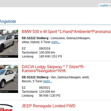
Leaflet
|
Angebote
BMW 530 e M Sport *1.Hand*Ambiente*Panorama
DE-52222 Stolberg
- Limousine, Gebrauchtwagen,
silber, Hybrid, 5 Türer
mehr...
EZ
09/2018
Tachostand
100.000 km
Leistung
185 KW / 251 PS
DACIA Lodgy Stepway * 7 Sitzer*R-
Kamera*Navigation*AHK
DE-52222 Stolberg
- Van, Gebrauchtwagen, weiß,
Benzin, 5 Türer
mehr...
EZ
06/2021
Tachostand
124.000 km
Leistung
96 KW / 130 PS
JEEP Renegade Limited FWD