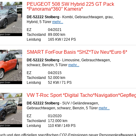
PEUGEOT 508 SW Hybrid 225 GT Pack
*Panorama*360° Kamera*
DE-52222 Stolberg
- Kombi, Gebrauchtwagen, grau,
Hybrid, 5 Türer
mehr...
EZ
04/2021
Tachostand
89.000 km
Leistung
165 KW / 224 PS
SMART ForFour Basis *SHZ*Tüv Neu*Euro 6*
DE-52222 Stolberg
- Limousine, Gebrauchtwagen,
schwarz, Benzin, 5 Türer
mehr...
EZ
04/2015
Tachostand
52.000 km
Leistung
52 KW / 71 PS
VW T-Roc Sport *Digital Tacho*Navigation*Gepfleg
DE-52222 Stolberg
- SUV / Geländewagen,
Gebrauchtwagen, schwarz, Benzin, 5 Türer
mehr...
EZ
01/2020
Tachostand
172.000 km
Leistung
110 KW / 149 PS
rbrauch und den offiziellen spezifischen CO2-Emissionen neuer Personenkraftwagen