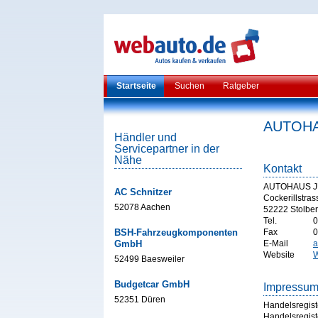
Startseite
Suchen
Ratgeber
AUTOHA
Händler und
Servicepartner in der
Nähe
Kontakt
AUTOHAUS J
AC Schnitzer
Cockerillstras
52078 Aachen
52222 Stolbe
Tel.
0
BSH-Fahrzeugkomponenten
Fax
0
GmbH
E-Mail
a
Website
W
52499 Baesweiler
Budgetcar GmbH
Impressu
52351 Düren
Handelsregist
Handelsregist