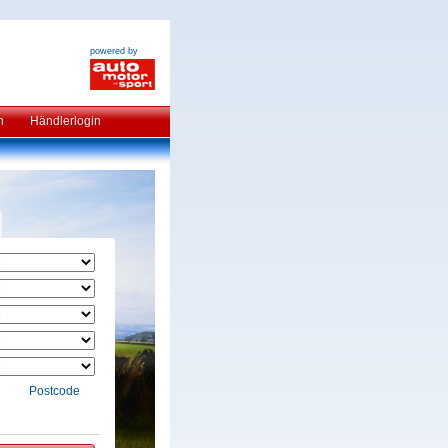
powered by
n
Händlerlogin
Postcode