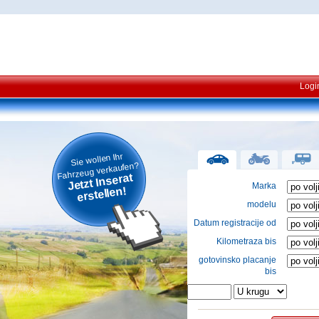
Logi
Sie wollen Ihr
Fahrzeug verkaufen?
Jetzt Inserat
Marka
erstellen!
modelu
Datum registracije od
Kilometraza bis
gotovinsko placanje
bis