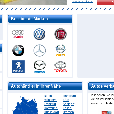
Erweiterte Suche
Beliebteste Marken
Autohändler in Ihrer Nähe
Autos verk
Inserieren Sie I
Berlin
Hamburg
vielen verschie
München
Köln
zusätzlich IN der
Frankfurt
Stuttgart
Dortmund
Essen
Düsseldorf
Bremen