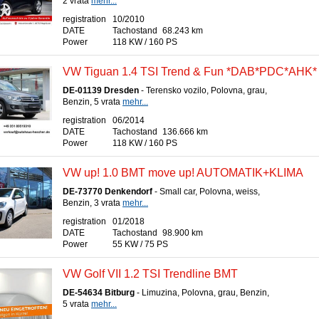
2 vrata
mehr...
registration
10/2010
DATE
Tachostand
68.243 km
Power
118 KW / 160 PS
VW Tiguan 1.4 TSI Trend & Fun *DAB*PDC*AHK*
DE-01139 Dresden
- Terensko vozilo, Polovna, grau,
Benzin, 5 vrata
mehr...
registration
06/2014
DATE
Tachostand
136.666 km
Power
118 KW / 160 PS
VW up! 1.0 BMT move up! AUTOMATIK+KLIMA
DE-73770 Denkendorf
- Small car, Polovna, weiss,
Benzin, 3 vrata
mehr...
registration
01/2018
DATE
Tachostand
98.900 km
Power
55 KW / 75 PS
VW Golf VII 1.2 TSI Trendline BMT
DE-54634 Bitburg
- Limuzina, Polovna, grau, Benzin,
5 vrata
mehr...