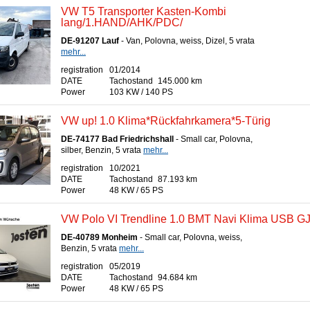
VW T5 Transporter Kasten-Kombi
lang/1.HAND/AHK/PDC/
DE-91207 Lauf
- Van, Polovna, weiss, Dizel, 5 vrata
mehr...
registration
01/2014
DATE
Tachostand
145.000 km
Power
103 KW / 140 PS
VW up! 1.0 Klima*Rückfahrkamera*5-Türig
DE-74177 Bad Friedrichshall
- Small car, Polovna,
silber, Benzin, 5 vrata
mehr...
registration
10/2021
DATE
Tachostand
87.193 km
Power
48 KW / 65 PS
VW Polo VI Trendline 1.0 BMT Navi Klima USB G
DE-40789 Monheim
- Small car, Polovna, weiss,
Benzin, 5 vrata
mehr...
registration
05/2019
DATE
Tachostand
94.684 km
Power
48 KW / 65 PS