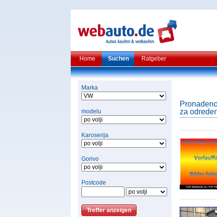
Home
Suchen
Ratgeber
Marka
Pronadeno j
za odredeni
modelu
Karoserija
Gorivo
Postcode