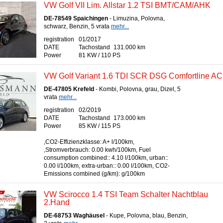
VW Golf VII Lim. Allstar 1.2 TSI BMT/CAM/AHK
DE-78549 Spaichingen
- Limuzina, Polovna,
schwarz, Benzin, 5 vrata
mehr...
registration
01/2017
DATE
Tachostand
131.000 km
Power
81 KW / 110 PS
VW Golf Variant 1.6 TDI SCR DSG Comfortline A
DE-47805 Krefeld
- Kombi, Polovna, grau, Dizel, 5
vrata
mehr...
registration
02/2019
DATE
Tachostand
173.000 km
Power
85 KW / 115 PS
,CO2-Effizienzklasse: A+ l/100km,
,Stromverbrauch: 0.00 kwh/100km, Fuel
consumption combined:: 4.10 l/100km, urban::
0.00 l/100km, extra-urban:: 0.00 l/100km, CO2-
Emissions combined (g/km): g/100km
VW Scirocco 1.4 TSI Team Schalter Nachtblau
2.Hand
DE-68753 Waghäusel
- Kupe, Polovna, blau, Benzin,