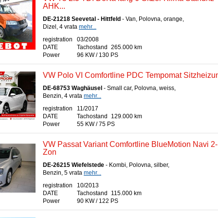
AHK...
DE-21218 Seevetal - Hittfeld
- Van, Polovna, orange,
Dizel, 4 vrata
mehr...
registration
03/2008
DATE
Tachostand
265.000 km
Power
96 KW / 130 PS
VW Polo VI Comfortline PDC Tempomat Sitzheizu
DE-68753 Waghäusel
- Small car, Polovna, weiss,
Benzin, 4 vrata
mehr...
registration
11/2017
DATE
Tachostand
129.000 km
Power
55 KW / 75 PS
VW Passat Variant Comfortline BlueMotion Navi 2-
Zon
DE-26215 Wiefelstede
- Kombi, Polovna, silber,
Benzin, 5 vrata
mehr...
registration
10/2013
DATE
Tachostand
115.000 km
Power
90 KW / 122 PS