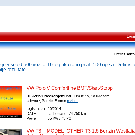
Logi
Entries sort
e vise od 500 vozila. Bice prikazano prvih 500 upisa. Definisite
je rezultate.
VW Polo V Comfortline BMT/Start-Stopp
DE-69151 Neckargemünd
- Limuzina, Sa udesom,
schwarz, Benzin, 5 vrata
mehr...
registration
10/2014
DATE
Tachostand
74.750 km
Power
55 KW / 75 PS
VW T3__MODEL_OTHER T3 1,6 Benzin Westfali