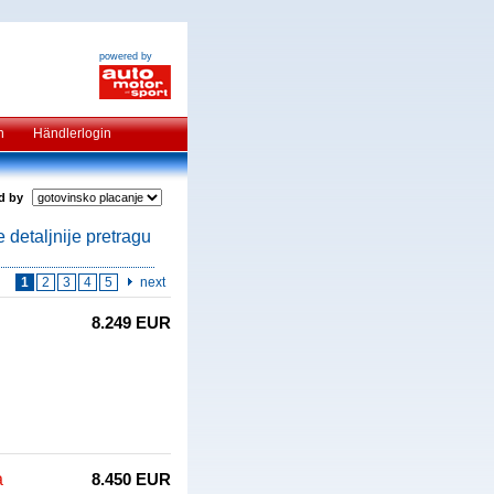
powered by
n
Händlerlogin
ed by
 detaljnije pretragu
1
2
3
4
5
next
8.249 EUR
a
8.450 EUR