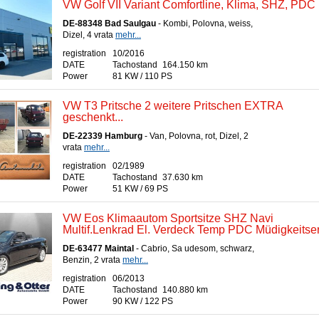
VW Golf VII Variant Comfortline, Klima, SHZ, PDC
DE-88348 Bad Saulgau
- Kombi, Polovna, weiss,
Dizel, 4 vrata
mehr...
registration
10/2016
DATE
Tachostand
164.150 km
Power
81 KW / 110 PS
VW T3 Pritsche 2 weitere Pritschen EXTRA
geschenkt...
DE-22339 Hamburg
- Van, Polovna, rot, Dizel, 2
vrata
mehr...
registration
02/1989
DATE
Tachostand
37.630 km
Power
51 KW / 69 PS
VW Eos Klimaautom Sportsitze SHZ Navi
Multif.Lenkrad El. Verdeck Temp PDC Müdigkeits
DE-63477 Maintal
- Cabrio, Sa udesom, schwarz,
Benzin, 2 vrata
mehr...
registration
06/2013
DATE
Tachostand
140.880 km
Power
90 KW / 122 PS