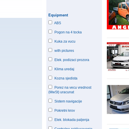
Equipment
ABS
Pogon na 4 tocka
Kuka za vucu
with pictures
Elek. podizaci prozora
Klima uredaj
Kozna sjedista
Porez na vecu vrednost
(MwSt) uracunat
Sistem navigacije
Pokretni krov
Elek. blokada paljenja
Centralno zakljucavanje