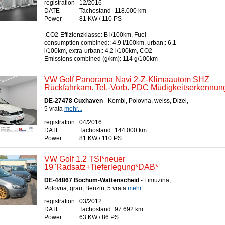
registration
12/2016
DATE
Tachostand
118.000 km
Power
81 KW / 110 PS
,CO2-Effizienzklasse: B l/100km, Fuel
consumption combined:: 4,9 l/100km, urban:: 6,1
l/100km, extra-urban:: 4,2 l/100km, CO2-
Emissions combined (g/km): 114 g/100km
VW Golf Panorama Navi 2-Z-Klimaautom SHZ
Rückfahrkam. Tel.-Vorb. PDC Müdigkeitserkennung
DE-27478 Cuxhaven
- Kombi, Polovna, weiss, Dizel,
5 vrata
mehr...
registration
04/2016
DATE
Tachostand
144.000 km
Power
81 KW / 110 PS
VW Golf 1.2 TSI*neuer
19"Radsatz+Tieferlegung*DAB*
DE-44867 Bochum-Wattenscheid
- Limuzina,
Polovna, grau, Benzin, 5 vrata
mehr...
registration
03/2012
DATE
Tachostand
97.692 km
Power
63 KW / 86 PS