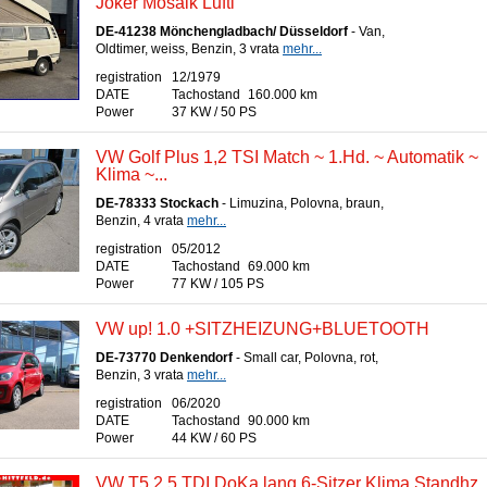
Joker Mosaik Lufti
DE-41238 Mönchengladbach/ Düsseldorf
- Van,
Oldtimer, weiss, Benzin, 3 vrata
mehr...
registration
12/1979
DATE
Tachostand
160.000 km
Power
37 KW / 50 PS
VW Golf Plus 1,2 TSI Match ~ 1.Hd. ~ Automatik ~
Klima ~...
DE-78333 Stockach
- Limuzina, Polovna, braun,
Benzin, 4 vrata
mehr...
registration
05/2012
DATE
Tachostand
69.000 km
Power
77 KW / 105 PS
VW up! 1.0 +SITZHEIZUNG+BLUETOOTH
DE-73770 Denkendorf
- Small car, Polovna, rot,
Benzin, 3 vrata
mehr...
registration
06/2020
DATE
Tachostand
90.000 km
Power
44 KW / 60 PS
VW T5 2.5 TDI DoKa lang 6-Sitzer Klima Standhz