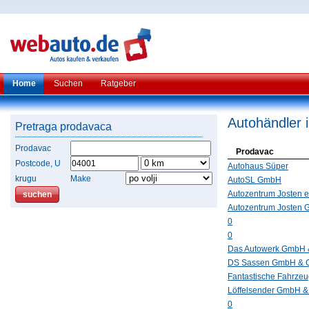
Home
Suchen
Ratgeber
Autohändler 
Pretraga prodavaca
Prodavac
Prodavac
Postcode, U
Autohaus Süper
krugu
Make
AutoSL GmbH
Autozentrum Josten e
Autozentrum Josten
0
0
Das Autowerk GmbH 
DS Sassen GmbH & 
Fantastische Fahrze
Löffelsender GmbH 
0