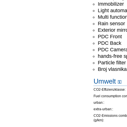
Immobilizer
Light automa
Multi functio
Rain sensor
Exterior mirr
PDC Front
PDC Back
PDC Camer
hands-free 
Particle filter
Broj vlasnika
Umwelt
CO2-Effizienzklasse:
Fuel consumption co
urban::
extra-urban::
CO2-Emissions comb
(g/km):