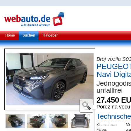
Home
Suchen
Ratgeber
Broj vozila S
PEUGEOT 
Navi Digi
Jednogodis
unfallfrei
27.450 E
Porez na vecu
Technische
Kilometraza:
30
Farba:
gr