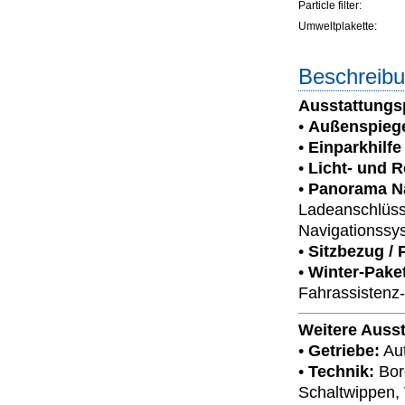
Particle filter:
Umweltplakette:
Beschreibu
Ausstattungs
•
Außenspiegel
•
Einparkhilfe
•
Licht- und 
•
Panorama Na
Ladeanschlüsse
Navigationssy
•
Sitzbezug / 
•
Winter-Pake
Fahrassistenz-
Weitere Auss
•
Getriebe:
Aut
•
Technik:
Bord
Schaltwippen, 