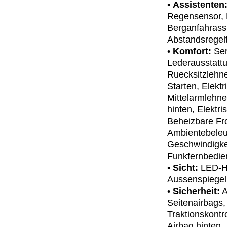
•
Assistenten
Regensensor, F
Berganfahrassi
Abstandsregel
•
Komfort:
Ser
Lederausstattu
Ruecksitzlehne
Starten, Elekt
Mittelarmlehne
hinten, Elektr
Beheizbare Fr
Ambientebeleuc
Geschwindigke
Funkfernbedi
•
Sicht:
LED-Ha
Aussenspiegel
•
Sicherheit:
A
Seitenairbags,
Traktionskontr
Airbag hinten