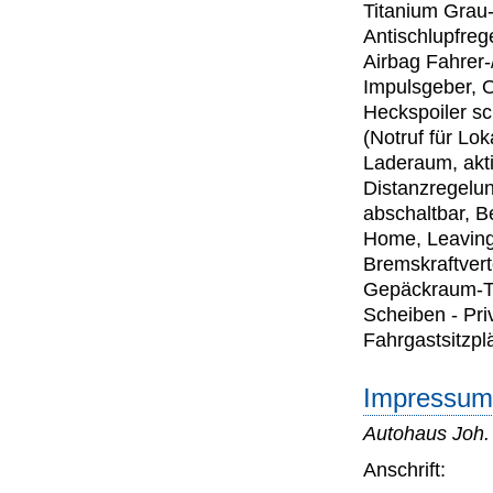
Titanium Grau-
Antischlupfreg
Airbag Fahrer-/
Impulsgeber, O
Heckspoiler s
(Notruf für Lo
Laderaum, akti
Distanzregelun
abschaltbar, B
Home, Leaving 
Bremskraftverte
Gepäckraum-Tr
Scheiben - Pri
Fahrgastsitzplä
Impressum 
Autohaus Joh
Anschrift: