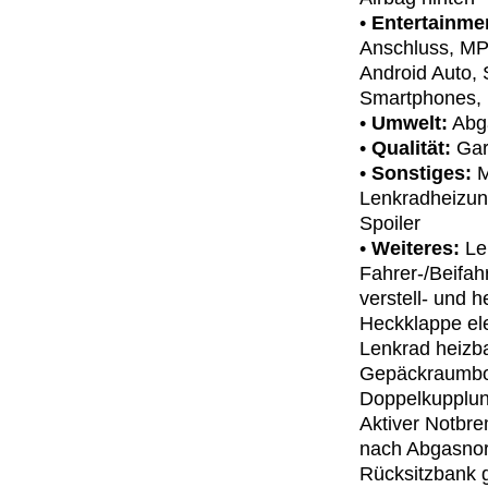
•
Entertainme
Anschluss, MP3
Android Auto, 
Smartphones, 
•
Umwelt:
Abga
•
Qualität:
Gar
•
Sonstiges:
M
Lenkradheizun
Spoiler
•
Weiteres:
Len
Fahrer-/Beifah
verstell- und 
Heckklappe elek
Lenkrad heizba
Gepäckraumbod
Doppelkupplung
Aktiver Notbre
nach Abgasnor
Rücksitzbank g