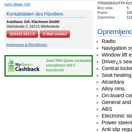
TITANGRAU/TYP AUS
mehr Bilder (19)
Broj vrata:
5
Power:
10
Kontaktdaten des Händlers
Zapremina:
11
Autohaus Joh. Klarmann GmbH
Stahlstraße 2, 26215 Wiefelstede
Opremljeno
(0)4402 6951-0
E-Mail senden
Radio
Impressum & Rechtliches
Navigation 
Window lift e
Jetzt THG Quote verkaufen
Driver¿s seat
und jährlich 250 €
Central lock
kassieren!
Seat heating
Alcantara
Alloy rims
On-board co
General and 
ABS
Electronic st
Power steeri
Anti slip regu