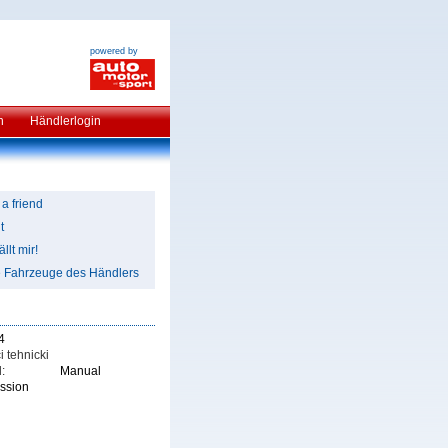
powered by
n
Händlerlogin
 a friend
t
llt mir!
e Fahrzeuge des Händlers
4
i tehnicki
:
Manual
ission