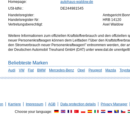
Homepage:
autohaus-waldow.de
USt-IdNr.:
DE244981545
Handelsregister:
Amtsgericht Bon
Handelsregister-Nr:
HRB 14120
Vertretungsberechtigt:
Axel Waldow
Weitere Informationen zum offiziellen Kraftstoffverbrauch und den offizielle
neuer Personenkraftwagen können dem Leitfaden \"über den Kraftstoffverbr
den Stromverbrauch neuer Personenkraftwagen\" entnommen werden, der an a
der Deutschen Automobil Treuhand GmbH (DAT) unter www.dat.de unentgeltlich
Beliebteste Marken
Audi
VW
Fiat
BMW
Mercedes-Benz
Opel
Peugeot
Mazda
Toyota
en
Karriere
Impressum
AGB
Data protection details
Privacy Manager
Choose your language: