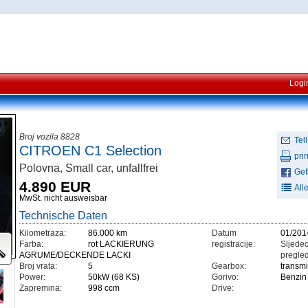
Logi
Broj vozila 8828
Tell
CITROEN C1 Selection
prin
Polovna, Small car, unfallfrei
Gefä
4.890 EUR
All
MwSt. nicht ausweisbar
Technische Daten
Kilometraza:
86.000 km
Datum
01/201
Farba:
rot LACKIERUNG
registracije:
Sljedec
AGRUME/DECKENDE LACKI
pregled
Broj vrata:
5
Gearbox:
transm
Power:
50kW (68 KS)
Gorivo:
Benzin
Zapremina:
998 ccm
Drive: