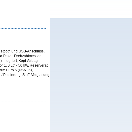
luetooth und USB-Anschluss,
or-Paket, Drehzahlmesser,
) integriert, Kopf-Airbag-
r 1, 0 Ltr. - 50 kW, Reserverad
orm Euro 5 (PSA L6),
 / Polsterung: Stoff, Verglasung