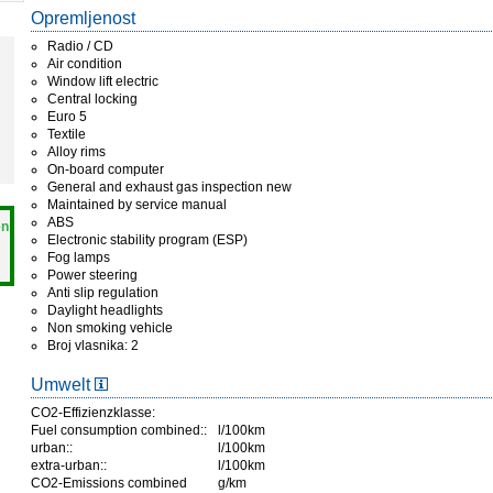
Opremljenost
Radio / CD
Air condition
Window lift electric
Central locking
Euro 5
Textile
Alloy rims
On-board computer
General and exhaust gas inspection new
Maintained by service manual
ABS
en
Electronic stability program (ESP)
Fog lamps
Power steering
Anti slip regulation
Daylight headlights
Non smoking vehicle
Broj vlasnika: 2
Umwelt
CO2-Effizienzklasse:
Fuel consumption combined::
l/100km
urban::
l/100km
extra-urban::
l/100km
CO2-Emissions combined
g/km