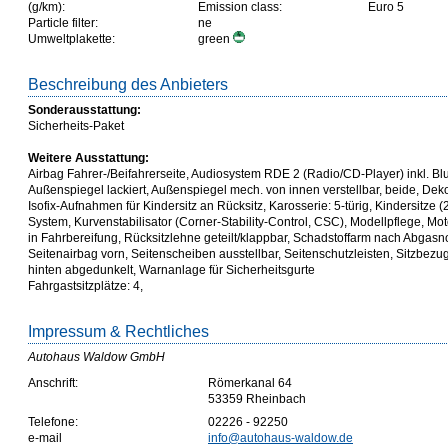
(g/km):
Emission class:
Euro 5
Particle filter:
ne
Umweltplakette:
green
Beschreibung des Anbieters
Sonderausstattung:
Sicherheits-Paket
Weitere Ausstattung:
Airbag Fahrer-/Beifahrerseite, Audiosystem RDE 2 (Radio/CD-Player) inkl. B
Außenspiegel lackiert, Außenspiegel mech. von innen verstellbar, beide, Dek
Isofix-Aufnahmen für Kindersitz an Rücksitz, Karosserie: 5-türig, Kindersitze (2
System, Kurvenstabilisator (Corner-Stability-Control, CSC), Modellpflege, Moto
in Fahrbereifung, Rücksitzlehne geteilt/klappbar, Schadstoffarm nach Abgasn
Seitenairbag vorn, Seitenscheiben ausstellbar, Seitenschutzleisten, Sitzbezug
hinten abgedunkelt, Warnanlage für Sicherheitsgurte
Fahrgastsitzplätze: 4,
Impressum & Rechtliches
Autohaus Waldow GmbH
Anschrift:
Römerkanal 64
53359 Rheinbach
Telefone:
02226 - 92250
e-mail
info@autohaus-waldow.de