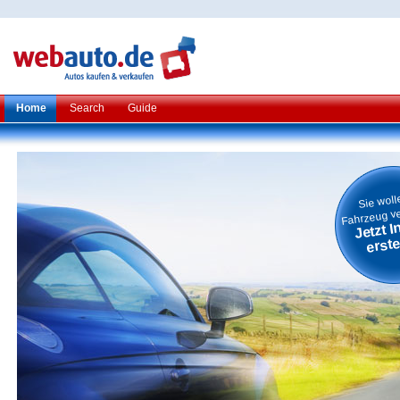
Home
Search
Guide
Sie woll
Fahrzeug v
Jetzt I
erste