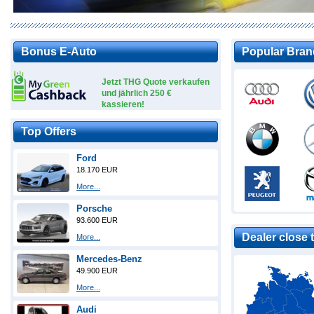
Bonus E-Auto
Popular Bran
Jetzt THG Quote verkaufen
und jährlich 250 €
kassieren!
Top Offers
Ford
18.170 EUR
More...
Porsche
93.600 EUR
Dealer close 
More...
Mercedes-Benz
49.900 EUR
More...
Audi