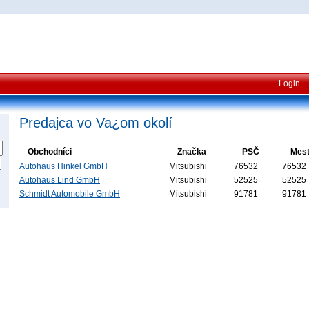
Login
Predajca vo Va¿om okolí
Obchodníci
Značka
PSČ
Mes
Autohaus Hinkel GmbH
Mitsubishi
76532
76532
Autohaus Lind GmbH
Mitsubishi
52525
52525
Schmidt Automobile GmbH
Mitsubishi
91781
91781