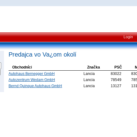
Login
Predajca vo Va¿om okolí
Obchodníci
Značka
PSČ
M
Autohaus Bernegger GmbH
Lancia
83022
83
Autozentrum Wedam GmbH
Lancia
78549
78
Bernd Quinque Autohaus GmbH
Lancia
13127
13