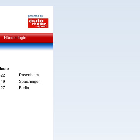
powered by
Händlerlogin
esto
Rosenheim
022
549
Spaichingen
127
Berlin