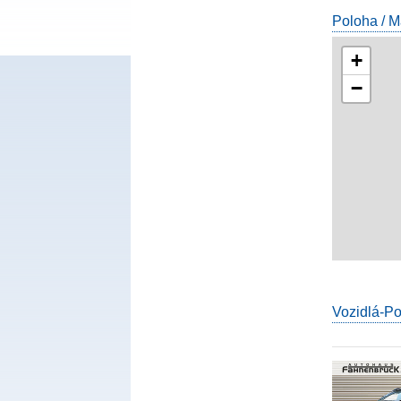
Poloha / 
+
−
Vozidlá-P