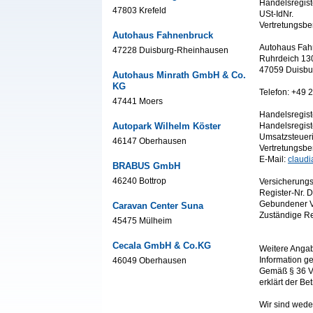
Handelsregist
47803 Krefeld
USt-IdNr.
Vertretungsbe
Autohaus Fahnenbruck
Autohaus Fa
47228 Duisburg-Rheinhausen
Ruhrdeich 13
47059 Duisbu
Autohaus Minrath GmbH & Co.
KG
Telefon: +49 
47441 Moers
Handelsregist
Autopark Wilhelm Köster
Handelsregist
Umsatzsteuer
46147 Oberhausen
Vertretungsbe
E-Mail:
claudi
BRABUS GmbH
46240 Bottrop
Versicherungs
Register-Nr.
Gebundener V
Caravan Center Suna
Zuständige Re
45475 Mülheim
Cecala GmbH & Co.KG
Weitere Anga
Information 
46049 Oberhausen
Gemäß § 36 VS
erklärt der Be
Wir sind weder