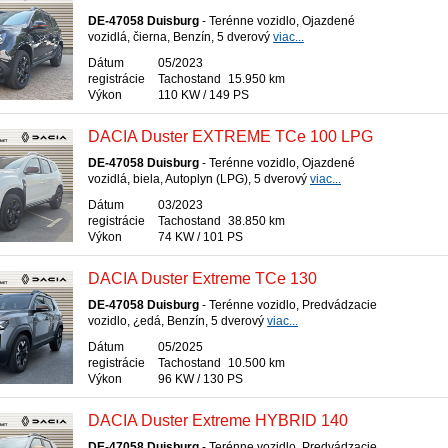
DE-47058 Duisburg
- Terénne vozidlo, Ojazdené
vozidlá, čierna, Benzín, 5 dverový
viac...
Dátum
05/2023
registrácie
Tachostand
15.950 km
Výkon
110 KW / 149 PS
DACIA Duster EXTREME TCe 100 LPG
DE-47058 Duisburg
- Terénne vozidlo, Ojazdené
vozidlá, biela, Autoplyn (LPG), 5 dverový
viac...
Dátum
03/2023
registrácie
Tachostand
38.850 km
Výkon
74 KW / 101 PS
DACIA Duster Extreme TCe 130
DE-47058 Duisburg
- Terénne vozidlo, Predvádzacie
vozidlo, ¿edá, Benzín, 5 dverový
viac...
Dátum
05/2025
registrácie
Tachostand
10.500 km
Výkon
96 KW / 130 PS
DACIA Duster Extreme HYBRID 140
DE-47058 Duisburg
- Terénne vozidlo, Predvádzacie