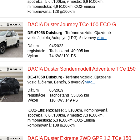
spotreba:: 5,6 l/100km, v meste:: 6,9 l/100km,
mimomestská: 4,9 l/100km, CO2-Emisia
kombinovaná: 128 g/100km
DACIA Duster Journey TCe 100 ECO-G
DE-47058 Duisburg
- Terénne vozidlo, Ojazdené
vozidlá, biela, Autoplyn (LPG), 5 dverový
viac...
Dátum
04/2023
registrácie
Tachostand
40.995 km
Výkon
74 KW / 101 PS
DACIA Duster Sondermodell Adventure TCe 150
DE-47058 Duisburg
- Terénne vozidlo, Ojazdené
vozidlá, čierna, Benzín, 5 dverový
viac...
Dátum
06/2019
registrácie
Tachostand
55.865 km
Výkon
110 KW / 149 PS
,CO2-Effizienzklasse: C l/100km, Kombinovaná
spotreba:: 6,0 l/100km, v meste:: 7,3 l/100km,
mimomestská: 5,3 l/100km, CO2-Emisia
kombinovaná: 138 g/100km
DACIA Duster Extreme 2WD GPF 1.3 TCe 150