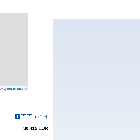
 ©
OpenStreetMap
1
2
3
ďalej
30.415 EUR