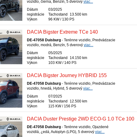
vozidlo, čierna, Benzín, 5 dverový
viac...
Dátum
03/2025
registrácie
Tachostand
13.500 km
Výkon
96 KW / 130 PS
DACIA Bigster Extreme TCe 140
DE-47058 Duisburg
- Terénne vozidlo, Predvádzacie
vozidlo, modrá, Benzín, 5 dverový
viac...
Dátum
05/2025
registrácie
Tachostand
14.150 km
Výkon
103 KW / 140 PS
DACIA Bigster Journey HYBRID 155
DE-47058 Duisburg
- Terénne vozidlo, Predvádzacie
vozidlo, hnedá, Hybrid, 5 dverový
viac...
Dátum
07/2025
registrácie
Tachostand
12.500 km
Výkon
115 KW / 156 PS
DACIA Duster Prestige 2WD ECO-G 1.0 TCe 100
DE-47058 Duisburg
- Terénne vozidlo, Ojazdené
vozidlá, ¿edá, Autoplyn (LPG), 5 dverový
viac...