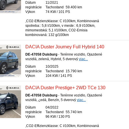
Dátum
11/2021
registrácie
Tachostand
59.400 km
Výkon
74 KW / 101 PS
,CO2-Effizienzklasse: C l/100km, Kombinovaná
spotreba:: 5,8 l/100km, v meste:: 6,9 l/100km,
mimomestská: 5,1 l/100km, CO2-Emisia
kombinovaná: 132 g/100km
DACIA Duster Journey Full Hybrid 140
DE-47058 Duisburg
- Terénne vozidlo, Ojazdené
vozidlá, zelená, Hybrid, 5 dverový
viac...
Dátum
10/2025
registrácie
Tachostand
15.790 km
Výkon
104 KW / 141 PS
DACIA Duster Prestige+ 2WD TCe 130
DE-47058 Duisburg
- Terénne vozidlo, Ojazdené
vozidlá, ¿edá, Benzín, 5 dverový
viac...
Dátum
04/2022
registrácie
Tachostand
55.740 km
Výkon
96 KW / 130 PS
,CO2-Effizienzklasse: C l/100km, Kombinovaná