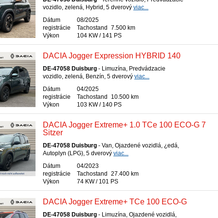
vozidlo, zelená, Hybrid, 5 dverový
viac...
Dátum
08/2025
registrácie
Tachostand
7.500 km
Výkon
104 KW / 141 PS
DACIA Jogger Expression HYBRID 140
DE-47058 Duisburg
- Limuzína, Predvádzacie
vozidlo, zelená, Benzín, 5 dverový
viac...
Dátum
04/2025
registrácie
Tachostand
10.500 km
Výkon
103 KW / 140 PS
DACIA Jogger Extreme+ 1.0 TCe 100 ECO-G 7
Sitzer
DE-47058 Duisburg
- Van, Ojazdené vozidlá, ¿edá,
Autoplyn (LPG), 5 dverový
viac...
Dátum
04/2023
registrácie
Tachostand
27.400 km
Výkon
74 KW / 101 PS
DACIA Jogger Extreme+ TCe 100 ECO-G
DE-47058 Duisburg
- Limuzína, Ojazdené vozidlá,