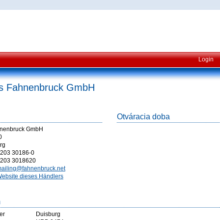
Login
s Fahnenbruck GmbH
Otváracia doba
hnenbruck GmbH
0
rg
203 30186-0
203 3018620
ailing@fahnenbruck.net
ebsite dieses Händlers
m
er
Duisburg