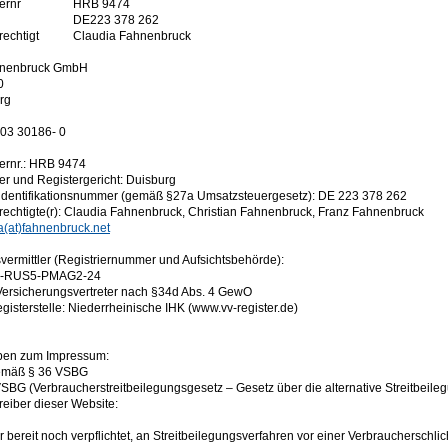
ernr
HRB 9474
DE223 378 262
rechtigt
Claudia Fahnenbruck
hnenbruck GmbH
0
rg
203 30186- 0
ernr.: HRB 9474
er und Registergericht: Duisburg
identifikationsnummer (gemäß §27a Umsatzsteuergesetz): DE 223 378 262
rechtigte(r): Claudia Fahnenbruck, Christian Fahnenbruck, Franz Fahnenbruck
a(at)fahnenbruck.net
vermittler (Registriernummer und Aufsichtsbehörde):
 D-RUS5-PMAG2-24
ersicherungsvertreter nach §34d Abs. 4 GewO
gisterstelle: Niederrheinische IHK (www.vv-register.de)
ben zum Impressum:
gemäß § 36 VSBG
BG (Verbraucherstreitbeilegungsgesetz – Gesetz über die alternative Streitbeile
treiber dieser Website:
 bereit noch verpflichtet, an Streitbeilegungsverfahren vor einer Verbraucherschli