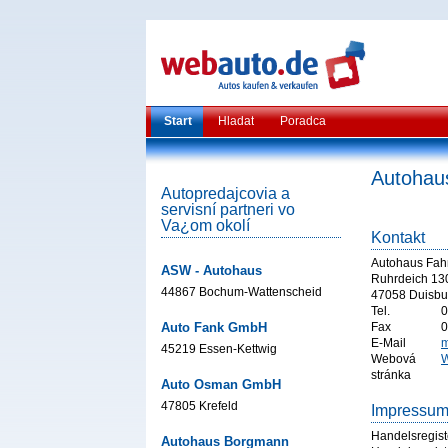
Start
Hladat
Poradca
Autohau
Autopredajcovia a
servisní partneri vo
Va¿om okolí
Kontakt
Autohaus Fa
ASW - Autohaus
Ruhrdeich 13
44867 Bochum-Wattenscheid
47058 Duisbu
Tel.
0
Auto Fank GmbH
Fax
0
E-Mail
m
45219 Essen-Kettwig
Webová
W
stránka
Auto Osman GmbH
47805 Krefeld
Impressu
Handelsregist
Autohaus Borgmann