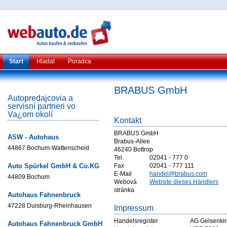
Start
Hladat
Poradca
BRABUS GmbH
Autopredajcovia a
servisní partneri vo
Va¿om okolí
Kontakt
BRABUS GmbH
ASW - Autohaus
Brabus-Allee
44867 Bochum-Wattenscheid
46240 Bottrop
Tel.
02041 - 777 0
Auto Spürkel GmbH & Co.KG
Fax
02041 - 777 111
E-Mail
handel@brabus.com
44809 Bochum
Webová
Website dieses Händlers
stránka
Autohaus Fahnenbruck
47228 Duisburg-Rheinhausen
Impressum
Handelsregister
AG Gelsenki
Autohaus Fahnenbruck GmbH