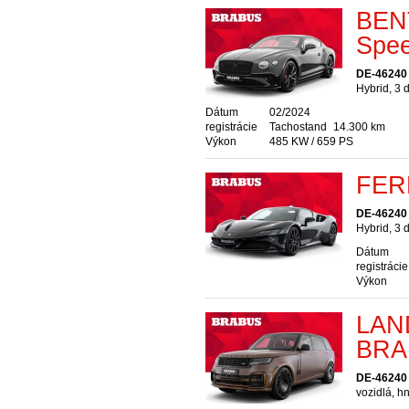
BENT
Spe
DE-46240 
Hybrid, 3 
Dátum
02/2024
registrácie
Tachostand
14.300 km
Výkon
485 KW / 659 PS
FERR
DE-46240 
Hybrid, 3 
Dátum
registrácie
Výkon
LAN
BRA
DE-46240 
vozidlá, h