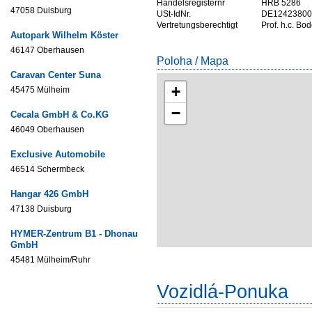
Handelsregisternr
HRB 5286
47058 Duisburg
USt-IdNr.
DE12423800
Vertretungsberechtigt
Prof. h.c. B
Autopark Wilhelm Köster
46147 Oberhausen
Poloha / Mapa
Caravan Center Suna
+
45475 Mülheim
−
Cecala GmbH & Co.KG
46049 Oberhausen
Exclusive Automobile
46514 Schermbeck
Hangar 426 GmbH
47138 Duisburg
HYMER-Zentrum B1 - Dhonau
GmbH
45481 Mülheim/Ruhr
Vozidlá-Ponuka