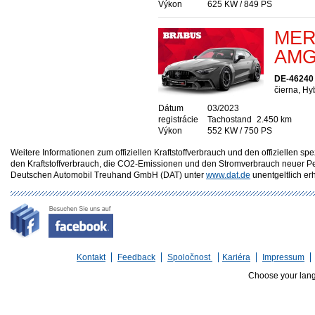
Výkon
625 KW / 849 PS
MER
AMG
DE-46240 
čierna, Hy
Dátum
03/2023
registrácie
Tachostand
2.450 km
Výkon
552 KW / 750 PS
Weitere Informationen zum offiziellen Kraftstoffverbrauch und den offizielle
den Kraftstoffverbrauch, die CO2-Emissionen und den Stromverbrauch neuer P
Deutschen Automobil Treuhand GmbH (DAT) unter
www.dat.de
unentgeltlich erhä
Kontakt
Feedback
Spoločnost
Kariéra
Impressum
Choose your lan