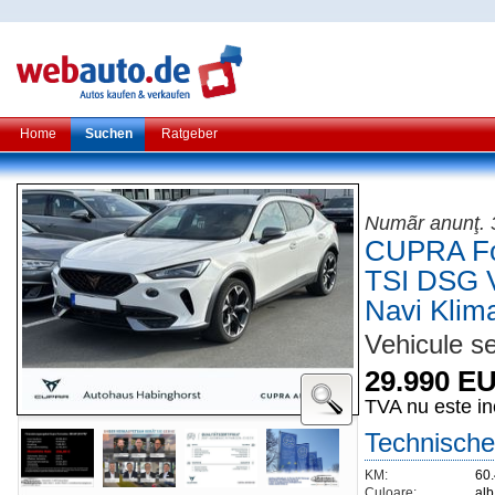
Home
Suchen
Ratgeber
Numãr anunţ.
CUPRA For
TSI DSG 
Navi Klim
Vehicule se
29.990 E
TVA nu este in
Technische
KM:
60
Culoare:
alb