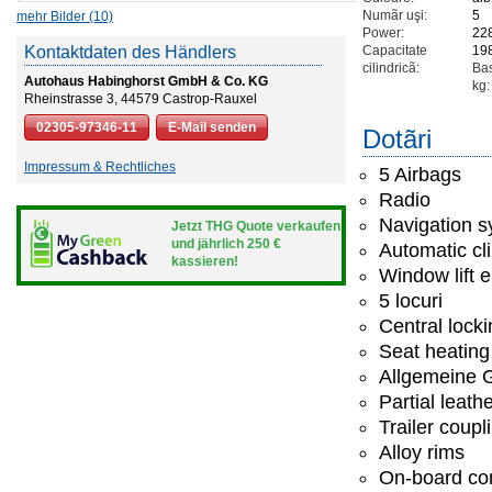
Numãr uşi:
5
mehr Bilder (10)
Power:
22
Kontaktdaten des Händlers
Capacitate
19
cilindricã:
Bas
Autohaus Habinghorst GmbH & Co. KG
kg:
Rheinstrasse 3, 44579 Castrop-Rauxel
02305-97346-11
E-Mail senden
Dotãri
Impressum & Rechtliches
5 Airbags
Radio
Navigation 
Jetzt THG Quote verkaufen
und jährlich 250 €
Automatic cl
kassieren!
Window lift e
5 locuri
Central lock
Seat heating
Allgemeine G
Partial leath
Trailer coupl
Alloy rims
On-board co