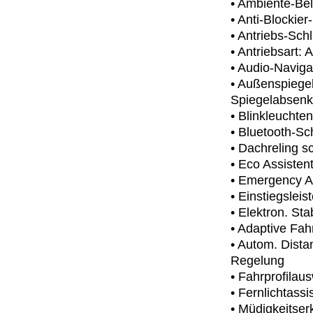
• Ambiente-Be
• Anti-Blockie
• Antriebs-Sch
• Antriebsart: 
• Audio-Naviga
• Außenspiegel 
Spiegelabsenk
• Blinkleuchte
• Bluetooth-Sch
• Dachreling 
• Eco Assisten
• Emergency A
• Einstiegslei
• Elektron. Sta
• Adaptive Fa
• Autom. Dist
Regelung
• Fahrprofilau
• Fernlichtassi
• Müdigkeitse