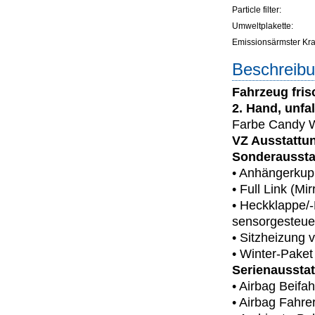
Particle filter:
Umweltplakette:
Emissionsärmster Kraft
Beschreibu
Fahrzeug fris
2. Hand, unfa
Farbe Candy We
VZ Ausstattun
Sonderaussta
• Anhängerkupp
• Full Link (M
• Heckklappe/-D
sensorgesteue
• Sitzheizung 
• Winter-Paket
Serienaussta
• Airbag Beifa
• Airbag Fahrer