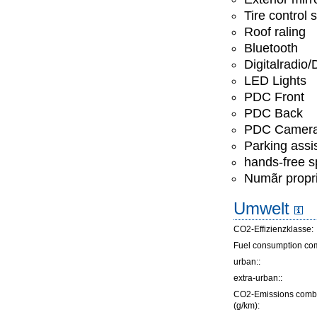
Tire control
Roof raling
Bluetooth
Digitalradio
LED Lights
PDC Front
PDC Back
PDC Camer
Parking assis
hands-free 
Numãr propri
Umwelt
CO2-Effizienzklasse:
Fuel consumption co
urban::
extra-urban::
CO2-Emissions comb
(g/km):