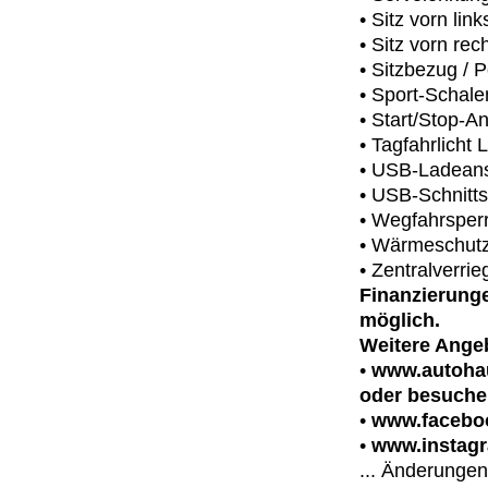
• Sitz vorn lin
• Sitz vorn rec
• Sitzbezug / P
• Sport-Schale
• Start/Stop-A
• Tagfahrlicht
• USB-Ladeansc
• USB-Schnitts
• Wegfahrsperr
• Wärmeschut
• Zentralverri
Finanzierung
möglich.
Weitere Angeb
•
www.autohau
oder besuche
•
www.facebo
•
www.instag
... Änderungen