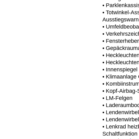
• Parklenkassis
• Totwinkel-As
Ausstiegswar
• Umfeldbeobac
• Verkehrszei
• Fensterheber
• Gepäckraum
• Heckleuchte
• Heckleuchten
• Innenspiegel
• Klimaanlage 
• Kombiinstrume
• Kopf-Airbag
• LM-Felgen
• Laderaumbod
• Lendenwirbels
• Lendenwirbels
• Lenkrad heiz
Schaltfunktion