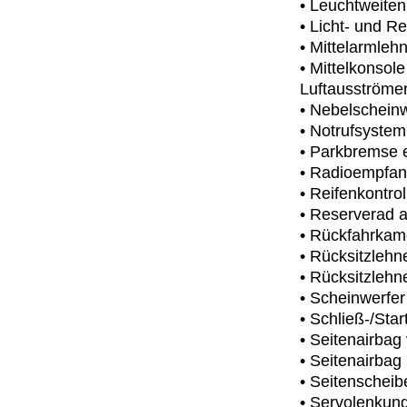
• Leuchtweite
• Licht- und R
• Mittelarmleh
• Mittelkonsol
Luftausströmer
• Nebelscheinw
• Notrufsystem
• Parkbremse e
• Radioempfan
• Reifenkontro
• Reserverad a
• Rückfahrkam
• Rücksitzlehne
• Rücksitzlehn
• Scheinwerfer
• Schließ-/St
• Seitenairbag 
• Seitenairbag
• Seitenschei
• Servolenkun