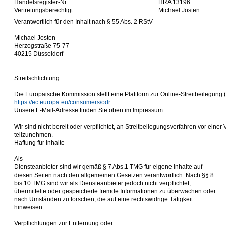
Handelsregister-Nr:
HRA 13196
Vertretungsberechtigt:
Michael Josten
Verantwortlich für den Inhalt nach § 55 Abs. 2 RStV
Michael Josten
Herzogstraße 75-77
40215 Düsseldorf
Streitschlichtung
Die Europäische Kommission stellt eine Plattform zur Online-Streitbeilegung (
https://ec.europa.eu/consumers/odr
.
Unsere E-Mail-Adresse finden Sie oben im Impressum.
Wir sind nicht bereit oder verpflichtet, an Streitbeilegungsverfahren vor einer
teilzunehmen.
Haftung für Inhalte
Als
Diensteanbieter sind wir gemäß § 7 Abs.1 TMG für eigene Inhalte auf
diesen Seiten nach den allgemeinen Gesetzen verantwortlich. Nach §§ 8
bis 10 TMG sind wir als Diensteanbieter jedoch nicht verpflichtet,
übermittelte oder gespeicherte fremde Informationen zu überwachen oder
nach Umständen zu forschen, die auf eine rechtswidrige Tätigkeit
hinweisen.
Verpflichtungen zur Entfernung oder