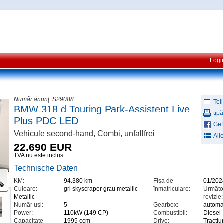
Logi
Numãr anunţ. S29088
Tell
BMW 318 d Touring Park-Assistent Live
tipă
Plus PDC LED
Gefä
Vehicule second-hand, Combi, unfallfrei
All
22.690 EUR
TVA nu este inclus
Technische Daten
KM:
94.380 km
Fişa de
01/202
Culoare:
gri skyscraper grau metallic
înmatriculare:
Urmãto
Metallic
revizie:
Numãr uşi:
5
Gearbox:
automa
Power:
110kW (149 CP)
Combustibil:
Diesel
Capacitate
1995 ccm
Drive:
Tracţiu