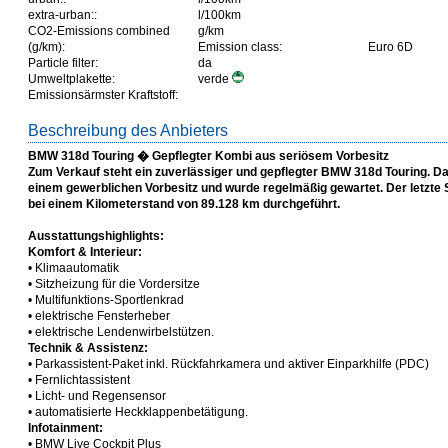
extra-urban::
l/100km
CO2-Emissions combined
g/km
(g/km):
Emission class:
Euro 6D
Particle filter:
da
Umweltplakette:
verde
Emissionsärmster Kraftstoff:
Beschreibung des Anbieters
BMW 318d Touring � Gepflegter Kombi aus seriösem Vorbesitz
Zum Verkauf steht ein zuverlässiger und gepflegter BMW 318d Touring. 
einem gewerblichen Vorbesitz und wurde regelmäßig gewartet. Der letzte
bei einem Kilometerstand von 89.128 km durchgeführt.
Ausstattungshighlights:
Komfort & Interieur:
• Klimaautomatik
• Sitzheizung für die Vordersitze
• Multifunktions-Sportlenkrad
• elektrische Fensterheber
• elektrische Lendenwirbelstützen.
Technik & Assistenz:
• Parkassistent-Paket inkl. Rückfahrkamera und aktiver Einparkhilfe (PDC)
• Fernlichtassistent
• Licht- und Regensensor
• automatisierte Heckklappenbetätigung.
Infotainment:
• BMW Live Cockpit Plus