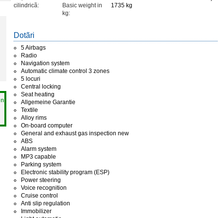
cilindricã:
Basic weight in
1735 kg
kg:
Dotãri
5 Airbags
Radio
Navigation system
Automatic climate control 3 zones
5 locuri
Central locking
Seat heating
en
Allgemeine Garantie
Textile
Alloy rims
On-board computer
General and exhaust gas inspection new
ABS
Alarm system
MP3 capable
Parking system
Electronic stability program (ESP)
Power steering
Voice recognition
Cruise control
Anti slip regulation
Immobilizer