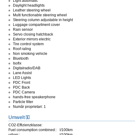
Light automatic
Daylight headlights
Leather steering wheel
Multi functionable steering wheel
Steering column adjustable in height
Luggage compartment cover
Rain sensor
Servo closing hatchback
Exterior mirrors electric
Tire control system
Roof raling
Non smoking vehicle
Bluetooth
Isofix
Digitalradio/DAB
Lane Assist
LED Lights
PDC Front
PDC Back
PDC Camera
hands-free speakerphone
Particle filter
Numãr proprietari: 1
Umwelt
CO2-Effizienzklasse:
Fuel consumption combined::
l/100km
urban::
l/100km