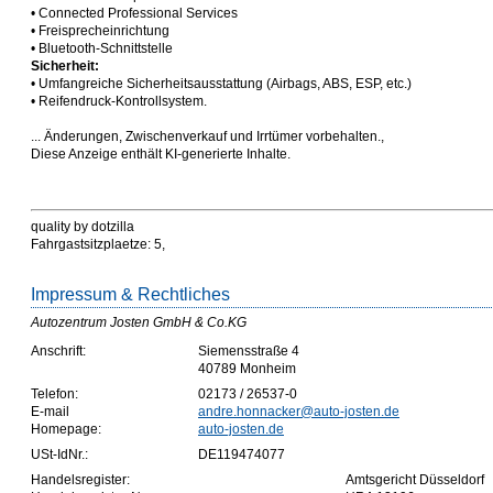
• Connected Professional Services
• Freisprecheinrichtung
• Bluetooth-Schnittstelle
Sicherheit:
• Umfangreiche Sicherheitsausstattung (Airbags, ABS, ESP, etc.)
• Reifendruck-Kontrollsystem.
... Änderungen, Zwischenverkauf und Irrtümer vorbehalten.,
Diese Anzeige enthält KI-generierte Inhalte.
quality by dotzilla
Fahrgastsitzplaetze: 5,
Impressum & Rechtliches
Autozentrum Josten GmbH & Co.KG
Anschrift:
Siemensstraße 4
40789 Monheim
Telefon:
02173 / 26537-0
E-mail
andre.honnacker@auto-josten.de
Homepage:
auto-josten.de
USt-IdNr.:
DE119474077
Handelsregister:
Amtsgericht Düsseldorf