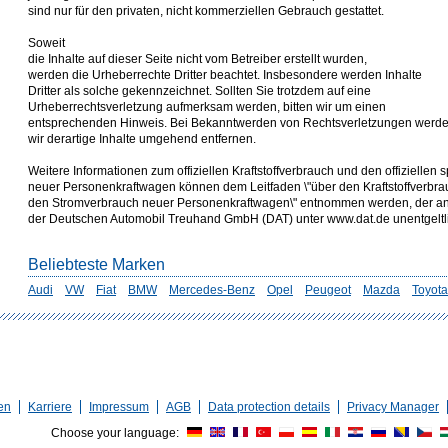
sind nur für den privaten, nicht kommerziellen Gebrauch gestattet.
Soweit
die Inhalte auf dieser Seite nicht vom Betreiber erstellt wurden,
werden die Urheberrechte Dritter beachtet. Insbesondere werden Inhalte
Dritter als solche gekennzeichnet. Sollten Sie trotzdem auf eine
Urheberrechtsverletzung aufmerksam werden, bitten wir um einen
entsprechenden Hinweis. Bei Bekanntwerden von Rechtsverletzungen werd
wir derartige Inhalte umgehend entfernen.
Weitere Informationen zum offiziellen Kraftstoffverbrauch und den offizielle
neuer Personenkraftwagen können dem Leitfaden \"über den Kraftstoffverbr
den Stromverbrauch neuer Personenkraftwagen\" entnommen werden, der an a
der Deutschen Automobil Treuhand GmbH (DAT) unter www.dat.de unentgeltlich
Beliebteste Marken
Audi
VW
Fiat
BMW
Mercedes-Benz
Opel
Peugeot
Mazda
Toyota
en
Karriere
Impressum
AGB
Data protection details
Privacy Manager
Choose your language: